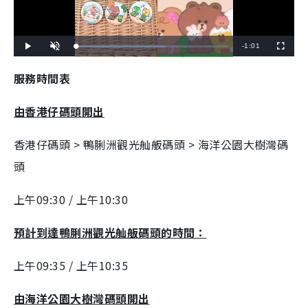
R
-
1:01
L
P
U
F
o
l
n
u
a
a
m
l
e
d
y
u
l
服務時間表
e
t
s
d
e
c
m
:
r
5
e
9
e
由香港仔碼頭開出
a
.
n
0
8
i
%
香港仔碼頭 > 鴨脷洲觀光舢舨碼頭 > 海洋公園大樹灣碼
n
頭
i
n
上午09:30 / 上午10:30
g
預計到達鴨脷洲觀光舢舨碼頭的時間：
T
i
上午09:35 / 上午10:35
m
e
由海洋公園大樹灣碼頭開出