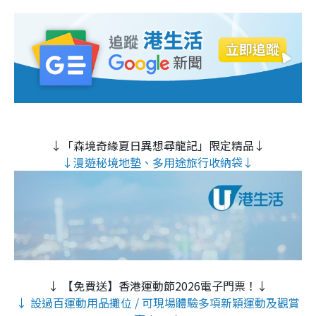
↓「森境奇緣夏日異想尋龍記」限定精品↓
↓漫遊秘境地墊、多用途旅行收納袋↓
↓ 【免費送】香港運動節2026電子門票！↓
↓ 設過百運動用品攤位 / 可現場體驗多項新穎運動及觀賞