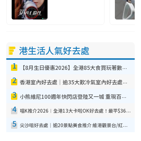
港生活人氣好去處
1
【8月生日優惠2026】全港85大食買玩著數攻略 自助餐/火鍋放題同行免費＋誠品/DONKI送現金券
2
香港室內好去處｜逾35大歎冷氣室內好去處推介 室內活動免費避雨無懼落雨
3
小熊維尼100週年快閃店登陸又一城 重現百畝森林經典場景／獨家限定盲盒登場／專屬DIY香水
4
唱K推介2026︱全港13大卡啦OK好去處！最平$36起 日文K都有！(附地址+收費詳情)
5
尖沙咀好去處｜逾20景點美食推介 維港觀景台/紅磚古蹟/九龍公園/室內遊樂場