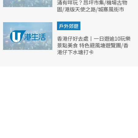
涌有咩玩？昂坪市集/機場古物
園/港版天使之路/城寨風街市
戶外郊遊
香港仔好去處丨一日遊逾10玩樂
景點美食 特色避風塘遊覽團/香
港仔下水塘打卡