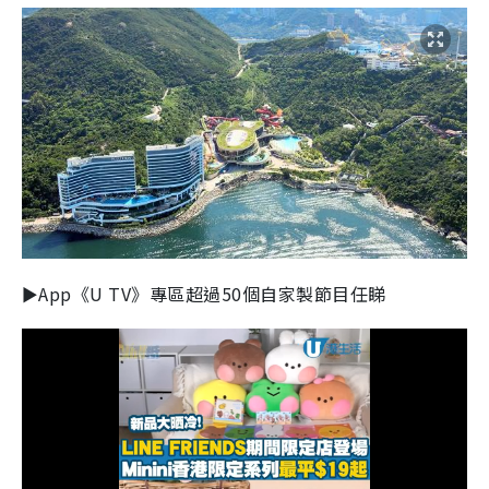
►App《U TV》專區超過50個自家製節目任睇