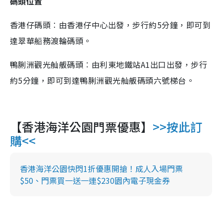
碼頭位置
香港仔碼頭︰由香港仔中心出發，步行約5分鐘，即可到
達翠華船務渡輪碼頭。
鴨脷洲觀光舢舨碼頭︰由利東地鐵站A1出口出發，步行
約5分鐘，即可到達鴨脷洲觀光舢舨碼頭六號梯台。
【香港海洋公園門票優惠】
>>按此訂
購<<
香港海洋公園快閃1折優惠開搶！成人入場門票
$50、門票買一送一連$230園內電子現金券