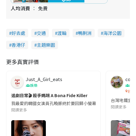
人均消費
免費
好去處
交通
渡輪
鴨脷洲
海洋公園
香港仔
主題樂園
更多真實評價
Just_A_Girl_eats
co c
娛樂
吹
台灣
追劇日常🎬 殺手媽咪 A Bona Fide Killer
台灣地鐵宣
我最愛的韓國女演員孔曉振終於要回歸小螢幕啦!這次的劇本改編自同名
閱讀更多
閱讀更多