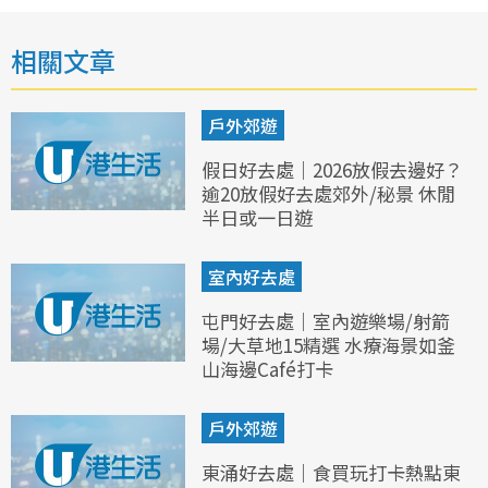
相關文章
戶外郊遊
假日好去處｜2026放假去邊好？
逾20放假好去處郊外/秘景 休閒
半日或一日遊
室內好去處
屯門好去處｜室內遊樂場/射箭
場/大草地15精選 水療海景如釜
山海邊Café打卡
戶外郊遊
東涌好去處｜食買玩打卡熱點東