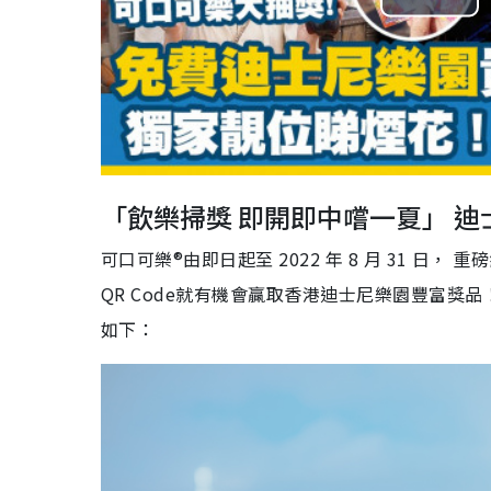
Pla
Vid
「飲樂掃獎 即開即中嚐一夏」 
可口可樂®由即日起至 2022 年 8 月 31 日
QR Code就有機會贏取香港迪士尼樂園豐富
如下：