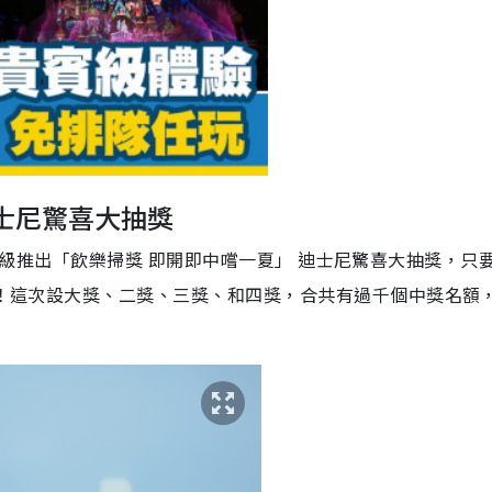
y
eo
迪士尼驚喜大抽獎
， 重磅級推出「飲樂掃獎 即開即中嚐一夏」 迪士尼驚喜大抽獎，只要
獎品！這次設大獎、二獎、三獎、和四獎，合共有過千個中獎名額