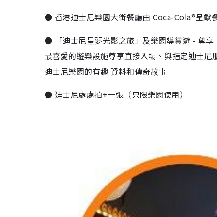
● 香港迪士尼樂園大街餐廳由 Coca-Cola®呈獻
● 「迪士尼星夢光影之旅」及樂園導賞遊 - 尊
最喜愛的遊樂設施尊享直接入場、與指定迪士尼
迪士尼樂園的有趣 資料和傳奇故事
● 迪士尼處處拍+一張（只限樂園使用）