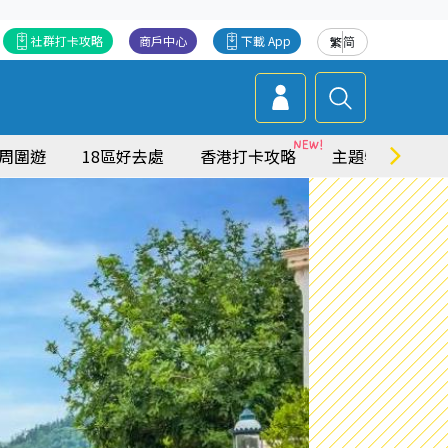
社群打卡攻略
商戶中心
下載 App
繁
简
周圍遊
18區好去處
香港打卡攻略
主題特集