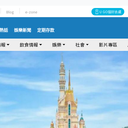
Blog
e-zone
U GO搵好去處
熱話
娛樂新聞
定期存款
情報
飲食情報
娛樂
社會
影片專區