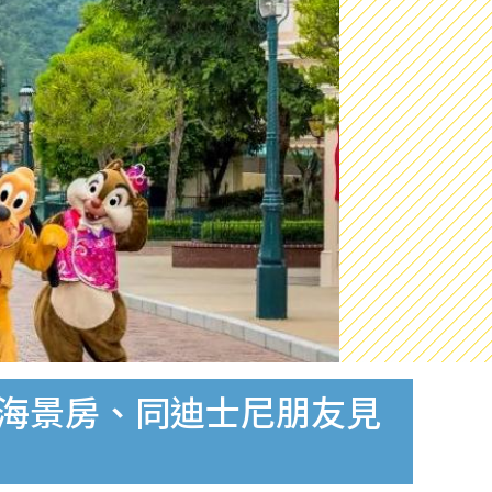
店海景房、同迪士尼朋友見