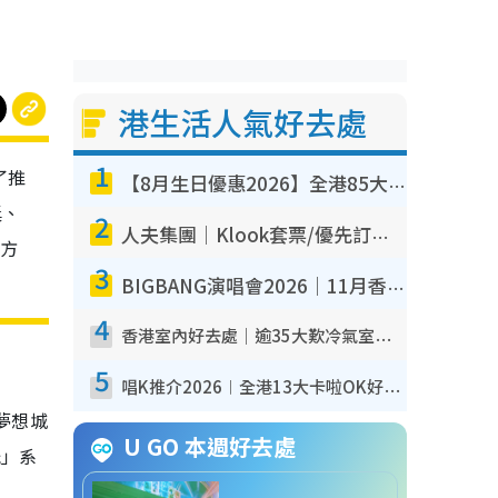
港生活人氣好去處
1
了推
【8月生日優惠2026】全港85大食買玩著數攻略 自助餐/火鍋放題同行免費＋誠品/DONKI送現金券
獎、
2
人夫集團｜Klook套票/優先訂票/公開發售搶飛攻略！附票價.購票連結.場地座位表
加方
3
BIGBANG演唱會2026｜11月香港啟德開3場！實名制VIP申請、優先購票攻略
4
香港室內好去處｜逾35大歎冷氣室內好去處推介 室內活動免費避雨無懼落雨
5
唱K推介2026︱全港13大卡啦OK好去處！最平$36起 日文K都有！(附地址+收費詳情)
夢想城
U GO 本週好去處
玩」系