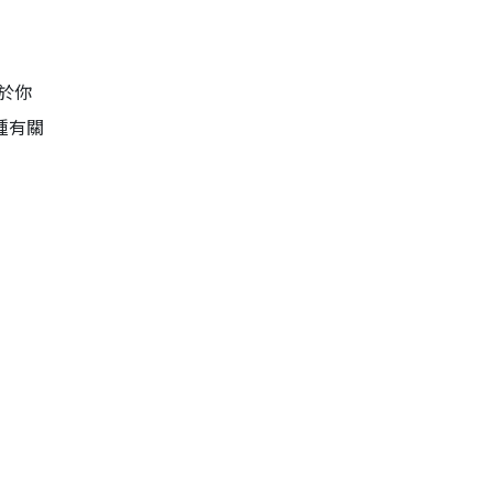
、於你
種有關