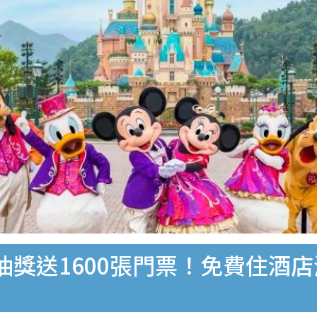
抽獎送1600張門票！免費住酒