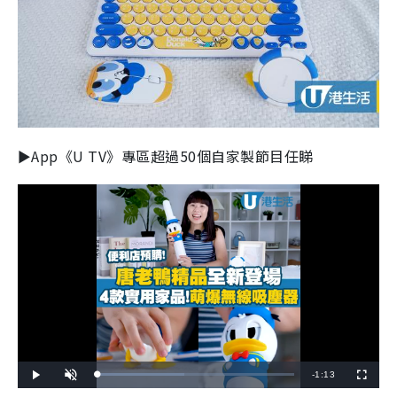
►App《U TV》專區超過50個自家製節目任睇
R
-
1:13
L
P
U
F
o
l
n
u
a
a
m
l