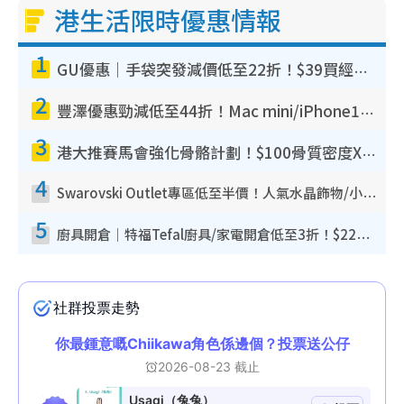
港生活限時優惠情報
1
GU優惠｜手袋突發減價低至22折！$39買經典波士頓包/餃子袋！飾物同步減價$29起！
2
豐澤優惠勁減低至44折！Mac mini/iPhone17Pro大減價！廚房家電$220起
3
港大推賽馬會強化骨骼計劃！$100骨質密度X光檢查 完成免費運動訓練送超市禮券！附參加資格
4
Swarovski Outlet專區低至半價！人氣水晶飾物/小擺設$138起！迪士尼款/水晶高跟鞋都有平
5
廚具開倉｜特福Tefal廚具/家電開倉低至3折！$220起買平底鍋/炒鑊/湯煲！電飯煲/吸塵機/燙斗$418起