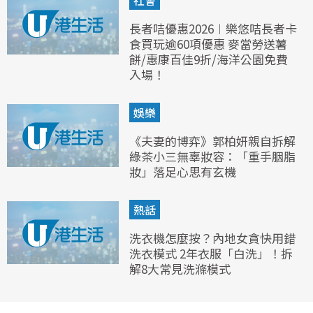
社會
長者咭優惠2026︱樂悠咭長者卡
食買玩逾60項優惠 麥當勞送薯
餅/惠康百佳9折/海洋公園免費
入場！
娛樂
《夫妻的博弈》郭柏妍親自拆解
綠茶小三無辜妝容：「重手胭脂
妝」落足心思有玄機
熱話
洗衣機怎麼按？內地女貪快用錯
洗衣模式 2年衣服「白洗」！拆
解8大常見洗滌模式