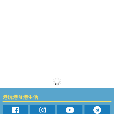
港玩港食港生活