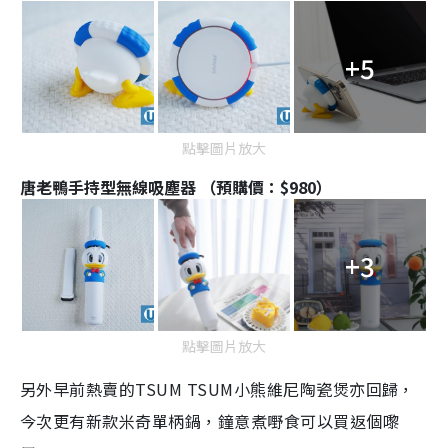
+5
點擊圖片放大
唐老鴨手持型無線吸塵器 （預購價：$980）
+3
點擊圖片放大
另外早前熱賣的TSUM TSUM小熊維尼陶瓷煲亦回歸，
今次更有新款米奇單柄鍋，鐘意煮嘢食可以買返個嚟