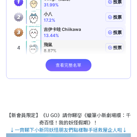
【新會員限定】《U GO》請你睇👹《蠟筆小新劇場版：千
奇百怪！我的妖怪假期》！
↓一齊睇下小新同妖怪朋友們點樣聯手拯救屋企人啦↓