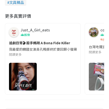
文具精品
更多真實評價
Just_A_Girl_eats
co c
娛樂
吹
台灣
追劇日常🎬 殺手媽咪 A Bona Fide Killer
台灣地鐵宣
我最愛的韓國女演員孔曉振終於要回歸小螢幕啦!這次的劇本改編自同名
閱讀更多
閱讀更多