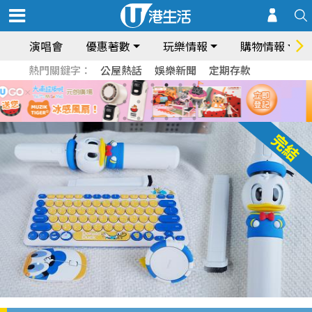
演唱會
優惠著數
玩樂情報
購物情報
熱門關鍵字：
公屋熱話
娛樂新聞
定期存款