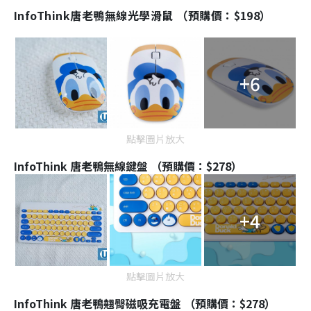
e
d
y
u
l
InfoThink唐老鴨無線光學滑鼠 （預購價：$198）
e
t
s
d
e
c
m
:
r
4
e
4
e
a
.
n
3
8
i
%
+6
n
i
n
點擊圖片放大
g
InfoThink 唐老鴨無線鍵盤 （預購價：$278）
T
i
m
+4
e
點擊圖片放大
InfoThink 唐老鴨翹臀磁吸充電盤 （預購價：$278）