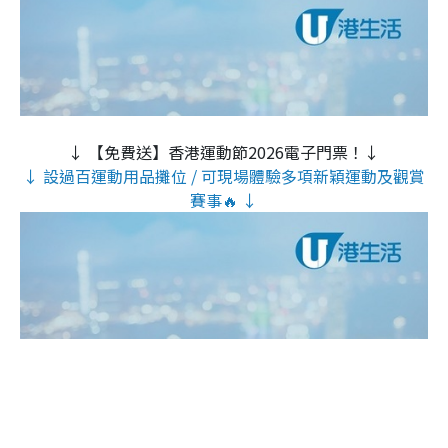
↓ 【免費送】香港運動節2026電子門票！↓
↓ 設過百運動用品攤位 / 可現場體驗多項新穎運動及觀賞
賽事🔥 ↓