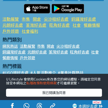
活動展覽
市集
開倉
尖沙咀好去處
銅鑼灣好去處
元朗好去處
荃灣好去處
旺角好去處
社會
餐廳情報
戶外郊遊
社會福利
熱門類別
網民熱話
活動展覽
市集
開倉
尖沙咀好去處
銅鑼灣好去處
元朗好去處
荃灣好去處
旺角好去處
社會
餐廳情報
戶外郊遊
熱門標籤
#UGO搵好去處
#人氣活動推介
#美食社群熱話
#親子玩樂好去處
#ULifestyle應用程式
#限時搶
U Lifestyle 會使用Cookies來改善您的網站體驗，請確定您同意
接受本網站之
私隱政策和使用條款
才可繼續瀏覽。
#UJetso禮物放送
#ULifestyle商戶中心
#著數
#網絡熱話
我已閱讀及同意
香港經濟日報版權所有©2026
本週好去處