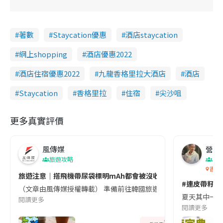
著數
Staycation優惠
酒店staycation
網上shopping
酒店優惠2022
酒店住宿優惠2022
九龍香格里拉大酒店
酒店
Staycation
香格里拉
住宿
尖沙咀
更多真實評價
風傳媒
營養教
旅遊攻略
生
香港
旅遊注意｜搭飛機帶尿袋標明mAh都會被沒收😱出發前切記檢查「1
#連皮帶籽都
（文章由風傳媒授權轉載） 準備前往韓國旅遊的民眾，近期要特別留
夏天其中一種時
閱讀更多
閱讀更多