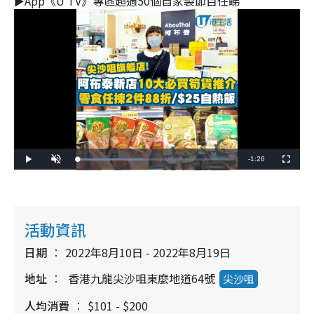
►App《U TV》專區超過50個自家製節目任睇
Remaining
-
1:26
Loaded
:
Play
Unmute
Fullscreen
41.90%
Time
活動資訊
日期
2022年8月10日 - 2022年8月19日
地址
香港九龍尖沙咀東麼地道64號
尖沙咀
人均消費
$101 - $200