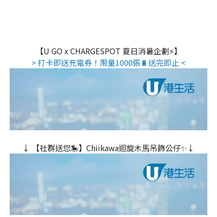
【U GO x CHARGESPOT 夏日消暑企劃⚡】
> 打卡即送充電券！限量1000張🔋送完即止 <
↓ 【社群送您🎠】Chiikawa迴旋木⾺吊飾公仔✨↓