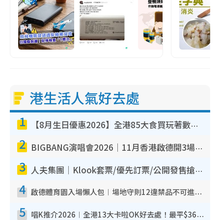
港生活人氣好去處
1
【8月生日優惠2026】全港85大食買玩著數攻略 自助餐/火鍋放題同行免費＋誠品/DONKI送現金券
2
BIGBANG演唱會2026｜11月香港啟德開3場！實名制VIP申請、優先購票攻略
3
人夫集團｜Klook套票/優先訂票/公開發售搶飛攻略！附票價.購票連結.場地座位表
4
啟德體育園入場懶人包︱場地守則12違禁品不可進場准帶細水樽但全場禁樽蓋！應援牌有限制！
5
唱K推介2026︱全港13大卡啦OK好去處！最平$36起 日文K都有！(附地址+收費詳情)