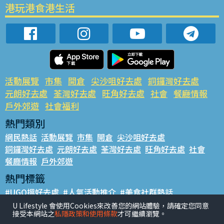
港玩港食港生活
活動展覽
市集
開倉
尖沙咀好去處
銅鑼灣好去處
元朗好去處
荃灣好去處
旺角好去處
社會
餐廳情報
戶外郊遊
社會福利
熱門類別
網民熱話
活動展覽
市集
開倉
尖沙咀好去處
銅鑼灣好去處
元朗好去處
荃灣好去處
旺角好去處
社會
餐廳情報
戶外郊遊
熱門標籤
#UGO搵好去處
#人氣活動推介
#美食社群熱話
#親子玩樂好去處
#ULifestyle應用程式
#限時搶
U Lifestyle 會使用Cookies來改善您的網站體驗，請確定您同意
接受本網站之
私隱政策和使用條款
才可繼續瀏覽。
#UJetso禮物放送
#ULifestyle商戶中心
#著數
#網絡熱話