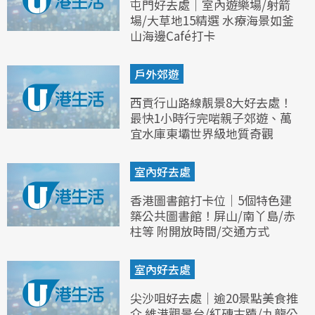
屯門好去處｜室內遊樂場/射箭
場/大草地15精選 水療海景如釜
山海邊Café打卡
戶外郊遊
西貢行山路線靚景8大好去處！
最快1小時行完啱親子郊遊、萬
宜水庫東壩世界級地質奇觀
室內好去處
香港圖書館打卡位｜5個特色建
築公共圖書館！屏山/南丫島/赤
柱等 附開放時間/交通方式
室內好去處
尖沙咀好去處｜逾20景點美食推
介 維港觀景台/紅磚古蹟/九龍公