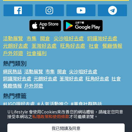
活動展覽
市集
開倉
尖沙咀好去處
銅鑼灣好去處
元朗好去處
荃灣好去處
旺角好去處
社會
餐廳情報
戶外郊遊
社會福利
熱門類別
網民熱話
活動展覽
市集
開倉
尖沙咀好去處
銅鑼灣好去處
元朗好去處
荃灣好去處
旺角好去處
社會
餐廳情報
戶外郊遊
熱門標籤
#UGO搵好去處
#人氣活動推介
#美食社群熱話
#親子玩樂好去處
#ULifestyle應用程式
#限時搶
U Lifestyle 會使用Cookies來改善您的網站體驗，請確定您同意
接受本網站之
私隱政策和使用條款
才可繼續瀏覽。
#UJetso禮物放送
#ULifestyle商戶中心
#著數
#網絡熱話
我已閱讀及同意
香港經濟日報版權所有©2026