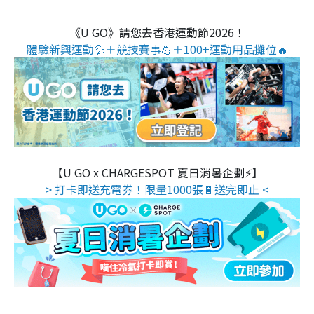
《U GO》請您去香港運動節2026！
體驗新興運動💦＋競技賽事💪＋100+運動用品攤位🔥
【U GO x CHARGESPOT 夏日消暑企劃⚡】
> 打卡即送充電券！限量1000張🔋送完即止 <