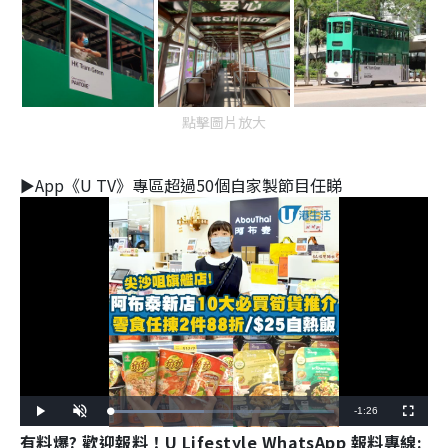
點擊圖片放大
►App《U TV》專區超過50個自家製節目任睇
Remaining
-
1:26
Loaded
:
Play
Unmute
Fullscreen
41.90%
有料爆? 歡迎報料！U Lifestyle WhatsApp 報料專線:
Time