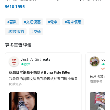
9610 1996
著數
交通優惠
電車
電車優惠
時裝服飾
交通
更多真實評價
Just_A_Girl_eats
co c
娛樂
吹
台灣
追劇日常🎬 殺手媽咪 A Bona Fide Killer
台灣地鐵宣
我最愛的韓國女演員孔曉振終於要回歸小螢幕啦!這次的劇本改編自同名
閱讀更多
閱讀更多