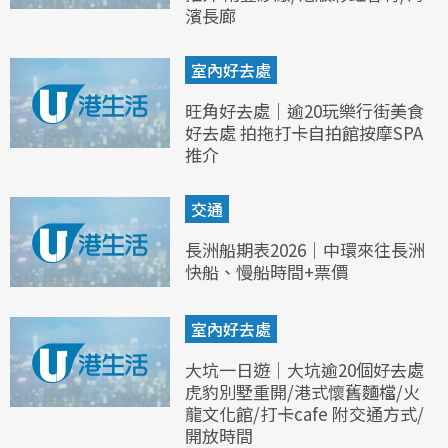
濱長廊
室內好去處
旺角好去處｜逾20玩樂行街美食
好去處 拍拖打卡自拍館按摩SPA
推介
交通
長洲船期表2026｜中環來往長洲
快船、慢船時間+票價
室內好去處
大坑一日遊｜大坑逾20個好去處
虎豹別墅重開/港式懷舊麵檔/火
龍文化館/打卡cafe 附交通方式/
開放時間