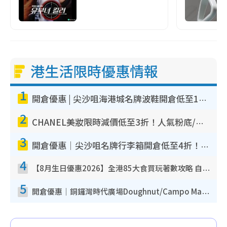
港生活限時優惠情報
1
開倉優惠 | 尖沙咀海港城名牌波鞋開倉低至1折！On鞋$899起／Joy&Peace鞋履$98起
2
CHANEL美妝限時減價低至3折！人氣粉底/唇膏/精華液低至$275！COCO香水都有平
3
開倉優惠｜尖沙咀名牌行李箱開倉低至4折！一連5日 American Tourister/ace./Hallmark $200起！
4
【8月生日優惠2026】全港85大食買玩著數攻略 自助餐/火鍋放題同行免費＋誠品/DONKI送現金券
5
開倉優惠｜銅鑼灣時代廣場Doughnut/Campo Marzio開倉低至1折！背囊、書包、手袋劈價$200起