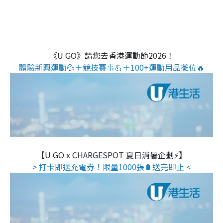
《U GO》請您去香港運動節2026！
體驗新興運動💦＋競技賽事💪＋100+運動用品攤位🔥
【U GO x CHARGESPOT 夏日消暑企劃⚡】
> 打卡即送充電券！限量1000張🔋送完即止 <