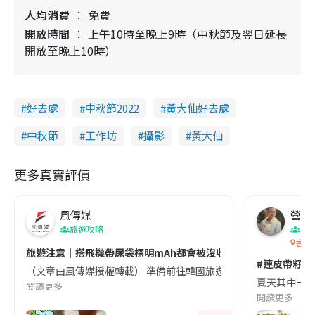
人均消費
免費
開放時間
上午10時至晚上9時（中秋節及翌日延長
開放至晚上10時）
好去處
中秋節2022
黃大仙好去處
中秋節
工作坊
攝影
黃大仙
更多真實評價
風傳媒
營養教
旅遊攻略
生
香港
旅遊注意｜搭飛機帶尿袋標明mAh都會被沒收😱出發前切記檢查「1
#連皮帶籽都
（文章由風傳媒授權轉載） 準備前往韓國旅遊的民眾，近期要特別留
夏天其中一種時
閱讀更多
閱讀更多