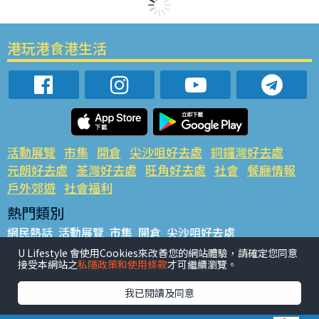
港玩港食港生活
活動展覽
市集
開倉
尖沙咀好去處
銅鑼灣好去處
元朗好去處
荃灣好去處
旺角好去處
社會
餐廳情報
戶外郊遊
社會福利
熱門類別
網民熱話
活動展覽
市集
開倉
尖沙咀好去處
銅鑼灣好去處
元朗好去處
荃灣好去處
旺角好去處
社會
U Lifestyle 會使用Cookies來改善您的網站體驗，請確定您同意
接受本網站之
私隱政策和使用條款
才可繼續瀏覽。
餐廳情報
戶外郊遊
熱門標籤
我已閱讀及同意
#UGO搵好去處
#人氣活動推介
#美食社群熱話