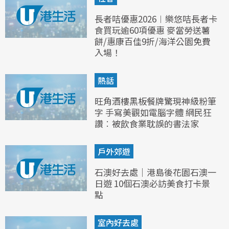
長者咭優惠2026︱樂悠咭長者卡
食買玩逾60項優惠 麥當勞送薯
餅/惠康百佳9折/海洋公園免費
入場！
熱話
旺角酒樓黑板餐牌驚現神級粉筆
字 手寫美觀如電腦字體 網民狂
讚︰被飲食業耽誤的書法家
戶外郊遊
石澳好去處｜港島後花園石澳一
日遊 10個石澳必訪美食打卡景
點
室內好去處