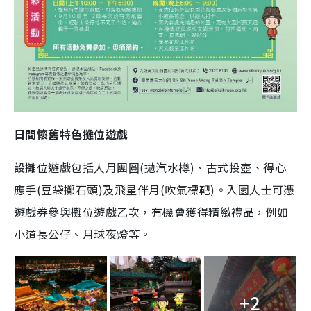
日間懷舊特色攤位遊戲
設攤位遊戲包括人月團圓(拋汽水樽)、古式投壺、得心
應手(豆袋擲石頭)及飛星伴月(吹氣標靶)。入園人士可憑
遊戲券參與攤位遊戲乙次，有機會獲得精緻禮品，例如
小道長公仔、月球夜燈等。
+2