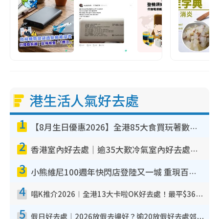
港生活人氣好去處
1
【8月生日優惠2026】全港85大食買玩著數攻略 自助餐/火鍋放題同行免費＋誠品/DONKI送現金券
2
香港室內好去處｜逾35大歎冷氣室內好去處推介 室內活動免費避雨無懼落雨
3
小熊維尼100週年快閃店登陸又一城 重現百畝森林經典場景／獨家限定盲盒登場／專屬DIY香水
4
唱K推介2026︱全港13大卡啦OK好去處！最平$36起 日文K都有！(附地址+收費詳情)
5
假日好去處｜2026放假去邊好？逾20放假好去處郊外/秘景 休閒半日或一日遊