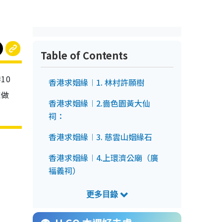
Table of Contents
10
香港求姻緣︱1. 林村許願樹
家做
香港求姻緣︱2.嗇色園黃大仙
祠：
香港求姻緣︱3. 慈雲山姻緣石
香港求姻緣︱4.上環濟公廟（廣
褔義祠）
香港求姻緣︱5.灣仔寶雲道姻緣
石