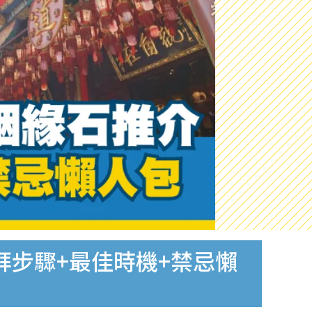
拜步驟+最佳時機+禁忌懶