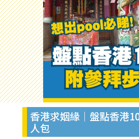
香港求姻緣｜盤點香港1
人包