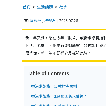
首頁
生活話題
社會
文:
陸秋燕
,
冼婉君
2026.07.26
新一年又到，想在今年「脫單」或祈求戀情順利
個「月老廟」、姻緣石或姻緣樹，教你如何誠
足準備，新一年如願祈求月老賜良緣。
Table of Contents
香港求姻緣︱1. 林村許願樹
香港求姻緣︱2.嗇色園黃大仙祠：