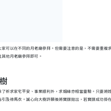
大家可以在不同的月老廟參拜。但需要注意的是，不需要重複
往其他月老廟參拜即可。
願樹
除了祈求家宅平安、事業順利外，求姻緣亦相當靈驗。只要
將
指引及祿馬衣。誠心向大樹許願後將寶牒拋出，若寶牒成功掛