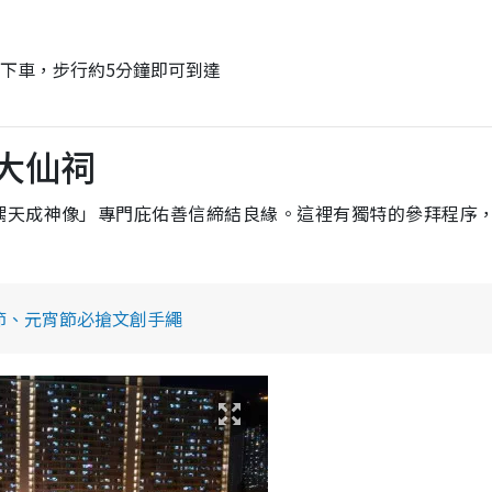
站下車，步行約5分鐘即可到達
大仙祠
偶天成神像」專門庇佑善信締結良緣。這裡有獨特的參拜程序
節、元宵節必搶文創手繩