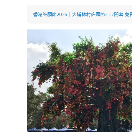
求姻緣禁忌︱5. 不要戴帽或墨鏡
求姻緣禁忌︱6. 點香時不要用嘴巴吹熄
香港許願節2026｜大埔林村許願節2.17開幕 
求姻緣禁忌︱7. 不要幫朋友求紅線
求姻緣禁忌︱8. 拿喜糖要隨意
求姻緣禁忌︱9. 拜月老不等人
求姻緣方法
拜月老求姻緣最佳時機