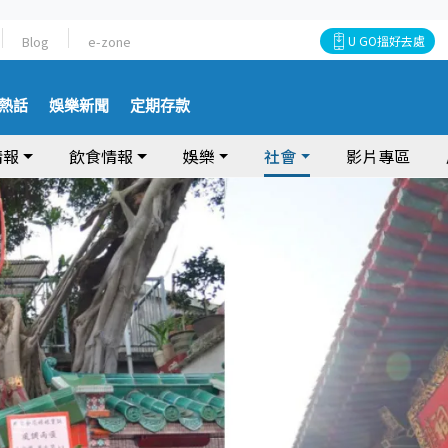
Blog
e-zone
U GO搵好去處
熱話
娛樂新聞
定期存款
情報
飲食情報
娛樂
社會
影片專區