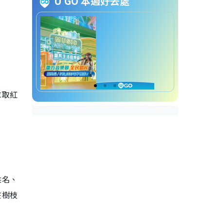
U GO 本週好去處
香港求姻緣︱6.荃灣青龍頭金花
廟
香港求姻緣︱7.坪洲仙姐廟
香港求姻緣︱8.坪洲龍母廟
香港求姻緣︱9.坪洲金花廟
求取紅
香港求姻緣︱10.吉澳姻緣樹
拜月老求姻緣禁忌
求姻緣禁忌︱1. 穿著端莊得
體
求姻緣禁忌︱2. 忌帶雨傘入
廟
求姻緣禁忌︱3. 勿吹結緣茶
姓名、
茶杯
在樹枝
求姻緣禁忌︱4. 紅線勿貪多
求姻緣禁忌︱5. 不要戴帽或