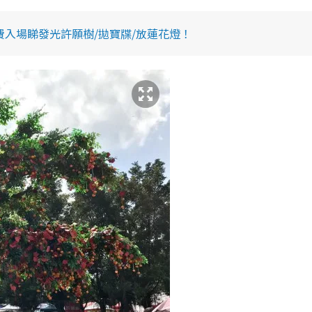
免費入場睇發光許願樹/拋寶牒/放蓮花燈！