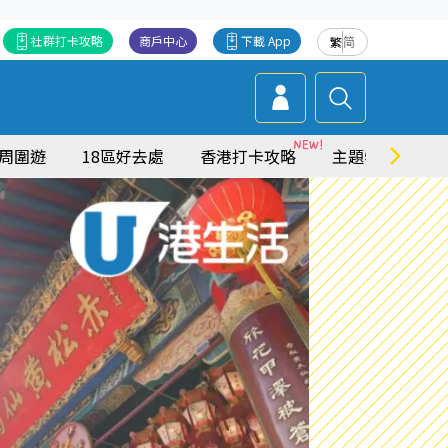
社群打卡攻略
商戶中心
下載 App
繁
简
周圍遊
18區好去處
香港打卡攻略
主題特集