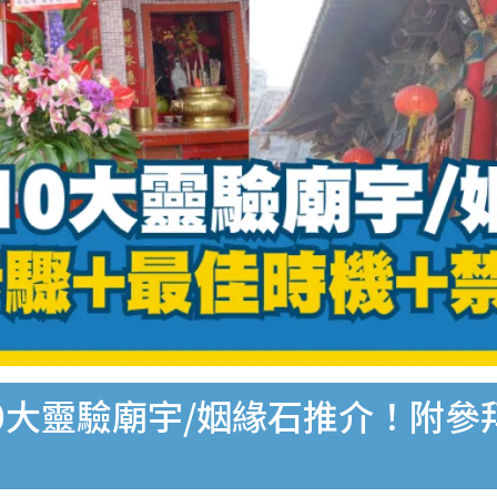
0大靈驗廟宇/姻緣石推介！附參