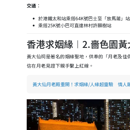
交通
：
於港鐵太和站乘搭64K號巴士至「放馬莆」
乘搭25K號小巴可直達林村許願樹站
香港求姻緣︱2.嗇色園黃
黃大仙祠是著名的姻緣聖地，供奉的「月老及佳
信在月老見證下親手繫上紅線。
黃大仙月老殿重開！求姻緣/人緣超靈驗 情人