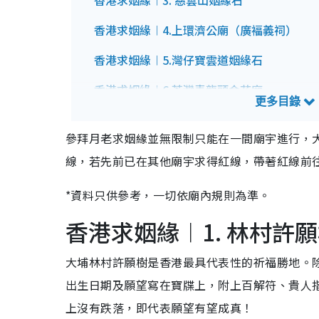
香港求姻緣︱3. 慈雲山姻緣石
香港求姻緣︱4.上環濟公廟（廣褔義祠）
香港求姻緣︱5.灣仔寶雲道姻緣石
香港求姻緣︱6.荃灣青龍頭金花廟
香港求姻緣︱7.坪洲仙姐廟
參拜月老求姻緣並無限制只能在一間廟宇進行，
香港求姻緣︱8.坪洲龍母廟
線，若先前已在其他廟宇求得紅線，帶著紅線前
香港求姻緣︱9.坪洲金花廟
*資料只供參考，一切依廟內規則為準。
香港求姻緣︱10.吉澳姻緣樹
香港求姻緣︱1. 林村許
拜月老求姻緣禁忌
求姻緣禁忌︱1. 穿著端莊得體
大埔林村許願樹是香港最具代表性的祈福勝地。
求姻緣禁忌︱2. 忌帶雨傘入廟
出生日期及願望寫在寶牒上，附上百解符、貴人
求姻緣禁忌︱3. 勿吹結緣茶茶杯
上沒有跌落，即代表願望有望成真！
求姻緣禁忌︱4. 紅線勿貪多