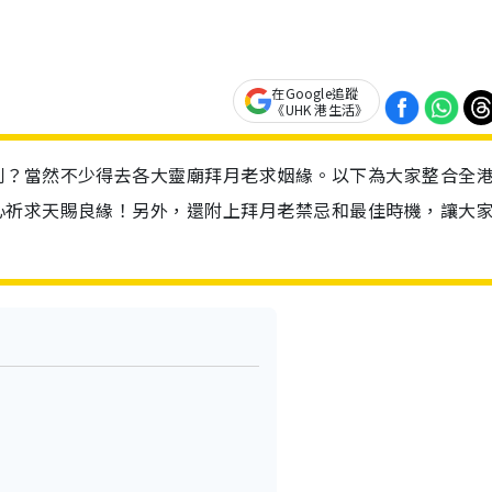
在Google追蹤
《UHK 港生活》
？當然不少得去各大靈廟拜月老求姻緣。以下為大家整合全港
心祈求天賜良緣！另外，還附上拜月老禁忌和最佳時機，讓大