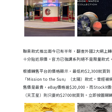
聯乘款式推出距今已有半年，翻查外國2大網上轉售
十分貼近原價。官方已強調系列絕不是限量款式
根據轉售平台的價格顯示，最低約$2,300就買到「Miss
「Mission to the Sun」（太陽）款式。曾經
售價是最貴，eBay價格逾$20,000，而StockX價錢為$
（天王星）則只要約$2700就買到。立即按圖睇