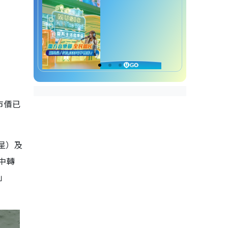
市價已
木星）及
錶中轉
s」