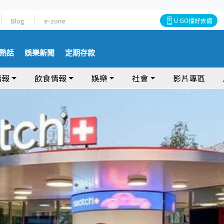
Blog
e-zone
U GO搵好去處
熱話
娛樂新聞
定期存款
情報
飲食情報
娛樂
社會
影片專區