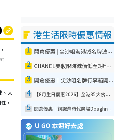
港生活限時優惠情報
1
0，
開倉優惠 | 尖沙咀海港城名牌波鞋開倉低至1折！On鞋$899起／Joy&Peace鞋履$98起
可
2
CHANEL美妝限時減價低至3折！人氣粉底/唇膏/精華液低至$275！COCO香水都有平
3
開倉優惠｜尖沙咀名牌行李箱開倉低至4折！一連5日 American Tourister/ace./Hallmark $200起！
4
球、太
【8月生日優惠2026】全港85大食買玩著數攻略 自助餐/火鍋放題同行免費＋誠品/DONKI送現金券
個性，
5
開倉優惠｜銅鑼灣時代廣場Doughnut/Campo Marzio開倉低至1折！背囊、書包、手袋劈價$200起
U GO 本週好去處