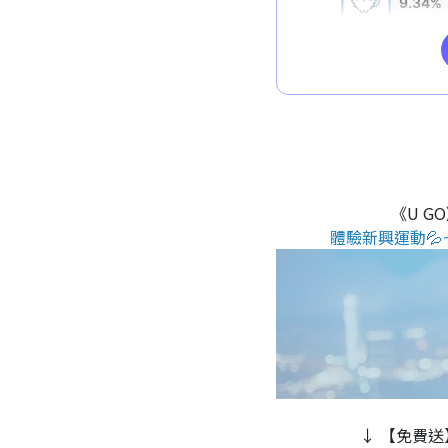
《U G
體驗新興運動💦
↓ 【免費送