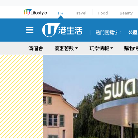
HK
Travel
Food
Beauty
熱門關鍵字：
公屋
演唱會
優惠著數
玩樂情報
購物