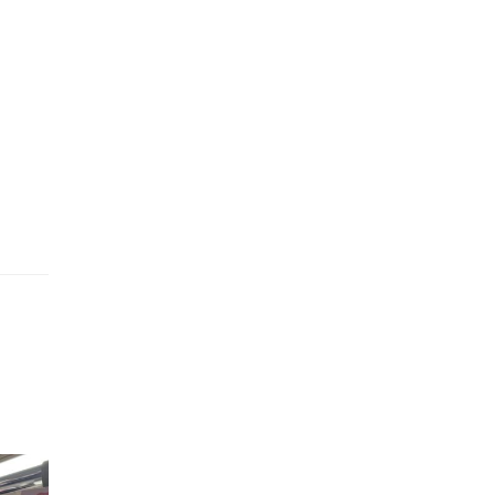
的職員,但其實暗地裡是負責處決逃過法網罪犯的阻擊手｡ 劇情從柳寶娜結束