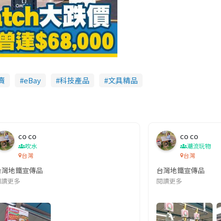
賣
eBay
科技產品
文具精品
co co
co co
吹水
潮流玩物
台灣
台灣
台灣地鐵宣傳品
台灣地鐵宣傳品
本改編自同名網絡漫畫,故事主軸圍繞女主角柳寶娜 —— 表面上是一間公司
閱讀更多
閱讀更多