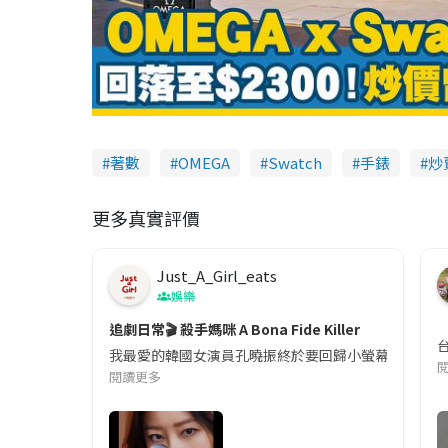
著數
OMEGA
Swatch
手錶
炒
更多真實評價
Just_A_Girl_eats
娛樂
追劇日常🎬 殺手媽咪 A Bona Fide Killer
我最愛的韓國女演員孔曉振終於要回歸小螢幕啦!這次的劇
閱讀更多