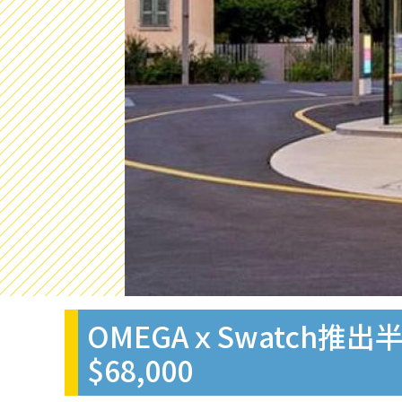
OMEGAｘSwatch推出
$68,000