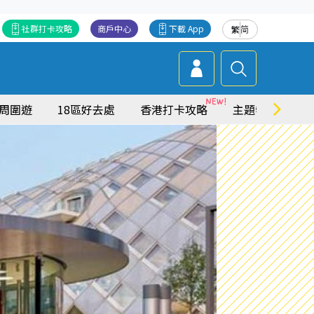
社群打卡攻略
商戶中心
下載 App
繁
简
周圍遊
18區好去處
香港打卡攻略
主題特集