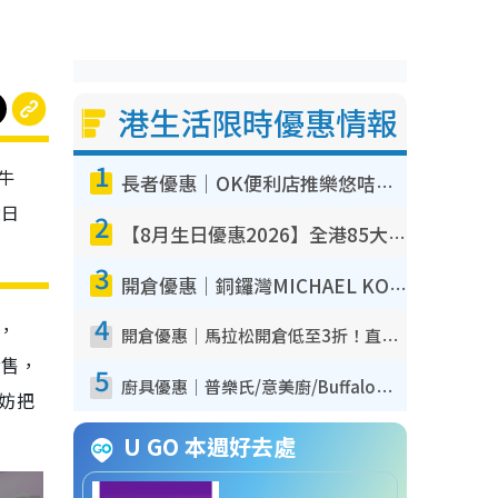
港生活限時優惠情報
1
牛
長者優惠｜OK便利店推樂悠咭優惠！買麵包/牛奶/保健品拍卡即減
大日
2
【8月生日優惠2026】全港85大食買玩著數攻略 自助餐/火鍋放題同行免費＋誠品/DONKI送現金券
3
開倉優惠｜銅鑼灣MICHAEL KORS開倉低至17折！直擊$500起買手袋/銀包/鞋款 必買經典Jet Set系列
4
持，
開倉優惠｜馬拉松開倉低至3折！直擊$99起買adidas／New Balance／Puma鞋款 STANLEY保溫杯劈價至$119起
發售，
5
廚具優惠｜普樂氏/意美廚/Buffalo廚具低至3折！$89起買煎鍋／炒鑊／個人鍋 同場小家電激減至$99起
妨把
U GO 本週好去處