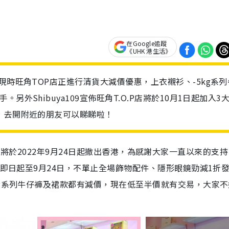
在Google追蹤
《UHK 港生活》
現時旺角TOP店正進行清貨大減價優惠，上衣襯衫、-5kg系列
外Shibuya109宣佈旺角T.O.P店將於10月1日起加入3
，去開附近的朋友可以睇睇啦！
專頁宣布，將於2022年9月24日起撤出香港，為感謝大家一直以來的支
由即日起至9月24日，不單止全場飾物配件、隱形眼鏡勁減1折
kg系列牛仔褲及裙款都有減價，現在低至半價就有交易，大家不