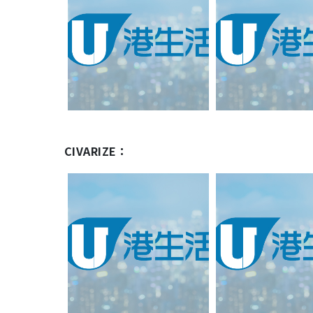
CIVARIZE
：