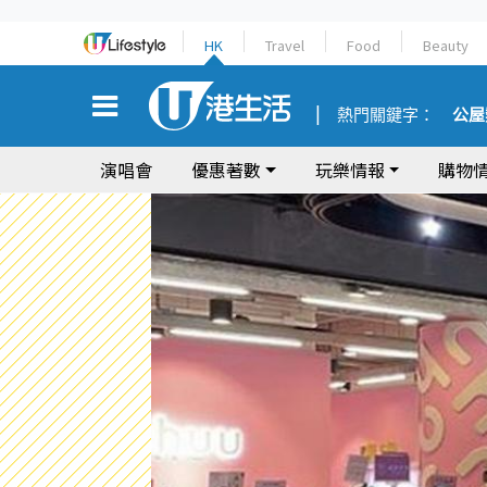
HK
Travel
Food
Beauty
熱門關鍵字：
公屋
演唱會
優惠著數
玩樂情報
購物