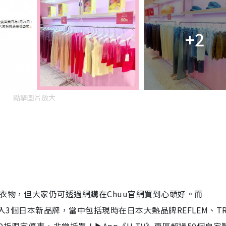
+2
點擊圖片放大
衣物，但大家仍可透過網購在
Chuu
官網買到心頭好。而
入
3
個日本新品牌，當中包括現時在日本大熱品牌
REFLEM
、
T