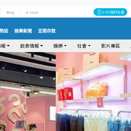
Blog
e-zone
U GO搵好去處
熱話
娛樂新聞
定期存款
情報
飲食情報
娛樂
社會
影片專區