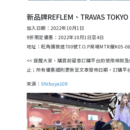
新品牌REFLEM
、
TRAVAS TOKYO
加入日期：
2022
年
10
月
1
日
9
折限定優惠：
2022
年
10
月
1
日至
4
日
地址：旺角彌敦道
700
號
T.O.P
商場
MTR
層
K05-0
<< 提醒大家，購買前留意訂購平台的使用條款
止；所有優惠細則更新至文章發佈日期，訂購平台及餐廳
來源：
Shibuya109