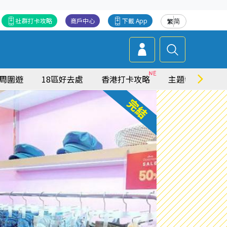
社群打卡攻略
商戶中心
下載 App
繁
简
周圍遊
18區好去處
香港打卡攻略
主題特集