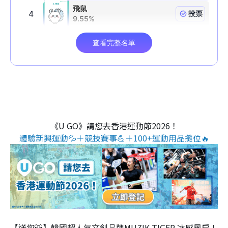
《U GO》請您去香港運動節2026！
體驗新興運動💦＋競技賽事💪＋100+運動用品攤位🔥
【送您🐯】韓國超人氣文創品牌MUZIK TIGER 冰感風扇！