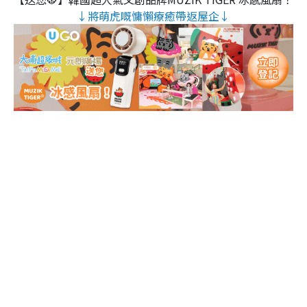
↓將萌虎嘅慵懶療癒帶返屋企↓