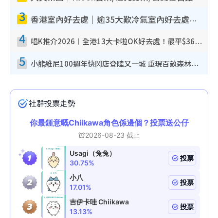
3
香港室內好去處｜逾35大歎冷氣室內好去處推介 室內活動免費避雨無懼落雨
4
唱K推介2026︱全港13大卡啦OK好去處！最平$36起 日文K都有！(附地址+收費詳情)
5
小熊維尼100週年快閃店登陸又一城 重現百畝森林經典場景／獨家限定盲盒登場／專屬DIY香水