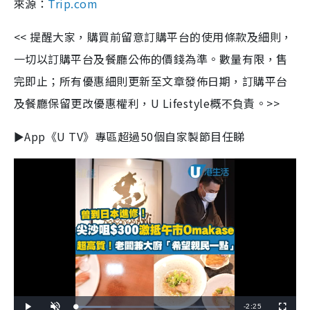
來源：
Trip.com
<<
提醒大家，購買前留意訂購平台的使用條款及細則，
一切以訂購平台及餐廳公佈的價錢為準。數量有限，售
完即止；所有優惠細則更新至文章發佈日期，訂購平台
及餐廳保留更改優惠權利，
U Lifestyle
概不負責。
>>
►App《U TV》專區超過50個自家製節目任睇
R
-
2:25
L
P
U
F