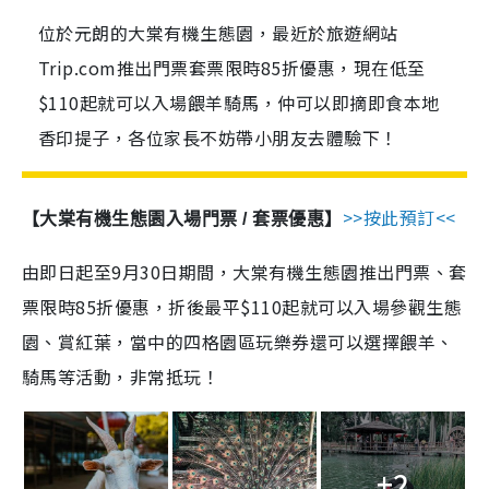
位於元朗的大棠有機生態園，最近於旅遊網站
Trip.com推出門票套票限時85折優惠，現在低至
$110起就可以入場餵羊騎馬，仲可以即摘即食本地
香印提子，各位家長不妨帶小朋友去體驗下！
>>按此預訂
<<
【大棠有機生態園入場門票 / 套票優惠】
由即日起至
9
月
30
日期間，大棠有機生態園推出門票、套
票限時
85
折優惠，折後最平
$110
起就可以入場參觀生態
園、賞紅葉，當中的四格園區玩樂券還可以選擇餵羊、
騎馬等活動，非常抵玩！
+2