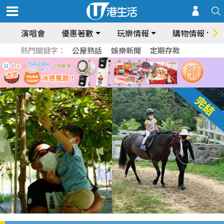
演唱會
優惠著數
玩樂情報
購物情報
熱門關鍵字：
公屋熱話
娛樂新聞
定期存款