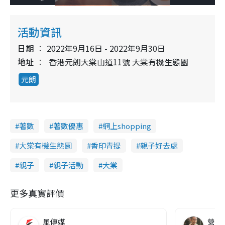
o
l
n
u
a
a
m
l
e
d
y
u
l
e
t
s
d
e
c
活動資訊
m
:
r
2
e
2
e
a
.
日期
2022年9月16日 - 2022年9月30日
n
3
4
i
地址
香港元朗大棠山道11號 大棠有機生態園
%
n
元朗
i
n
g
著數
著數優惠
網上shopping
T
大棠有機生態園
香印青提
親子好去處
i
親子
親子活動
大棠
m
e
更多真實評價
風傳媒
營養教