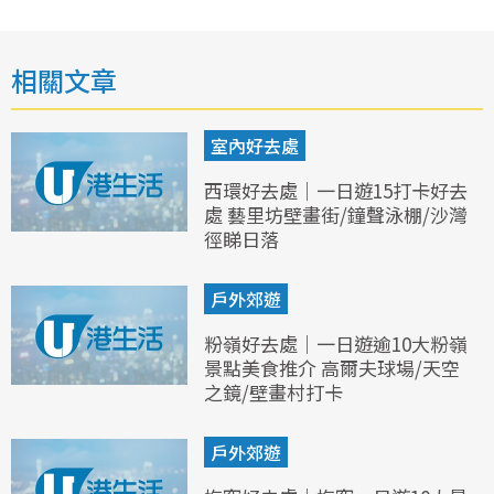
相關文章
室內好去處
西環好去處｜一日遊15打卡好去
處 藝里坊壁畫街/鐘聲泳棚/沙灣
徑睇日落
戶外郊遊
粉嶺好去處｜一日遊逾10大粉嶺
景點美食推介 高爾夫球場/天空
之鏡/壁畫村打卡
戶外郊遊