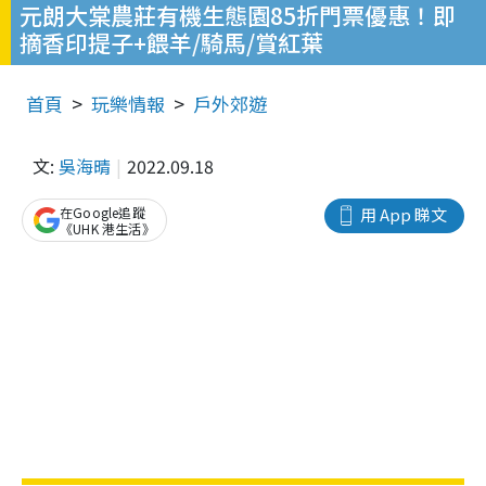
元朗大棠農莊有機生態園85折門票優惠！即
摘香印提子+餵羊/騎馬/賞紅葉
首頁
玩樂情報
戶外郊遊
文:
吳海晴
2022.09.18
在Google追蹤
用 App 睇文
《UHK 港生活》