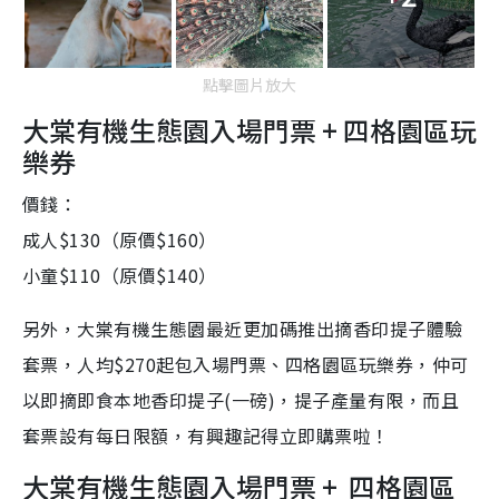
點擊圖片放大
大棠有機生態園入場門票
+
四格園區玩
樂券
價錢：
成人$130（
原價
$160
）
小童$110（
原價
$140
）
另外，大棠有機生態園最近更加碼推出摘香印提子體驗
套票，人均
$270
起包入場門票、四格園區玩樂券，仲可
以即摘即食本地香印提子
(
一磅
)
，提子產量有限，而且
套票設有每日限額，有興趣記得立即購票啦！
大棠有機生態園入場門票
+
四格園區