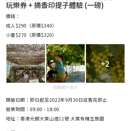
玩樂券
+
摘香印提子體驗
(
一磅
)
價錢：
成人$290（
原價
$340
）
小童$270（原價$320）
+2
點擊圖片放大
開搶日期：即日起至
2022
年
9
月
30
日或售完即止
營業時間：09:00 - 18:00
地址：香港元朗大棠山道11號 大棠有機生態園