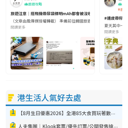
旅遊攻略
生
香港
旅遊注意｜搭飛機帶尿袋標明mAh都會被沒收😱出發前切記檢查「1
#連皮帶籽都
（文章由風傳媒授權轉載） 準備前往韓國旅遊的民眾，近期要特別留
夏天其中一種時
閱讀更多
閱讀更多
港生活人氣好去處
1
【8月生日優惠2026】全港85大食買玩著數攻略 自助餐/火鍋放題同行免費＋誠品/DONKI送現金券
2
人夫集團｜Klook套票/優先訂票/公開發售搶飛攻略！附票價.購票連結.場地座位表