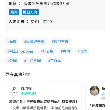
地址
香港新界馬灣珀欣路 33 號
馬灣
挪亞方舟
人均消費
$101 - $200
著數
馬灣好去處
挪亞方舟
網上shopping
好去處
馬灣
門票
公園
主題樂園
工作坊
更多真實評價
風傳媒
營養教
旅遊攻略
生
香港
旅遊注意｜搭飛機帶尿袋標明mAh都會被沒收😱出發前切記檢查「1
#連皮帶籽都
（文章由風傳媒授權轉載） 準備前往韓國旅遊的民眾，近期要特別留