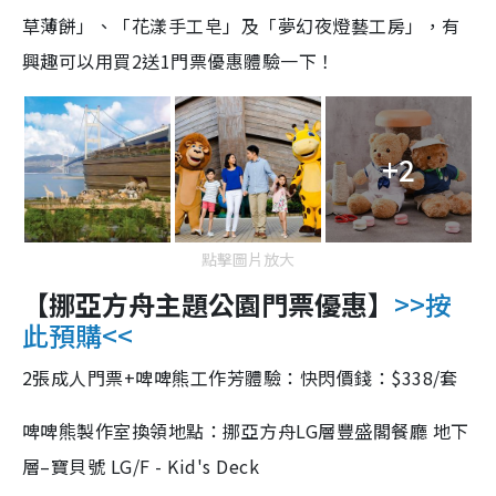
草薄餅」、「花漾手工皂」及「夢幻夜燈藝工房」，有
興趣可以用買2送1門票優惠體驗一下！
+2
點擊圖片放大
【挪亞方舟主題公園門票優惠】
>>按
此預購<<
2張成人門票+啤啤熊工作芳體驗：快閃價錢：$338/套
啤啤熊製作室換領地點：挪亞方舟LG層豐盛閣餐廳 地下
層–寶貝號 LG/F - Kid's Deck