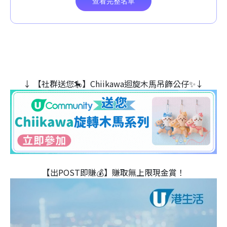
↓ 【社群送您🎠】Chiikawa迴旋木⾺吊飾公仔✨↓
【出POST即賺💰】賺取無上限現金賞！