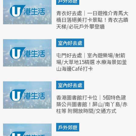
戶外郊遊
青衣好去處｜一日遊推介青馬大
橋日落絕美打卡景點！青衣古蹟
天梯/必玩戶外攀登牆
室內好去處
屯門好去處｜室內遊樂場/射箭
場/大草地15精選 水療海景如釜
山海邊Café打卡
室內好去處
香港圖書館打卡位｜5個特色建
築公共圖書館！屏山/南丫島/赤
柱等 附開放時間/交通方式
戶外郊遊