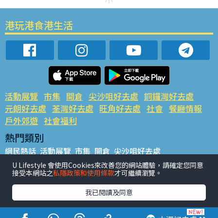
港玩港食港生活
活動展覽
市集
開倉
尖沙咀好去處
銅鑼灣好去處
元朗好去處
荃灣好去處
旺角好去處
社會
餐廳情報
戶外郊遊
社會福利
熱門類別
網民熱話
活動展覽
市集
開倉
尖沙咀好去處
銅鑼灣好去處
元朗好去處
荃灣好去處
旺角好去處
社會
U Lifestyle 會使用Cookies來改善您的網站體驗，請確定您同意
接受本網站之
私隱政策和使用條款
才可繼續瀏覽。
餐廳情報
戶外郊遊
熱門標籤
我已閱讀及同意
#UGO搵好去處
#人氣活動推介
#美食社群熱話
#親子玩樂好去處
#ULifestyle應用程式
#限時搶