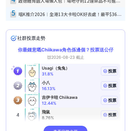
啟德體育園入場懶人包︱場地守則12違禁品不可進場准帶細水樽但全場禁樽蓋！應援牌有限制！
5
唱K推介2026︱全港13大卡啦OK好去處！最平$36起 日文K都有！(附地址+收費詳情)