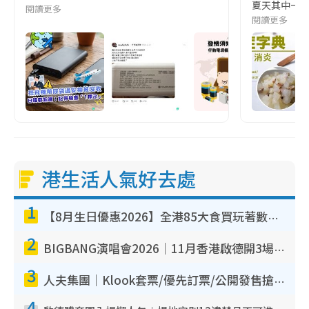
夏天其中一種時
閱讀更多
閱讀更多
港生活人氣好去處
1
【8月生日優惠2026】全港85大食買玩著數攻略 自助餐/火鍋放題同行免費＋誠品/DONKI送現金券
2
BIGBANG演唱會2026｜11月香港啟德開3場！實名制VIP申請、優先購票攻略
3
人夫集團｜Klook套票/優先訂票/公開發售搶飛攻略！附票價.購票連結.場地座位表
4