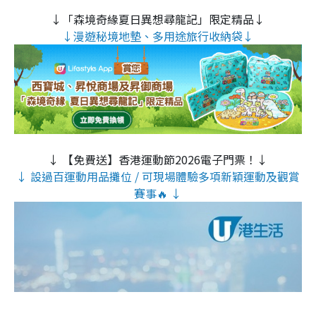
↓「森境奇緣夏日異想尋龍記」限定精品↓
↓漫遊秘境地墊、多用途旅行收納袋↓
↓ 【免費送】香港運動節2026電子門票！↓
↓ 設過百運動用品攤位 / 可現場體驗多項新穎運動及觀賞
賽事🔥 ↓