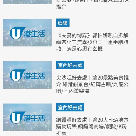
推介
娛樂
《夫妻的博弈》郭柏妍親自拆解
綠茶小三無辜妝容：「重手胭脂
妝」落足心思有玄機
室內好去處
尖沙咀好去處｜逾20景點美食推
介 維港觀景台/紅磚古蹟/九龍公
園/室內遊樂場
室內好去處
銅鑼灣好去處︱逾20大HEA地方
購物玩樂 銅鑼灣商場/戲院/K房
推薦