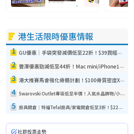
港生活限時優惠情報
1
GU優惠｜手袋突發減價低至22折！$39買經典波士頓包/餃子袋！飾物同步減價$29起！
2
豐澤優惠勁減低至44折！Mac mini/iPhone17Pro大減價！廚房家電$220起
3
港大推賽馬會強化骨骼計劃！$100骨質密度X光檢查 完成免費運動訓練送超市禮券！附參加資格
4
Swarovski Outlet專區低至半價！人氣水晶飾物/小擺設$138起！迪士尼款/水晶高跟鞋都有平
5
廚具開倉｜特福Tefal廚具/家電開倉低至3折！$220起買平底鍋/炒鑊/湯煲！電飯煲/吸塵機/燙斗$418起