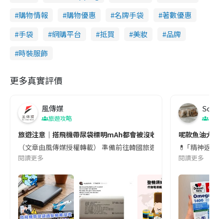
購物情報
購物優惠
名牌手袋
著數優惠
手袋
網購平台
抵買
美妝
品牌
時裝服飾
更多真實評價
風傳媒
Soul
旅遊攻略
生
旅遊注意｜搭飛機帶尿袋標明mAh都會被沒收😱出發前切記檢查「1
呢款魚油大家
（文章由風傳媒授權轉載） 準備前往韓國旅遊的民眾，近期要特別留
💊 ｢精神返
閱讀更多
閱讀更多