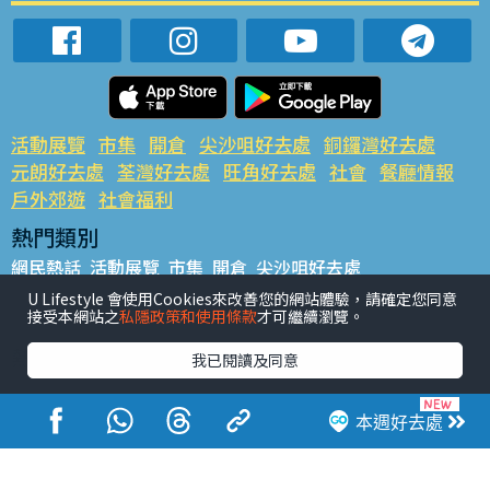
活動展覽
市集
開倉
尖沙咀好去處
銅鑼灣好去處
元朗好去處
荃灣好去處
旺角好去處
社會
餐廳情報
戶外郊遊
社會福利
熱門類別
網民熱話
活動展覽
市集
開倉
尖沙咀好去處
銅鑼灣好去處
元朗好去處
荃灣好去處
旺角好去處
社會
U Lifestyle 會使用Cookies來改善您的網站體驗，請確定您同意
接受本網站之
私隱政策和使用條款
才可繼續瀏覽。
餐廳情報
戶外郊遊
熱門標籤
我已閱讀及同意
#UGO搵好去處
#人氣活動推介
#美食社群熱話
#親子玩樂好去處
#ULifestyle應用程式
#限時搶
本週好去處
#UJetso禮物放送
#ULifestyle商戶中心
#著數
#網絡熱話
香港經濟日報版權所有©2026