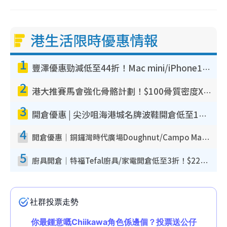
港生活限時優惠情報
1
豐澤優惠勁減低至44折！Mac mini/iPhone17Pro大減價！廚房家電$220起
2
港大推賽馬會強化骨骼計劃！$100骨質密度X光檢查 完成免費運動訓練送超市禮券！附參加資格
3
開倉優惠 | 尖沙咀海港城名牌波鞋開倉低至1折！On鞋$899起／Joy&Peace鞋履$98起
4
開倉優惠｜銅鑼灣時代廣場Doughnut/Campo Marzio開倉低至1折！背囊、書包、手袋劈價$200起
5
廚具開倉｜特福Tefal廚具/家電開倉低至3折！$220起買平底鍋/炒鑊/湯煲！電飯煲/吸塵機/燙斗$418起