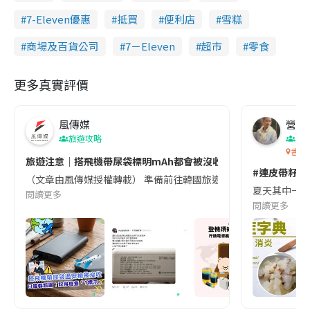
7-Eleven優惠
抵買
便利店
雪糕
商場及百貨公司
7－Eleven
超市
零食
更多真實評價
風傳媒
營養教
旅遊攻略
生
香港
旅遊注意｜搭飛機帶尿袋標明mAh都會被沒收😱出發前切記檢查「1
#連皮帶籽都
（文章由風傳媒授權轉載） 準備前往韓國旅遊的民眾，近期要特別留
夏天其中一種時
閱讀更多
閱讀更多