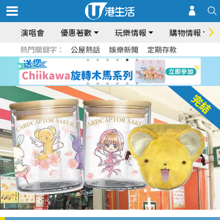
演唱會
優惠著數
玩樂情報
購物情報
熱門關鍵字：
公屋熱話
娛樂新聞
定期存款