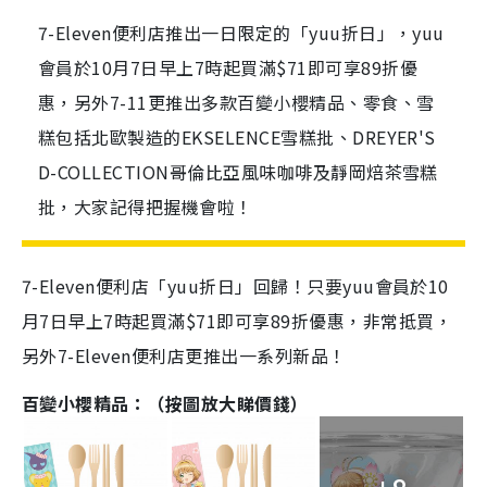
7-Eleven便利店推出一日限定的「yuu折日」，yuu
會員於10月7日早上7時起買滿$71即可享89折優
惠，另外7-11更推出多款百變小櫻精品、零食、雪
糕包括北歐製造的EKSELENCE雪糕批、DREYER'S
D-COLLECTION哥倫比亞風味咖啡及靜岡焙茶雪糕
批，大家記得把握機會啦！
7-Eleven
便利店「
yuu
折日」回歸！只要
yuu
會員於
10
月
7
日早上
7
時起買滿
$71
即可享
89
折優惠，非常抵買，
另外
7-Eleven
便利店更推出一系列新品！
百變小櫻精品：（按圖放大睇價錢）