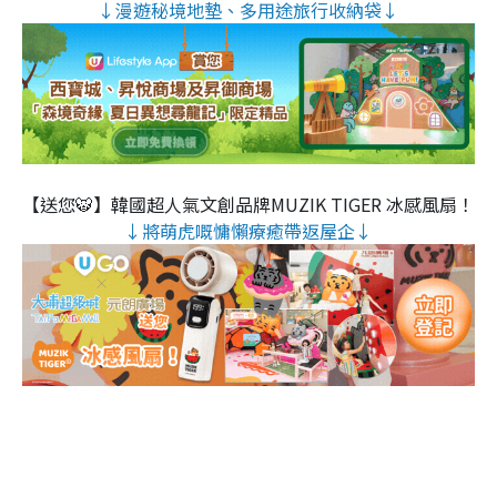
↓漫遊秘境地墊、多用途旅行收納袋↓
【送您🐯】韓國超人氣文創品牌MUZIK TIGER 冰感風扇！
↓將萌虎嘅慵懶療癒帶返屋企↓