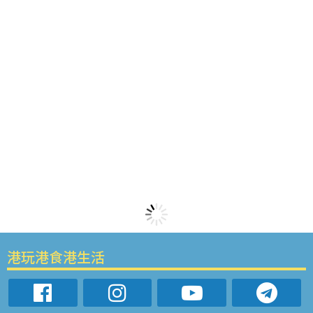
港玩港食港生活