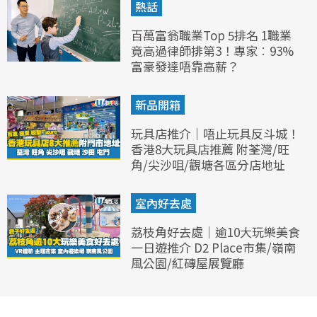
熱話
百萬富翁職業Top 5排名 1職業
竟高過律師排第3！專家︰93%
富豪發達唔靠高薪？
新品開箱
玩具店推介｜唔止玩具反斗城！
香港8大玩具店推薦 附荃灣/旺
角/尖沙咀/觀塘各區分店地址
室內好去處
荔枝角好去處｜逾10大玩樂美食
一日遊推介 D2 Place市集/嶺南
風公園/紅磚屋展覽廳