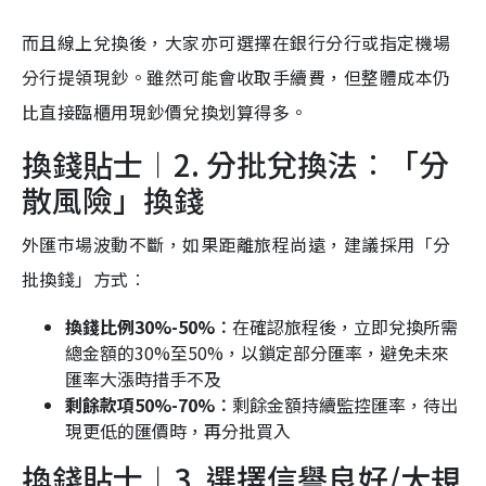
而且線上兌換後，大家亦可選擇在銀行分行或指定機場
分行提領現鈔。雖然可能會收取手續費，但整體成本仍
比直接臨櫃用現鈔價兌換划算得多。
換錢貼士︱2. 分批兌換法︰「分
散風險」換錢
外匯市場波動不斷，如果距離旅程尚遠，建議採用「分
批換錢」方式︰
換錢比例30%-50%︰
在確認旅程後，立即兌換所需
總金額的30%至50%，以鎖定部分匯率，避免未來
匯率大漲時措手不及
剩餘款項50%-70%︰
剩餘金額持續監控匯率，待出
現更低的匯價時，再分批買入
換錢貼士︱3. 選擇信譽良好/大規