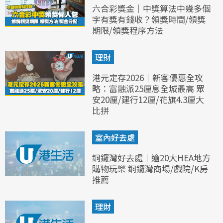
六合彩獎金｜中獎算法中幾多個
字有獎有錢收？領獎時間/領獎
期限/領獎程序方法
理財
港元定存2026｜新客優惠全攻
略：富融派25厘息全城最高 眾
安20厘/建行12厘/花旗4.3厘大
比拼
室內好去處
銅鑼灣好去處︱逾20大HEA地方
購物玩樂 銅鑼灣商場/戲院/K房
推薦
理財