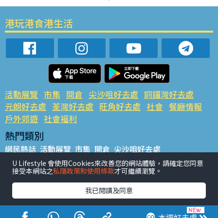
港玩港食港生活
活動展覽
市集
開倉
尖沙咀好去處
銅鑼灣好去處
元朗好去處
荃灣好去處
旺角好去處
社會
餐廳情報
戶外郊遊
社會福利
熱門類別
網民熱話
活動展覽
市集
開倉
尖沙咀好去處
銅鑼灣好去處
元朗好去處
荃灣好去處
旺角好去處
社會
U Lifestyle 會使用Cookies來改善您的網站體驗，請確定您同意
接受本網站之
私隱政策和使用條款
才可繼續瀏覽。
餐廳情報
戶外郊遊
熱門標籤
我已閱讀及同意
#UGO搵好去處
#人氣活動推介
#美食社群熱話
#親子玩樂好去處
#ULifestyle應用程式
#限時搶