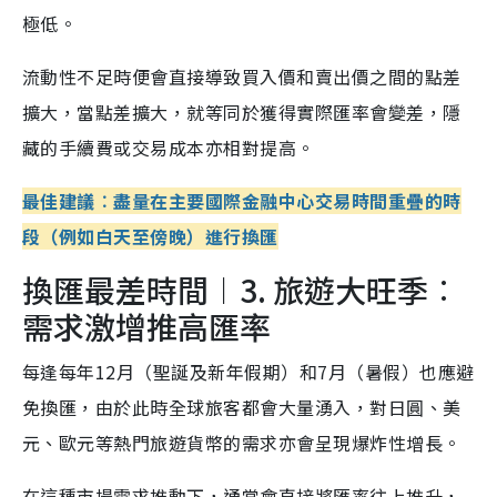
極低。
流動性不足時便會直接導致買入價和賣出價之間的點差
擴大，當點差擴大，就等同於獲得實際匯率會變差，隱
藏的手續費或交易成本亦相對提高。
最佳建議︰盡量在主要國際金融中心交易時間重疊的時
段（例如白天至傍晚）進行換匯
換匯最差時間︱3. 旅遊大旺季︰
需求激增推高匯率
每逢每年12月（聖誕及新年假期）和7月（暑假）也應避
免換匯，由於此時全球旅客都會大量湧入，對日圓、美
元、歐元等熱門旅遊貨幣的需求亦會呈現爆炸性增長。
在這種市場需求推動下，通常會直接將匯率往上推升，