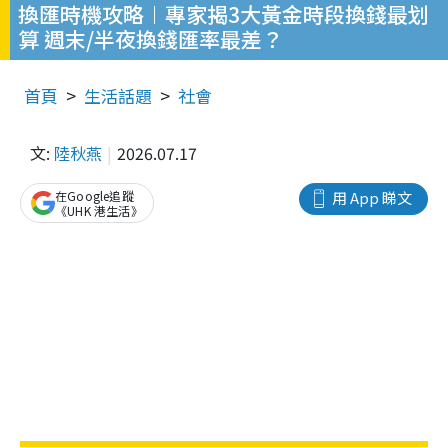
換匯時機攻略︱專家揭3大黃金時段換錢最划
算 週末/半夜換錢匯率最差？
首頁
生活話題
社會
文:
陸秋燕
2026.07.17
在Google追蹤
用 App 睇文
《UHK 港生活》