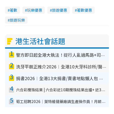
著數
玩樂優惠
旅遊優惠
著數優惠
旅遊玩樂
港生活社會話題
1
警方即日起全港大執法！捉行人亂過馬路+司機不專注駕駛！亂過馬路罰$2000
2
洗牙平靚正推介2026︱全港10大牙科診所/醫院懶人包 夜診至8點/鎮靜潔牙/醫療券適用
3
捐書2026︱全港13大捐書/賣書地點懶人包 二手課本最高$150＋舊書換免費咖啡/戲票
4
六合彩攪珠結果 | 六合彩近10期攪珠結果出爐+ 近30期最旺熱門中獎號碼
5
筍工招聘2026｜萊特維健藥廠請生產操作員！月薪高達$1.7萬 冷氣廠房/五天工作/保證雙糧