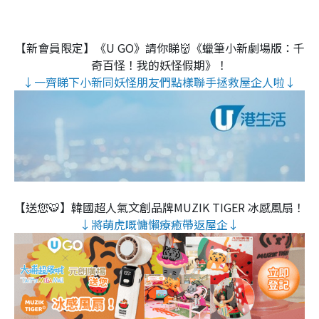
【新會員限定】《U GO》請你睇👹《蠟筆小新劇場版：千
奇百怪！我的妖怪假期》！
↓一齊睇下小新同妖怪朋友們點樣聯手拯救屋企人啦↓
【送您🐯】韓國超人氣文創品牌MUZIK TIGER 冰感風扇！
↓將萌虎嘅慵懶療癒帶返屋企↓