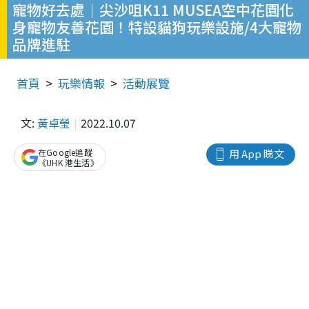
寵物好去處｜尖沙咀K11 MUSEA空中花園化
身寵物友善花園！特設貓狗玩樂設施/4大寵物
品牌進駐
首頁
玩樂情報
活動展覽
文:
黃卓瑩
2022.10.07
在Google追蹤
用 App 睇文
《UHK 港生活》