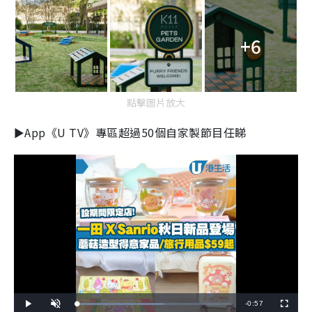
+6
點擊圖片放大
►App《U TV》專區超過50個自家製節目任睇
R
-
0:57
L
P
U
F