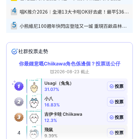
4
唱K推介2026︱全港13大卡啦OK好去處！最平$36起 日文K都有！(附地址+收費詳情)
5
小熊維尼100週年快閃店登陸又一城 重現百畝森林經典場景／獨家限定盲盒登場／專屬DIY香水