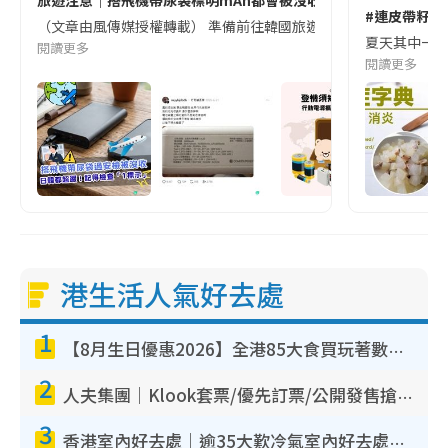
旅遊注意｜搭飛機帶尿袋標明mAh都會被沒收😱出發前切記檢查「1
#連皮帶籽都
（文章由風傳媒授權轉載） 準備前往韓國旅遊的民眾，近期要特別留
夏天其中一種時
閱讀更多
閱讀更多
港生活人氣好去處
1
【8月生日優惠2026】全港85大食買玩著數攻略 自助餐/火鍋放題同行免費＋誠品/DONKI送現金券
2
人夫集團｜Klook套票/優先訂票/公開發售搶飛攻略！附票價.購票連結.場地座位表
3
香港室內好去處｜逾35大歎冷氣室內好去處推介 室內活動免費避雨無懼落雨