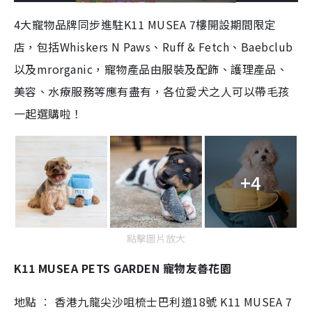
o
l
n
u
a
a
m
l
e
d
y
u
l
4大寵物品牌同步進駐K11 MUSEA 7樓開設期間限定
e
t
s
d
e
c
m
:
r
店，包括Whiskers N Paws、Ruff & Fetch、Baebclub
5
e
6
e
a
.
n
8
以及mrorganic，寵物產品由服裝及配飾、護理產品、
4
i
%
美容、水療服務等應有盡有，各位愛犬之人可以帶毛孩
n
一起選購啦！
i
n
g
+4
T
i
m
點擊圖片放大
e
K11 MUSEA PETS GARDEN 寵物友善花園
地點 ∶ 香港九龍尖沙咀梳士巴利道18號 K11 MUSEA 7