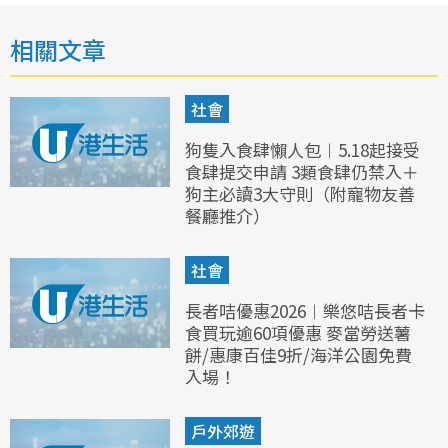
相關文章
社會
狗隻入食肆懶人包︱5.18起接受
食肆提交申請 3類食肆仍禁入＋
狗主必讀3大守則（附寵物友善
餐廳推介）
社會
長者咭優惠2026︱樂悠咭長者卡
食買玩逾60項優惠 麥當勞送薯
餅/惠康百佳9折/海洋公園免費
入場！
戶外郊遊