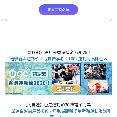
《U GO》請您去香港運動節2026！
體驗新興運動💦＋競技賽事💪＋100+運動用品攤位🔥
↓ 【免費送】香港運動節2026電子門票！↓
↓ 設過百運動用品攤位 / 可現場體驗多項新穎運動及觀賞
賽事🔥 ↓