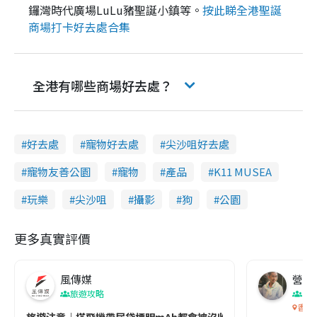
鑼灣時代廣場LuLu豬聖誕小鎮等。
按此睇全港聖誕
商場打卡好去處合集
全港有哪些商場好去處？
好去處
寵物好去處
尖沙咀好去處
寵物友善公園
寵物
產品
K11 MUSEA
玩樂
尖沙咀
攝影
狗
公園
更多真實評價
風傳媒
營養教
旅遊攻略
生
香港