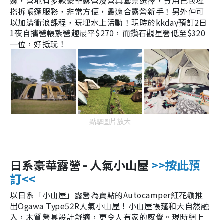
邊，
營地有多款豪華露營及營具套票選擇，費用已包埋
搭拆帳篷服務，非常方便，最適合露營新手！另外仲可
以
加購衝浪課程，玩埋水上活動！現時於kkday預訂2日
1夜自攜營帳紥營趣最平$270，而鑽石觀星營低至$320
一位，好抵玩
！
點擊圖片放大
日系豪華露營 - 人氣小山屋
>>按此預
訂<<
以日系「小山屋」
露營為賣點的Autocamper紅花嶺推
出Ogawa Type52R人氣小山屋！小山屋帳蓬和大自然融
入
，木質營具
設計舒適，更
令人有
家的感覺。現時網上