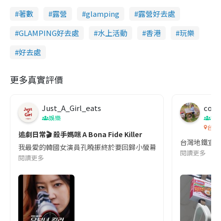
著數
露營
glamping
露營好去處
GLAMPING好去處
水上活動
香港
玩樂
好去處
更多真實評價
Just_A_Girl_eats
co c
娛樂
吹
台灣
追劇日常🎬 殺手媽咪 A Bona Fide Killer
台灣地鐵宣
我最愛的韓國女演員孔曉振終於要回歸小螢幕啦!這次的劇本改編自同名
閱讀更多
閱讀更多