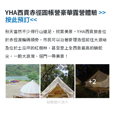
YHA西貢赤徑圓帳營豪華露營體驗
>>
按此預訂<<
秋天當然不少得行山
遠足，欣賞美景。
YHA西貢
旅舍位
於赤徑渡輪碼頭旁，市民
可
以
沿著麥理浩徑前往大浪坳
及位於土瓜坪的紅樹林
，甚至登上全西貢最高的蚺蛇
尖，一飽
大浪灣、塔門一帶美景！
+2
點擊圖片放大