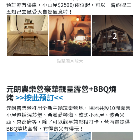
預訂亦有
優惠
，小山屋$2500/兩位起，可以
一
齊約埋三
五知己去感受
大自然氣息啦！
+2
點擊圖片放大
元朗農樂營豪華觀星露營+BBQ燒
烤
>>按此預訂<<
元朗農樂營推出
全新主題玩樂營地，場地共設10間露營
小屋包括溫莎堡、希臘愛琴海、歐式小木屋、波希米
亞、京都府等，除了可以觀星兼影相打卡，營內還提供
BBQ燒烤套餐，有得食又有得玩！