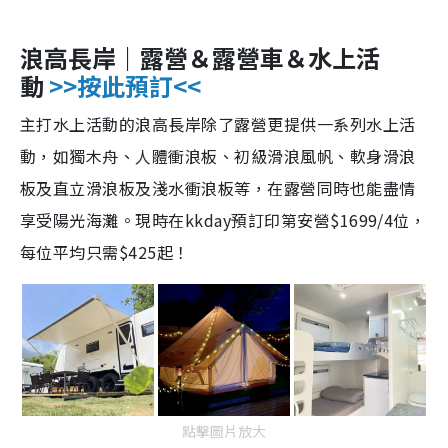
浪高長岸｜露營＆露營車＆水上活
動
>>按此預訂<<
主打水上活動的浪高長岸除了露營更提供一系列水上活
動，如獨木舟、人體衝浪板、初級滑浪風帆、軟身滑浪
板及直立滑浪板及淺水衝浪板等，
在
露
營同時也能盡情
享受陽光海灘。
現時在kkday預訂印第安營$1699/4位，
每位平均只需$425起！
點擊圖片放大