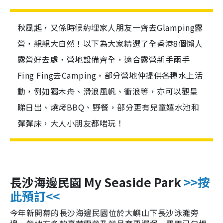
秋風起，又係時候約埋家人朋友一齊去Glamping露
營，親親大自然！以下為大家精選了全香港8個懶人
露營好去處，營地設備齊全，適合露營新手兩手
Fing Fing去Camping，部分營地仲提供各種水上活
動，例如獨木舟、滑浪風帆、衝浪等，亦可以觀星
睇日出、燒烤BBQ、野餐，部分更有兒童嬉水池和
彈彈床，大人小朋友都啱玩！
長沙海邊民園 My Seaside Park
>>按
此預訂<<
今年新開幕的長沙海邊民園位於大嶼山下長沙泳灘旁