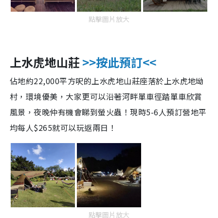
點擊圖片放大
上水虎地山莊
>>按此預訂<<
佔地
約22,000平方呎的上水虎地山莊座落於上水虎地坳
村，環境優美，大家更可以沿著河畔單車徑踏單車欣賞
風景，夜晚仲有機會睇到螢火蟲！現時5-6人預訂營地平
均每人$265就可以玩返兩日！
點擊圖片放大