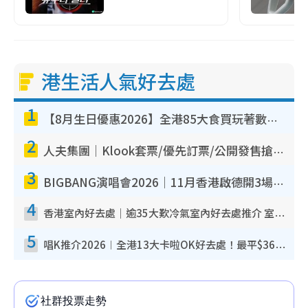
港生活人氣好去處
1
【8月生日優惠2026】全港85大食買玩著數攻略 自助餐/火鍋放題同行免費＋誠品/DONKI送現金券
2
人夫集團｜Klook套票/優先訂票/公開發售搶飛攻略！附票價.購票連結.場地座位表
3
BIGBANG演唱會2026｜11月香港啟德開3場！實名制VIP申請、優先購票攻略
4
香港室內好去處｜逾35大歎冷氣室內好去處推介 室內活動免費避雨無懼落雨
5
唱K推介2026︱全港13大卡啦OK好去處！最平$36起 日文K都有！(附地址+收費詳情)