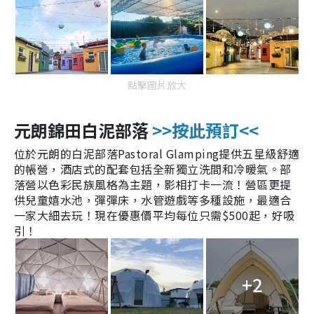
點擊圖片放大
元朗錦田白泥部落
>>按此預訂<<
位於元朗的白泥部落Pastoral Glamping
提供五星級舒適
的帳營，
酒店式的配套包括全新獨立洗間和冷暖氣。
部
落營以色彩民族風格為主題，影相打卡一流！
營區更提
供
兒童嬉水池，彈彈床，水管遊戲等多種設施，最適合
一家大細去玩！現在優惠價平均每位只需$500起，好吸
引！
+2