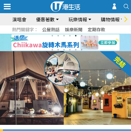
演唱會
優惠著數
玩樂情報
購物情報
熱門關鍵字：
公屋熱話
娛樂新聞
定期存款