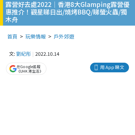
露營好去處2022｜香港8大Glamping露營優
惠推介！觀星睇日出/燒烤BBQ/睇螢火蟲/獨
木舟
首頁
玩樂情報
戶外郊遊
文:
劉紀彤
2022.10.14
在Google追蹤
用 App 睇文
《UHK 港生活》