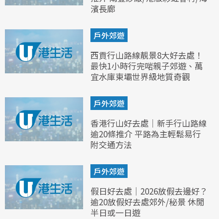
濱長廊
戶外郊遊
西貢行山路線靚景8大好去處！
最快1小時行完啱親子郊遊、萬
宜水庫東壩世界級地質奇觀
戶外郊遊
香港行山好去處｜新手行山路線
逾20條推介 平路為主輕鬆易行
附交通方法
戶外郊遊
假日好去處｜2026放假去邊好？
逾20放假好去處郊外/秘景 休閒
半日或一日遊