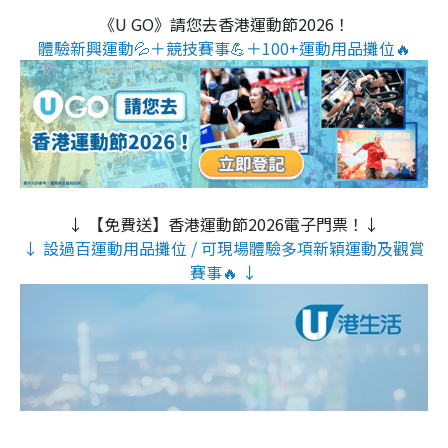
《U GO》請您去香港運動節2026！
體驗新興運動💦＋競技賽事💪＋100+運動用品攤位🔥
↓ 【免費送】香港運動節2026電子門票！↓
↓ 設過百運動用品攤位 / 可現場體驗多項新穎運動及觀賞
賽事🔥 ↓