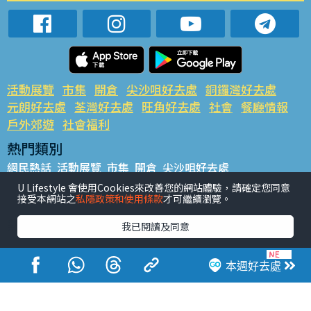
活動展覽
市集
開倉
尖沙咀好去處
銅鑼灣好去處
元朗好去處
荃灣好去處
旺角好去處
社會
餐廳情報
戶外郊遊
社會福利
熱門類別
網民熱話
活動展覽
市集
開倉
尖沙咀好去處
銅鑼灣好去處
元朗好去處
荃灣好去處
旺角好去處
社會
U Lifestyle 會使用Cookies來改善您的網站體驗，請確定您同意
接受本網站之
私隱政策和使用條款
才可繼續瀏覽。
餐廳情報
戶外郊遊
熱門標籤
我已閱讀及同意
#UGO搵好去處
#人氣活動推介
#美食社群熱話
#親子玩樂好去處
#ULifestyle應用程式
#限時搶
本週好去處
#UJetso禮物放送
#ULifestyle商戶中心
#著數
#網絡熱話
香港經濟日報版權所有©2026