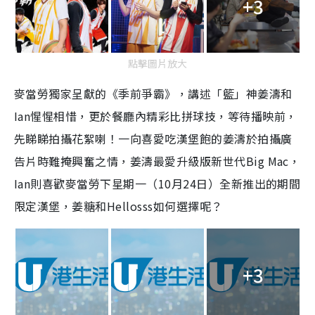
+3
點擊圖片放大
麥當勞獨家呈獻的《季前爭霸》，講述「籃」神姜濤和
Ian惺惺相惜，更於餐廳內精彩比拼球技，等待播映前，
先睇睇拍攝花絮喇！一向喜愛吃漢堡飽的姜濤於拍攝廣
告片時難掩興奮之情，姜濤最愛升級版新世代Big Mac，
Ian則喜歡麥當勞下星期一（10月24日）全新推出的期間
限定漢堡，姜糖和Hellosss如何選擇呢？
+3