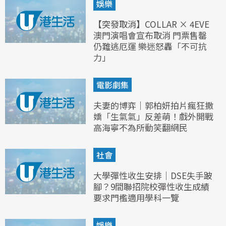
娛樂
【突發取消】COLLAR × 4EVE
澳門演唱會宣布取消 門票售罄
仍難逃厄運 樂迷怒轟「不可抗
力」
電影劇集
夫妻的博弈｜郭柏妍拍片瘋狂撒
嬌「生氣氣」反差萌！戲外開戰
高海寧不為所動笑翻網民
社會
大學彈性收生安排｜DSE失手跛
腳？9間聯招院校彈性收生成績
要求門檻適用學科一覽
娛樂