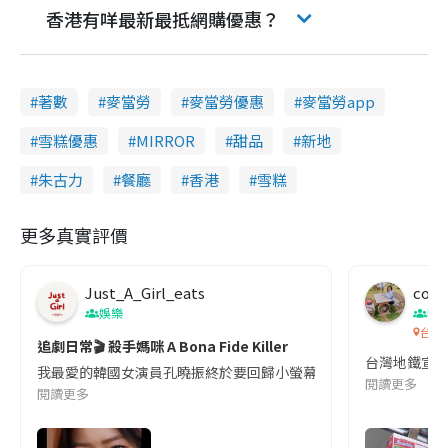
香港有咩最新最抵網購優惠？
著數
麥當勞
麥當勞優惠
麥當勞app
雪糕優惠
MIRROR
甜品
新地
朱古力
餐廳
香港
雪糕
更多真實評價
Just_A_Girl_eats
co c
娛樂
吹
台灣
追劇日常🎬 殺手媽咪 A Bona Fide Killer
台灣地鐵宣
我最愛的韓國女演員孔曉振終於要回歸小螢幕啦!這次的劇本改編自同名
閱讀更多
閱讀更多