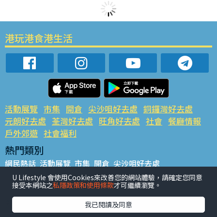
港玩港食港生活
活動展覽
市集
開倉
尖沙咀好去處
銅鑼灣好去處
元朗好去處
荃灣好去處
旺角好去處
社會
餐廳情報
戶外郊遊
社會福利
熱門類別
網民熱話
活動展覽
市集
開倉
尖沙咀好去處
銅鑼灣好去處
元朗好去處
荃灣好去處
旺角好去處
社會
U Lifestyle 會使用Cookies來改善您的網站體驗，請確定您同意
接受本網站之
私隱政策和使用條款
才可繼續瀏覽。
餐廳情報
戶外郊遊
熱門標籤
我已閱讀及同意
#UGO搵好去處
#人氣活動推介
#美食社群熱話