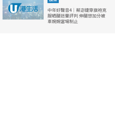
中年好聲音4｜蔡宓婕穿旗袍克
服晒腿迷暈評判 伸腿想加分被
車婉婉當場制止