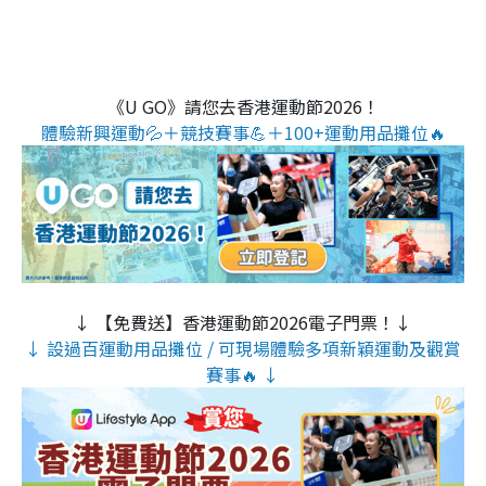
《U GO》請您去香港運動節2026！
體驗新興運動💦＋競技賽事💪＋100+運動用品攤位🔥
↓ 【免費送】香港運動節2026電子門票！↓
↓ 設過百運動用品攤位 / 可現場體驗多項新穎運動及觀賞
賽事🔥 ↓