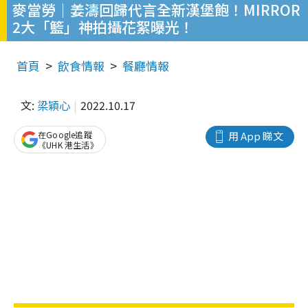
麥當勞｜姜濤回歸代言全新漢堡飽！MIRROR
2大「籃」神拍攝花絮曝光！
首頁
飲食情報
餐廳情報
文:
梁穎心
2022.10.17
在Google追蹤
用 App 睇文
《UHK 港生活》