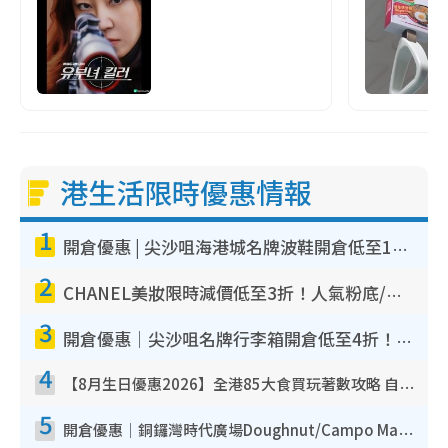
港生活限時優惠情報
1
開倉優惠 | 尖沙咀海港城名牌波鞋開倉低至1折！On鞋$899起／Joy&Peace鞋履$98起
2
CHANEL美妝限時減價低至3折！人氣粉底/唇膏/精華液低至$275！COCO香水都有平
3
開倉優惠｜尖沙咀名牌行李箱開倉低至4折！一連5日 American Tourister/ace./Hallmark $200起！
4
【8月生日優惠2026】全港85大食買玩著數攻略 自助餐/火鍋放題同行免費＋誠品/DONKI送現金券
5
開倉優惠｜銅鑼灣時代廣場Doughnut/Campo Marzio開倉低至1折！背囊、書包、手袋劈價$200起