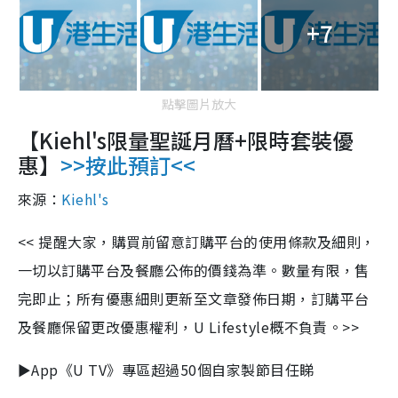
+7
點擊圖片放大
【
Kiehl's
限量聖誕月曆
+
限時套裝優
惠】
>>按此預訂<<
來源：
Kiehl's
<<
提醒大家，購買前留意訂購平台的使用條款及細則，
一切以訂購平台及餐廳公佈的價錢為準。數量有限，售
完即止；所有優惠細則更新至文章發佈日期，訂購平台
及餐廳保留更改優惠權利，
U Lifestyle
概不負責。
>>
►App《U TV》專區超過50個自家製節目任睇