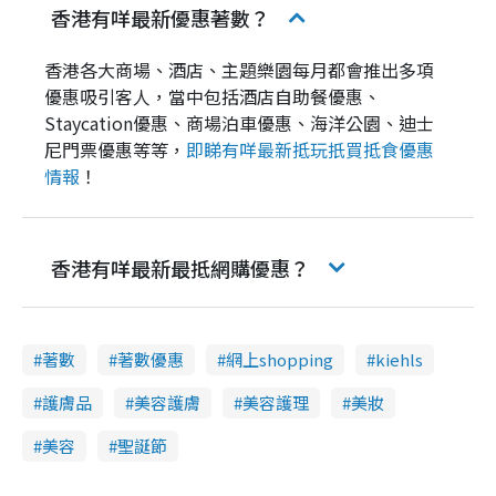
g
香港有咩最新優惠著數？
T
香港各大商場、酒店、主題樂園每月都會推出多項
i
優惠吸引客人，當中包括酒店自助餐優惠、
m
Staycation優惠、商場泊車優惠、海洋公園、迪士
e
尼門票優惠等等，
即睇有咩最新抵玩扺買抵食優惠
情報
！
香港有咩最新最抵網購優惠？
著數
著數優惠
網上shopping
kiehls
護膚品
美容護膚
美容護理
美妝
美容
聖誕節