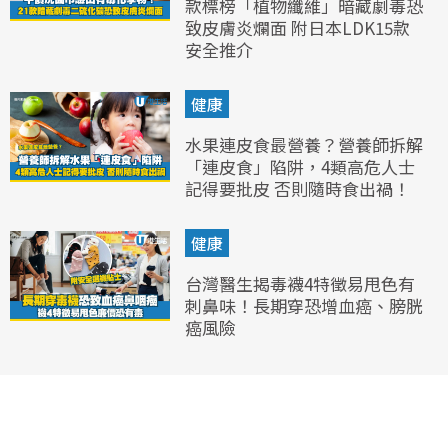
款標榜「植物纖維」暗藏劇毒恐
致皮膚炎爛面 附日本LDK15款
安全推介
健康
水果連皮食最營養？營養師拆解
「連皮食」陷阱，4類高危人士
記得要批皮 否則隨時食出禍！
健康
台灣醫生揭毒襪4特徵易甩色有
刺鼻味！長期穿恐增血癌、膀胱
癌風險