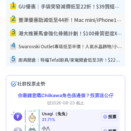
1
GU優惠｜手袋突發減價低至22折！$39買經典波士頓包/餃子袋！飾物同步減價$29起！
2
豐澤優惠勁減低至44折！Mac mini/iPhone17Pro大減價！廚房家電$220起
3
港大推賽馬會強化骨骼計劃！$100骨質密度X光檢查 完成免費運動訓練送超市禮券！附參加資格
4
Swarovski Outlet專區低至半價！人氣水晶飾物/小擺設$138起！迪士尼款/水晶高跟鞋都有平
5
廚具開倉｜特福Tefal廚具/家電開倉低至3折！$220起買平底鍋/炒鑊/湯煲！電飯煲/吸塵機/燙斗$418起