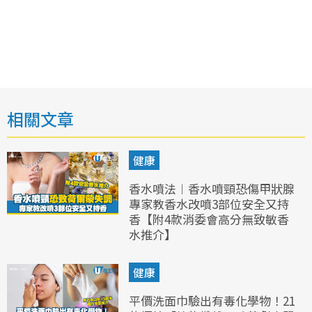
相關文章
健康
香水噴法︱香水噴頸恐傷甲狀腺
專家教香水改噴3部位安全又持
香【附4款消委會高分無致敏香
水推介】
健康
平價洗面巾驗出有毒化學物！21