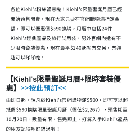
各位Kiehl's粉絲留意啦！Kiehl's限量聖誕月曆已經
開始預售開賣，現在大家只要在官網購物滿指定金
額，即可以優惠價$590換購，月曆中包括24件
Kiehl's經典產品及旅行試用裝，另外官網內還有不
少限時套裝優惠，現在最平$140起就有交易，有興
趣可以睇睇啦！
【Kiehl's限量聖誕月曆+限時套裝優
>>按此預訂<<
惠】
由即日起，現凡於
Kiehl's
官網購物滿
$500
，即可享以超
抵價
$590
換購限量聖誕月曆（價值
$2,267
），預售期至
10
月
20
日，數量有限，售完即止，打算入手
Kiehl's
產品
的朋友記得唔好錯過啦！