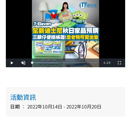
R
-
1:20
L
P
U
F
o
l
n
u
a
a
m
l
e
d
y
u
l
e
t
s
d
e
c
m
:
r
4
e
0
e
a
.
n
5
活動資訊
0
i
%
日期
2022年10月14日 - 2022年10月20日
n
i
n