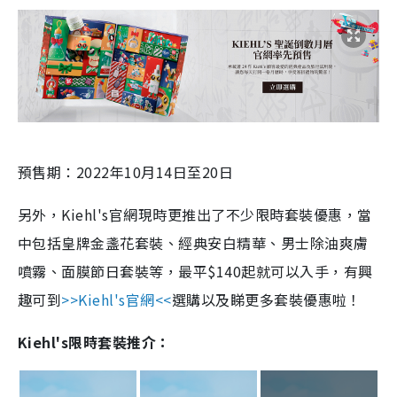
預售期：
2022
年
10
月
14
日至
20
日
另外，
Kiehl's
官網現時更推出了不少限時套裝優惠，當
中包括皇牌金盞花套裝、經典安白精華、男士除油爽膚
噴霧、面膜節日套裝等，最平
$140
起就可以入手，有興
趣可到
>>Kiehl's
官網
<<
選購以及睇更多套裝優惠啦！
Kiehl's限時套裝推介：