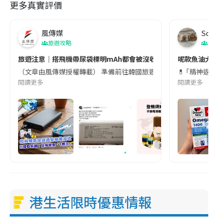
更多真實評價
風傳媒
Soul
旅遊攻略
生
旅遊注意｜搭飛機帶尿袋標明mAh都會被沒收😱出發前切記檢查「1
呢款魚油大家
（文章由風傳媒授權轉載） 準備前往韓國旅遊的民眾，近期要特別留
💊 ｢精神返
閱讀更多
閱讀更多
港生活限時優惠情報