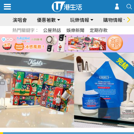
演唱會
優惠著數
玩樂情報
購物情報
熱門關鍵字：
公屋熱話
娛樂新聞
定期存款