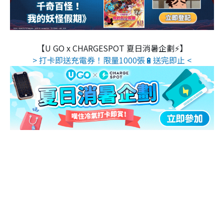
【U GO x CHARGESPOT 夏日消暑企劃⚡】
> 打卡即送充電券！限量1000張🔋送完即止 <