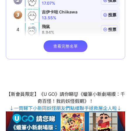
【新會員限定】《U GO》請你睇👹《蠟筆小新劇場版：千
奇百怪！我的妖怪假期》！
↓一齊睇下小新同妖怪朋友們點樣聯手拯救屋企人啦↓