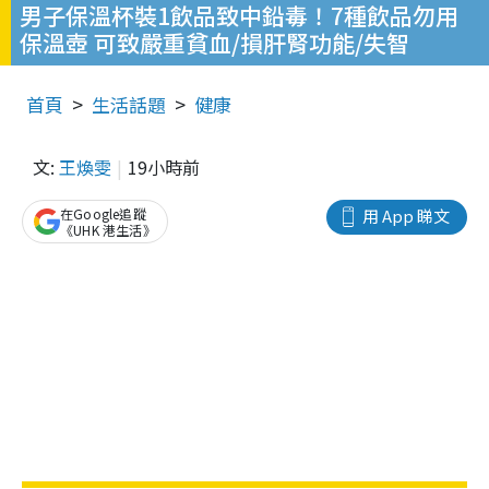
男子保溫杯裝1飲品致中鉛毒！7種飲品勿用
保溫壺 可致嚴重貧血/損肝腎功能/失智
首頁
生活話題
健康
文:
王煥雯
19小時前
在Google追蹤
用 App 睇文
《UHK 港生活》