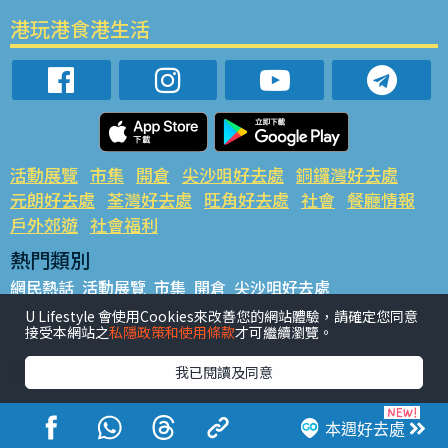
港玩港食港生活
活動展覽
市集
開倉
尖沙咀好去處
銅鑼灣好去處
元朗好去處
荃灣好去處
旺角好去處
社會
餐廳情報
戶外郊遊
社會福利
熱門類別
網民熱話
活動展覽
市集
開倉
尖沙咀好去處
銅鑼灣好去處
元朗好去處
荃灣好去處
旺角好去處
社會
U Lifestyle 會使用Cookies來改善您的網站體驗，請確定您同意
接受本網站之
私隱政策和使用條款
才可繼續瀏覽。
餐廳情報
戶外郊遊
熱門標籤
我已閱讀及同意
#UGO搵好去處
#人氣活動推介
#美食社群熱話
#親子玩樂好去處
#ULifestyle應用程式
#限時搶
本週好去處
#UJetso禮物放送
#ULifestyle商戶中心
#著數
#網絡熱話