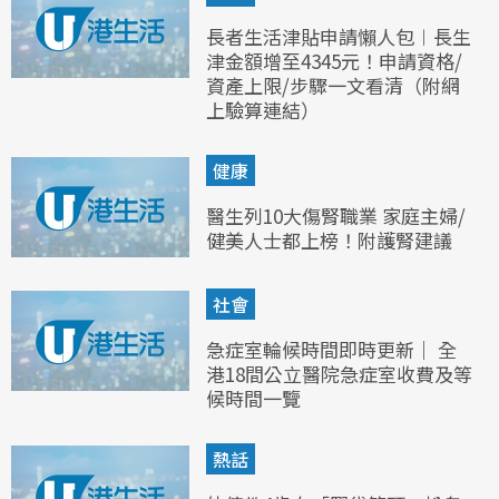
長者生活津貼申請懶人包︱長生
津金額增至4345元！申請資格/
資產上限/步驟一文看清（附網
上驗算連結）
健康
醫生列10大傷腎職業 家庭主婦/
健美人士都上榜！附護腎建議
社會
急症室輪候時間即時更新｜ 全
港18間公立醫院急症室收費及等
候時間一覽
熱話