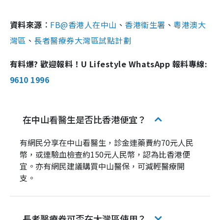
資料來源︰
FB@香港人在中山
、
香港衞生署
、
粵港澳大
灣區
、
長者醫療券大灣區試點計劃
有料爆? 歡迎報料！U Lifestyle WhatsApp 報料專線:
9610 1996
在中山看醫生是否比香港便宜？
有網民分享在中山看醫生，診金連藥費約70元人民
幣，或連驗血檢查約150元人民幣，認為比香港便
宜。亦有網民建議購買中山醫保，可減輕醫療開
支。
長者醫療券可否在大灣區使用？