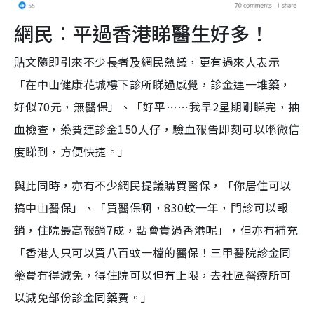
網民︰平過香港睇醫生好多！
貼文隨即引來不少長者及網民熱議，更有過來人表示
「在中山健康花城樓下診所睇過感覺，診金連一堆藥，
好似70元，無醫保」、「好平……我早2星期剛睇完，抽
血檢查，藥費連診金150人仔，驗血報告即刻可以喺微信
度睇到，方便快捷。」
與此同時，亦有不少網民提議購買醫保，「你居住可以
搞中山醫保」、「買醫保啊，830蚊一年，門診可以報
銷，住院最高報銷7成，點會貴過香港呢」，但亦有補充
「香港人只可以買八百蚊一檔的醫保！三甲醫院診金同
藥費冇得減免，得住院可以但有上限，去社區醫療所可
以減免部份診金同藥費。」