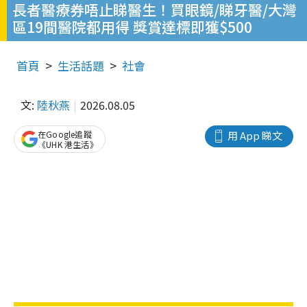
長者醫療券唔止睇醫生！買眼鏡/睇牙醫/大灣
區19間醫院都用得 獎賞達標即獲$500
首頁
生活話題
社會
文:
陸秋燕
2026.08.05
在Google追蹤
用 App 睇文
《UHK 港生活》