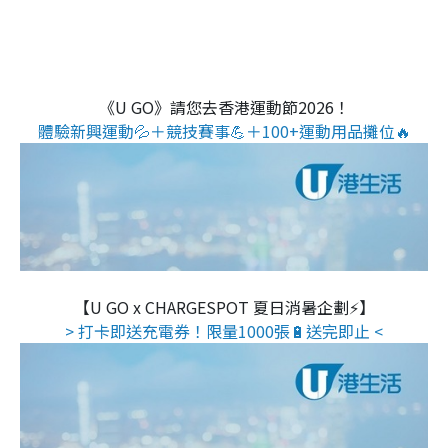
《U GO》請您去香港運動節2026！
體驗新興運動💦＋競技賽事💪＋100+運動用品攤位🔥
【U GO x CHARGESPOT 夏日消暑企劃⚡】
> 打卡即送充電券！限量1000張🔋送完即止 <