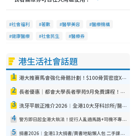
社會福利
著數
醫學美容
醫療機構
健康醫療
社會民生
醫療券
港生活社會話題
1
港大推賽馬會強化骨骼計劃！$100骨質密度X光檢查 完成免費運動訓練送超市禮券！附參加資格
2
長者優惠｜都會大學長者學苑9月免費課程！多媒體/微電影創作/網絡安全 附報名方法教學
3
洗牙平靚正推介2026︱全港10大牙科診所/醫院懶人包 夜診至8點/鎮靜潔牙/醫療券適用
4
警方即日起全港大執法！捉行人亂過馬路+司機不專注駕駛！亂過馬路罰$2000
5
捐書2026︱全港13大捐書/賣書地點懶人包 二手課本最高$150＋舊書換免費咖啡/戲票