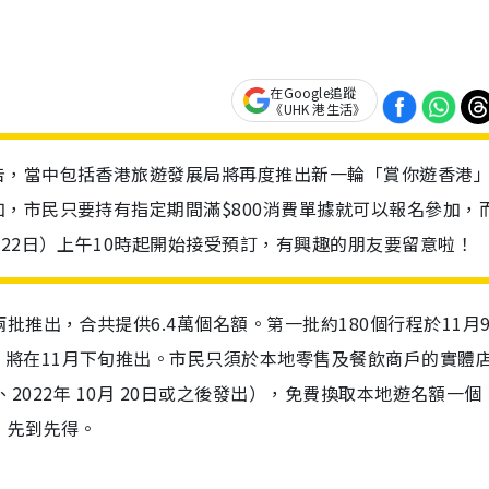
在Google追蹤
《UHK 港生活》
告，當中包括香港旅遊發展局將再度推出新一輪「賞你遊香港
，市民只要持有指定期間滿$800消費單據就可以報名參加，
22日）上午10時起開始接受預訂，有興趣的朋友要留意啦！
兩批推出，合共提供
6.4
萬個名額。第一批約
180
個行程於
11
月
，將在
11
月下旬推出。市民只須於本地零售及餐飲商戶的實體
、
2022
年
10
月
20
日或之後發出），免費換取本地遊名額一個
，先到先得。