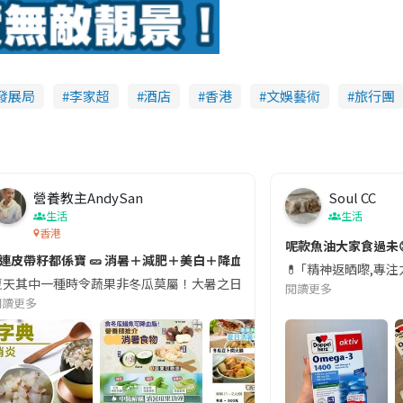
發展局
李家超
酒店
香港
文娛藝術
旅行團
營養教主AndySan
Soul CC
生活
生活
香港
切記檢查「1標示」🚨
呢款魚油大家食過未
#連皮帶籽都係寶 🥒 消暑＋減肥＋美白＋降血脂
近期要特別留意隨身行李中的行動電源。一名旅客日前在機場安檢時，明明攜
💊 ｢精神返晒嚟,專
天其中一種時令蔬果非冬瓜莫屬！大暑之日，點都要飲碗冬瓜湯消暑解渴！除了解暑，冬瓜仲有
閱讀更多
閱讀更多