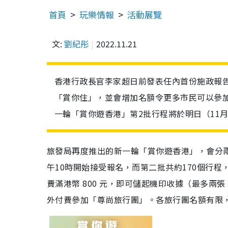
首頁
玩樂情報
活動展覽
文:
劉紀彤
2022.11.21
香港行政長官李家超日前發表任內首份施政報
「賞你住」，並會增加名額令更多市民可以參加
一輪「賞你遊香港」第2批行程將於明日（11月
旅發局再度推出的新一輪「賞你遊香港」，會分
午
10
時開始接受報名，而第二批共約
170
個行程
費滿港幣
800
元，即可儲起機印收據（最多兩張
外付費參加「尊尚旅行團」。各旅行團名額有限