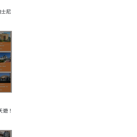
迪士尼
天遊！