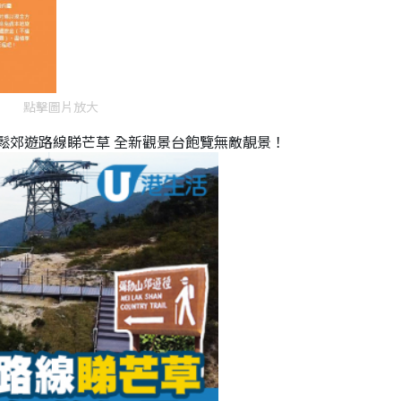
點擊圖片放大
鬆郊遊路線睇芒草 全新觀景台飽覽無敵靚景！