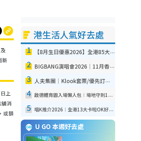
港生活人氣好去處
1
」及
【8月生日優惠2026】全港85大食買玩著數攻略 自助餐/火鍋放題同行免費＋誠品/DONKI送現金券
而新
2
BIGBANG演唱會2026｜11月香港啟德開3場！實名制VIP申請、優先購票攻略
3
人夫集團｜Klook套票/優先訂票/公開發售搶飛攻略！附票價.購票連結.場地座位表
4
9
日上
啟德體育園入場懶人包︱場地守則12違禁品不可進場准帶細水樽但全場禁樽蓋！應援牌有限制！
店舖消
5
唱K推介2026︱全港13大卡啦OK好去處！最平$36起 日文K都有！(附地址+收費詳情)
，或額
U GO 本週好去處