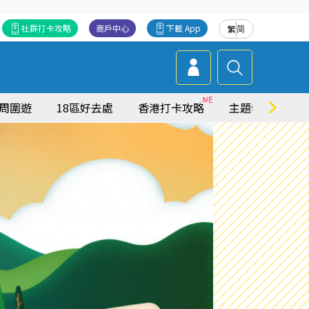
社群打卡攻略
商戶中心
下載 App
繁
简
周圍遊
18區好去處
香港打卡攻略
主題特集