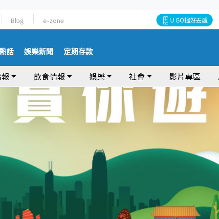
Blog
e-zone
U GO搵好去處
熱話
娛樂新聞
定期存款
情報
飲食情報
娛樂
社會
影片專區