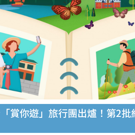
「賞你遊」旅行團出爐！第2批約