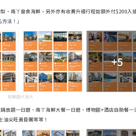
啤梨、南丫島食海鮮，另外亦有收費升級行程如額外付
$200
入
名方法！」
+5
點擊圖片放大
火鍋放題一日遊、南丫海鮮大餐一日遊、博物館+酒店自助餐一
巴士油尖旺黃昏團等等！