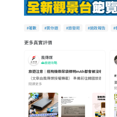
a
y
V
著數
賞你遊
旅發局
施政報告
i
更多真實評價
d
風傳媒
e
旅遊攻略
o
旅遊注意｜搭飛機帶尿袋標明mAh都會被沒收😱出發前
（文章由風傳媒授權轉載） 準備前往韓國旅遊的民眾，
夏
閱讀更多