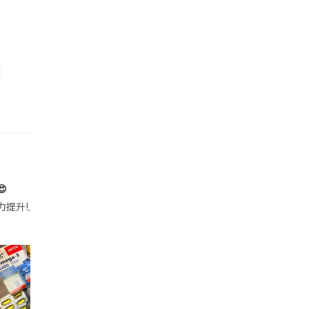

帶的行動電源機身已標示「10000mAh」，卻仍被要求當場丟棄，讓他
注力提升!｣ 長時間對住電腦､剪片寫稿,成日覺得眼睛乾澀､腦袋好似｢斷線｣｡試咗
好多鮮為人知嘅好處：減肥、消水腫、降血脂、美白養顏👇 冬瓜5大功效✨ 1️⃣ 利尿