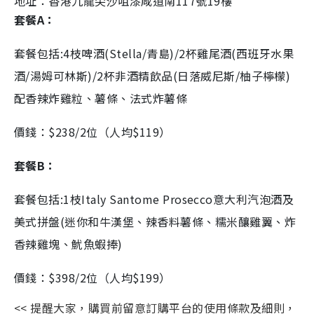
地址：
香港九龍尖沙咀漆咸道南117號19樓
套餐A：
套餐包括:4枝啤酒(Stella/青島)/2杯雞尾酒(西班牙水果
酒/湯姆可林斯)/2杯非酒精飲品(日落威尼斯/柚子檸檬)
配香辣炸雞粒、薯條、法式炸薯條
價錢：$238/2位（人均$119）
套餐B：
套餐包括:1枝Italy Santome Prosecco意大利汽泡酒及
美式拼盤(迷你和牛漢堡、辣香料薯條、糯米釀雞翼、炸
香辣雞塊、魷魚蝦捧)
價錢：$398/2位（人均$199）
<< 提醒大家，購買前留意訂購平台的使用條款及細則，