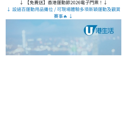
↓ 【免費送】香港運動節2026電子門票！↓
↓ 設過百運動用品攤位 / 可現場體驗多項新穎運動及觀賞
賽事🔥 ↓