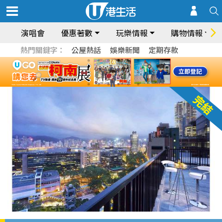
演唱會
優惠著數
玩樂情報
購物情報
熱門關鍵字：
公屋熱話
娛樂新聞
定期存款