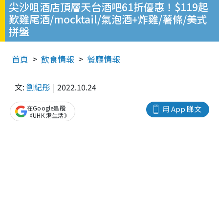
尖沙咀酒店頂層天台酒吧61折優惠！$119起
歎雞尾酒/mocktail/氣泡酒+炸雞/薯條/美式
拼盤
首頁
飲食情報
餐廳情報
文:
劉紀彤
2022.10.24
在Google追蹤
用 App 睇文
《UHK 港生活》