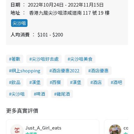
a
.
日期
2022年10月24日 - 2022年11月15日
n
0
4
i
地址
香港九龍尖沙咀漆咸道南 117 號 19 樓
%
n
尖沙咀
i
人均消費
$101 - $200
n
g
T
著數
尖沙咀好去處
尖沙咀美食
i
網上shopping
酒店優惠2022
酒店優惠
m
飲品
漢堡
西餐
漢堡
酒店
酒吧
e
尖沙咀
啤酒
雞尾酒
更多真實評價
Just_A_Girl_eats
co c
娛樂
吹