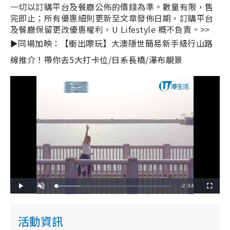
一切以訂購平台及餐廳公佈的價錢為準。數量有限，售
完即止；所有優惠細則更新至文章發佈日期，訂購平台
及餐廳保留更改優惠權利，U Lifestyle 概不負責。>>
►同場加映：【衝出嚟玩】大澳隱世簡易新手級行山路
線推介！帶你去5大打卡位/日系長橋/瀑布靚景
R
-
2:34
L
P
U
F
o
l
n
u
a
a
m
l
e
d
y
u
l
e
t
s
d
e
c
活動資訊
m
:
r
2
e
1
e