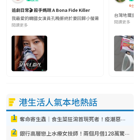
台灣
追劇日常🎬 殺手媽咪 A Bona Fide Killer
台灣地鐵宣
我最愛的韓國女演員孔曉振終於要回歸小螢幕啦!這次的劇本改編自同名
閱讀更多
閱讀更多
港生活人氣本地熱話
1
奪命寄生蟲｜食生菜狂瀉首現死者！疫潮惡化錄1.8萬宗病例 揭洗菜3大謬誤
2
銀行高層戀上水療女技師！兩個月借128萬驚覺「沉船」沉落火海 揭背後疑似邪教操控賣淫