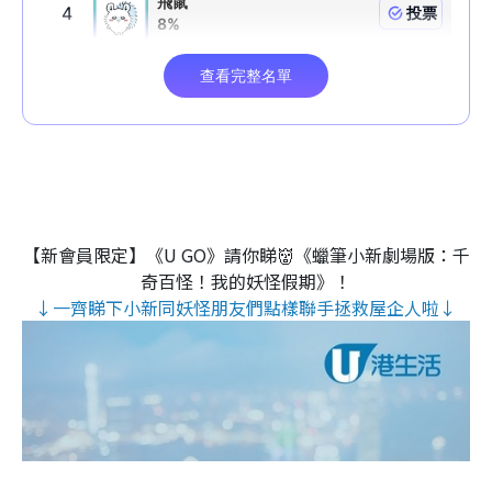
【新會員限定】《U GO》請你睇👹《蠟筆小新劇場版：千
奇百怪！我的妖怪假期》！
↓一齊睇下小新同妖怪朋友們點樣聯手拯救屋企人啦↓