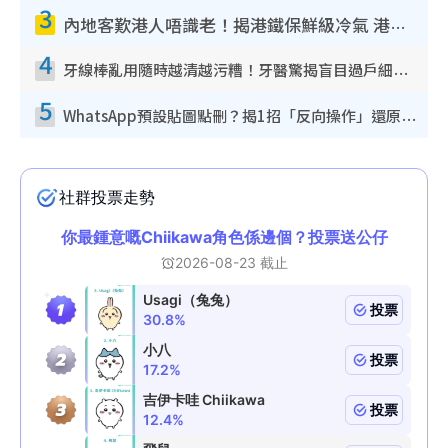
3
內地客歎港人唔識老！揭港鐵保鮮級冷氣 港人求放過：咪投訴
4
牙線棒亂用隨時越清越污糟！牙醫驚揭盲目過戶細菌恐致蛀牙：呢種先係日常真保養
5
WhatsApp預設貼圖點刪？揭1招「反向操作」還原簡潔介面 附3步實測教學