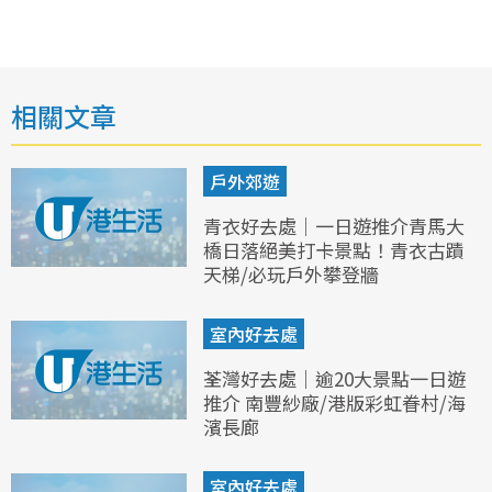
相關文章
戶外郊遊
青衣好去處｜一日遊推介青馬大
橋日落絕美打卡景點！青衣古蹟
天梯/必玩戶外攀登牆
室內好去處
荃灣好去處｜逾20大景點一日遊
推介 南豐紗廠/港版彩虹眷村/海
濱長廊
室內好去處