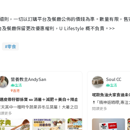
及細則，一切以訂購平台及餐廳公佈的價錢為準。數量有限，售
保留更改優惠權利，U Lifestyle 概不負責。>>
零食
營養教主AndySan
Soul CC
生活
生活
香港
切記檢查「1標示」🚨
呢款魚油大家食過未
#連皮帶籽都係寶 🥒 消暑＋減肥＋美白＋降血脂
近期要特別留意隨身行李中的行動電源。一名旅客日前在機場安檢時，明明攜
💊 ｢精神返晒嚟,專
天其中一種時令蔬果非冬瓜莫屬！大暑之日，點都要飲碗冬瓜湯消暑解渴！除了解暑，冬瓜仲有
閱讀更多
閱讀更多