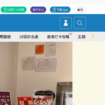
社群打卡攻略
商戶中心
下載 App
繁
简
周圍遊
18區好去處
香港打卡攻略
主題特集