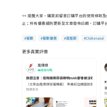
<< 提醒大家，購買前留意訂購平台的使用條款
止；所有優惠細則更新至文章發佈日期，訂購平台及餐廳
著數
著數優惠
萬聖節
Châteraisé
更多真實評價
風傳媒
旅遊攻略
旅遊注意｜搭飛機帶尿袋標明mAh都會被沒收😱出發前
（文章由風傳媒授權轉載） 準備前往韓國旅遊的民眾，
夏
閱讀更多