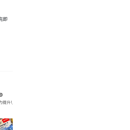
完即

帶的行動電源機身已標示「10000mAh」，卻仍被要求當場丟棄，讓他
注力提升!｣ 長時間對住電腦､剪片寫稿,成日覺得眼睛乾澀､腦袋好似｢斷線｣｡試咗
好多鮮為人知嘅好處：減肥、消水腫、降血脂、美白養顏👇 冬瓜5大功效✨ 1️⃣ 利尿