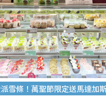
三日免費派雪條！萬聖節限定送馬達