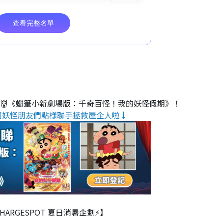
睇👹《蠟筆小新劇場版：千奇百怪！我的妖怪假期》！
同妖怪朋友們點樣聯手拯救屋企人啦↓
 CHARGESPOT 夏日消暑企劃⚡】