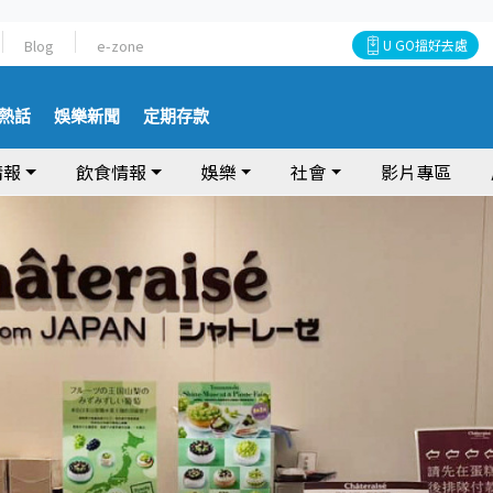
Blog
e-zone
U GO搵好去處
熱話
娛樂新聞
定期存款
情報
飲食情報
娛樂
社會
影片專區