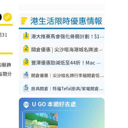
港生活限時優惠情報
1
31
港大推賽馬會強化骨骼計劃！$100骨質密度X光檢查 完成免費運動訓練送超市禮券！附參加資格
2
開倉優惠 | 尖沙咀海港城名牌波鞋開倉低至1折！On鞋$899起／Joy&Peace鞋履$98起
3
豐澤優惠勁減低至44折！Mac mini/iPhone17Pro大減價！廚房家電$220起
的服飾
4
！每間分
開倉優惠｜尖沙咀名牌行李箱開倉低至4折！一連5日 American Tourister/ace./Hallmark $200起！
5
廚具開倉｜特福Tefal廚具/家電開倉低至3折！$220起買平底鍋/炒鑊/湯煲！電飯煲/吸塵機/燙斗$418起
U GO 本週好去處