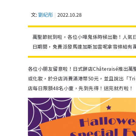
文:
劉紀彤
2022.10.28
萬聖節就到啦，各位小嘩鬼係時候出動！人氣日式餅
日期間，免費派發馬達加斯加雲呢拿雪條給有
各位小朋友留意啦！日式餅店Châteraisé推出
或化妝，
於
分店消費滿港幣50元，並且說出「Tri
店每日限額48名小童，先到先得！送完就冇啦！