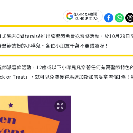
在Google追蹤
《UHK 港生活》
店Châteraisé推出萬聖節免費送雪條活動，於10月29日至
萬聖節裝扮的小嘩鬼。各位小朋友千萬不要錯過呀！
萬聖節派雪條活動，1
2歲或以下小嘩鬼凡穿著任何有萬聖節特色
ck or Treat」，就可以免費獲得馬達加斯加雲呢拿雪條1條