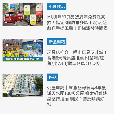
小食飲品
MUJI無印良品25周年免費派茶
飲！指定3個周末多區出沒 玩遊
戲送手提風扇！即睇派發時間表
新品開箱
玩具店推介｜唔止玩具反斗城！
香港8大玩具店推薦 附荃灣/旺
角/尖沙咀/觀塘各區分店地址
熱話
公屋申請｜60歲岳母苦等4年獲
派天水圍130呎公屋 嫌太細難轉
身堅持拒絕 網民︰套房嚟講好
抵