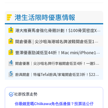
港生活限時優惠情報
1
港大推賽馬會強化骨骼計劃！$100骨質密度X光檢查 完成免費運動訓練送超市禮券！附參加資格
2
開倉優惠 | 尖沙咀海港城名牌波鞋開倉低至1折！On鞋$899起／Joy&Peace鞋履$98起
3
豐澤優惠勁減低至44折！Mac mini/iPhone17Pro大減價！廚房家電$220起
4
開倉優惠｜尖沙咀名牌行李箱開倉低至4折！一連5日 American Tourister/ace./Hallmark $200起！
5
廚具開倉｜特福Tefal廚具/家電開倉低至3折！$220起買平底鍋/炒鑊/湯煲！電飯煲/吸塵機/燙斗$418起