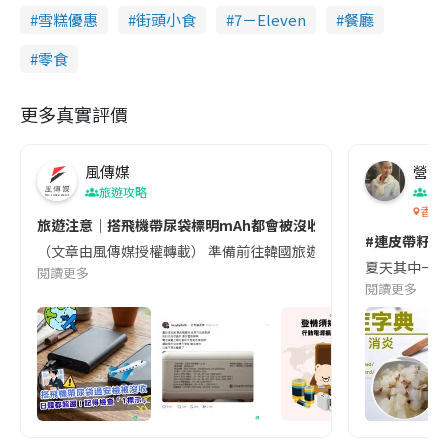
雪糕優惠
街頭小食
7－Eleven
餐廳
零食
更多真實評價
風傳媒
營養教
旅遊攻略
生
香港
旅遊注意｜搭飛機帶尿袋標明mAh都會被沒收😱出發前切記檢查「1
#連皮帶籽都
（文章由風傳媒授權轉載） 準備前往韓國旅遊的民眾，近期要特別留
夏天其中一種時
閱讀更多
閱讀更多