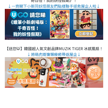
奇百怪！我的妖怪假期》！
↓一齊睇下小新同妖怪朋友們點樣聯手拯救屋企人啦↓
【送您🐯】韓國超人氣文創品牌MUZIK TIGER 冰感風扇！
↓將萌虎嘅慵懶療癒帶返屋企↓