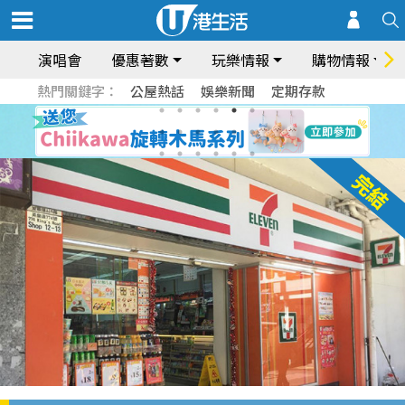
演唱會
優惠著數
玩樂情報
購物情報
熱門關鍵字：
公屋熱話
娛樂新聞
定期存款