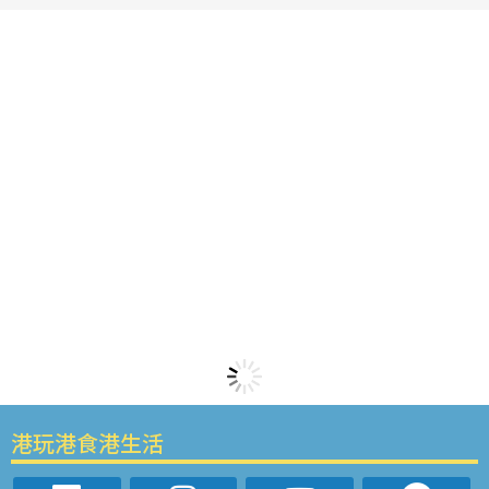
港玩港食港生活