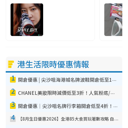
港生活限時優惠情報
1
開倉優惠 | 尖沙咀海港城名牌波鞋開倉低至1折！On鞋$899起／Joy&Peace鞋履$98起
2
CHANEL美妝限時減價低至3折！人氣粉底/唇膏/精華液低至$275！COCO香水都有平
3
開倉優惠｜尖沙咀名牌行李箱開倉低至4折！一連5日 American Tourister/ace./Hallmark $200起！
4
【8月生日優惠2026】全港85大食買玩著數攻略 自助餐/火鍋放題同行免費＋誠品/DONKI送現金券