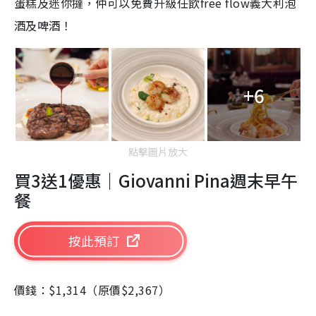
蛋糕及迷你撻，仲可以免費升級任飲free flow義大利泡
酒及啤酒！
+6
點擊圖片放大
買3送1優惠｜Giovanni Pina週末早午
餐
按此預訂
價錢：$1,314（原價$2,367）