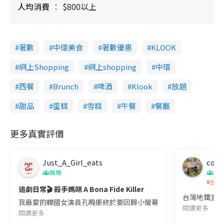
人均消費
$800以上
著數
中環美食
著數優惠
KLOOK
網上Shopping
網上shopping
中環
西餐
Brunch
啤酒
Klook
放題
甜品
蛋糕
雪糕
午餐
餐廳
更多真實評價
Just_A_Girl_eats
co c
娛樂
吹
台灣
追劇日常🎬 殺手媽咪 A Bona Fide Killer
台灣地鐵宣
我最愛的韓國女演員孔曉振終於要回歸小螢幕啦!這次的劇本改編自同名
閱讀更多
閱讀更多