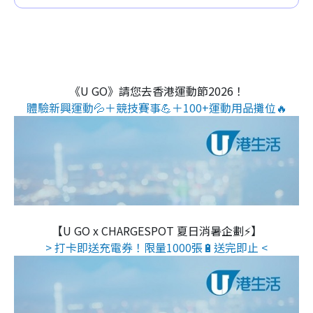
《U GO》請您去香港運動節2026！
體驗新興運動💦＋競技賽事💪＋100+運動用品攤位🔥
【U GO x CHARGESPOT 夏日消暑企劃⚡】
> 打卡即送充電券！限量1000張🔋送完即止 <