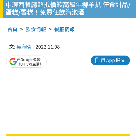
中環西餐廳超抵價歎高級牛柳羊扒 任食甜品/
蛋糕/雪糕！免費任飲汽泡酒
首頁
飲食情報
餐廳情報
文:
吳海晴
2022.11.08
在Google追蹤
用 App 睇文
《UHK 港生活》