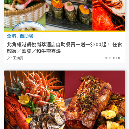
全港
.
自助餐
北角維港凱悅尚萃酒店自助餐買一送一$200起！ 任食
龍蝦／蟹腳／和牛壽喜燒
文 : 王煥雯
2025.03.01