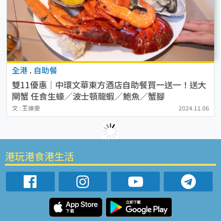
全港
.
自助餐
雙11優惠｜中環文華東方酒店自助餐買一送一！送大
閘蟹 任食生蠔／波士頓龍蝦／鮑魚／蟹腳
文 : 王煥雯
2024.11.06
港玩港食港生活