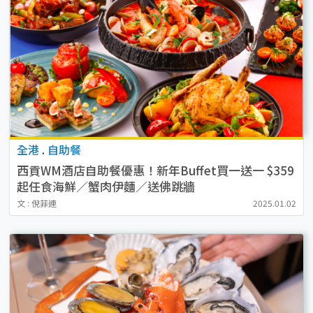
全港
.
自助餐
西貢WM酒店自助餐優惠！新年Buffet買一送一 $359
起任食海鮮／蟹肉伊麵／送佛跳牆
文 : 倪菲連
2025.01.02