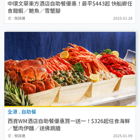
中環文華東方酒店自助餐優惠！最平$443起 快船廊任
食龍蝦／鮑魚／雪蟹腳
文 : 倪菲連
2025.01.28
全港
.
自助餐
西貢WM酒店自助餐優惠買一送一！$326起任食海鮮
／蟹肉伊麵／送佛跳牆
文 : 倪菲連
2025.01.09