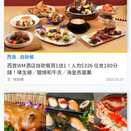
西貢
.
自助餐
西貢WM酒店自助餐買1送1！人均$326 任食180分
鐘！嘆生蠔／鹽燒和牛舌／海皇燕窩羹
文 : 倪菲連
2025.03.07