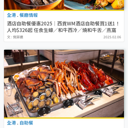
全港
.
餐廳情報
酒店自助餐優惠2025｜西貢WM酒店自助餐買1送1！
人均$326起 任食生蠔／和牛西冷／燒和牛舌／燕窩
文 : 倪菲連
2025.02.06
全港
.
自助餐