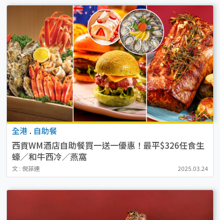
全港
.
自助餐
西貢WM酒店自助餐買一送一優惠！最平$326任食生
蠔／和牛西冷／燕窩
文 : 倪菲連
2025.03.24