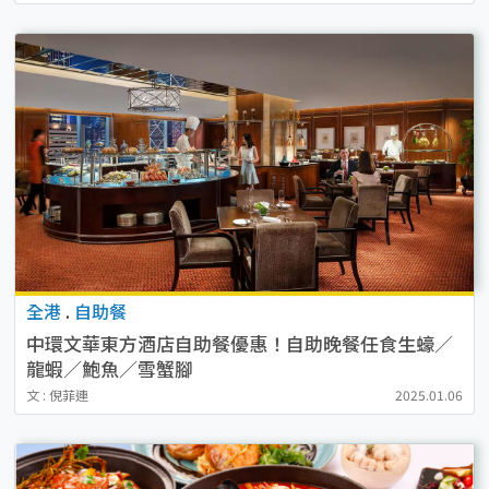
全港
.
自助餐
中環文華東方酒店自助餐優惠！自助晚餐任食生蠔／
龍蝦／鮑魚／雪蟹腳
文 : 倪菲連
2025.01.06