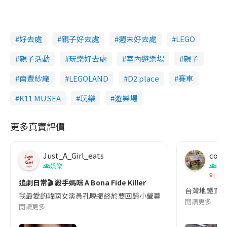
好去處
親子好去處
週末好去處
LEGO
親子活動
玩樂好去處
室內遊樂場
親子
南豐紗廠
LEGOLAND
D2 place
賽車
K11 MUSEA
玩樂
遊樂場
更多真實評價
Just_A_Girl_eats
co c
娛樂
吹
台灣
追劇日常🎬 殺手媽咪 A Bona Fide Killer
台灣地鐵宣
我最愛的韓國女演員孔曉振終於要回歸小螢幕啦!這次的劇本改編自同名
閱讀更多
閱讀更多