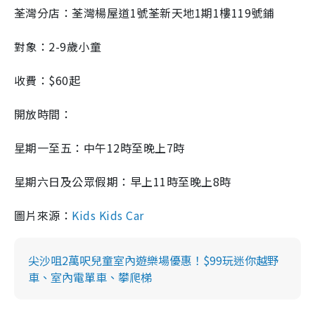
荃灣分店：荃灣楊屋道
1
號荃新天地
1
期
1
樓
119
號鋪
對象：
2-9
歲小童
收費：
$60
起
開放時間：
星期一至五：中午
12
時至晚上
7
時
星期六日及公眾假期：早上
11
時至晚上
8
時
圖片來源：
Kids Kids Car
尖沙咀2萬呎兒童室內遊樂場優惠！$99玩迷你越野
車、室內電單車、攀爬梯