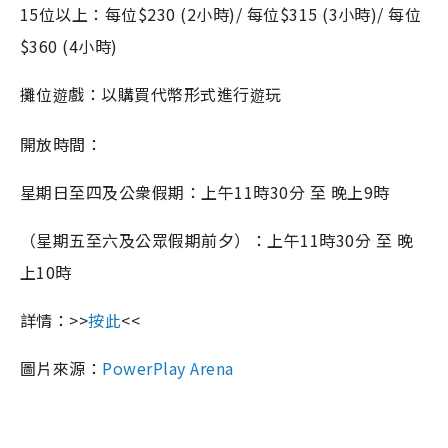
15
位以上：每位
$230 (2
小時
)/
每位
$315 (3
小時
)/
每位
$360 (4
小時
)
攤位
戲：以購買代幣形式進行
玩
遊
遊
開放時間：
星期日至四及公衆假期：上午
11
時
30
分 至 晚上
9
時
（星期五至六及公眾假期前夕）：上午
11
時
30
分 至 晚
上
10
時
詳情：
>>
按此
<<
圖片來源：
PowerPlay Arena