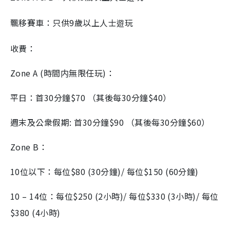
飄移賽車：只供
9
歲以上人士
玩
遊
收費：
Zone A (
時間内
無限任玩
)
：
平日：首
30
分鐘
$70
（其後每
30
分鐘
$40
）
週末及公衆假期
:
首
30
分鐘
$90
（其後每
30
分鐘
$60
）
Zone B
：
10
位以下：每位
$80 (30
分鐘
)/
每位
$150 (60
分鐘
)
10 – 14
位：每位
$250 (2
小時
)/
每位
$330 (3
小時
)/
每位
$380 (4
小時
)