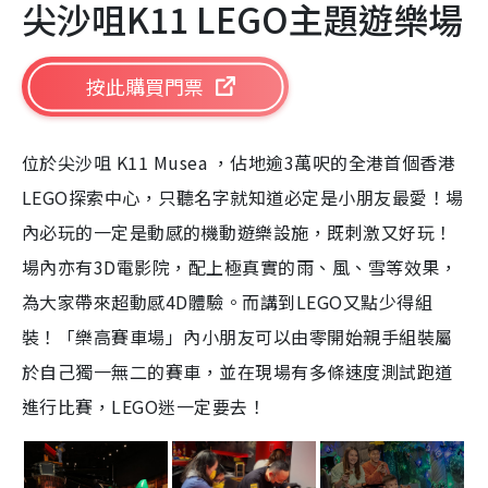
尖沙咀
K11 LEGO
主題
遊
樂場
按此購買門票
位於尖沙咀
K11 Musea
，佔地逾
3
萬呎的全港首個香港
LEGO
探索中心，只聽名字就知道必定是小朋友最愛！場
內必玩的一定是動感的機動
遊
樂設施，既刺激又好玩！
場內亦有
3D
電影院，配上極真實的雨、風、雪等效果，
為大家帶來超動感
4D
體驗。而講到
LEGO
又點少得組
裝！「樂高賽車場」內小朋友可以由零開始親手組裝屬
於自己獨一無二的賽車，並在現場有多條速度測試跑道
進行比賽，
LEGO
迷一定要去！