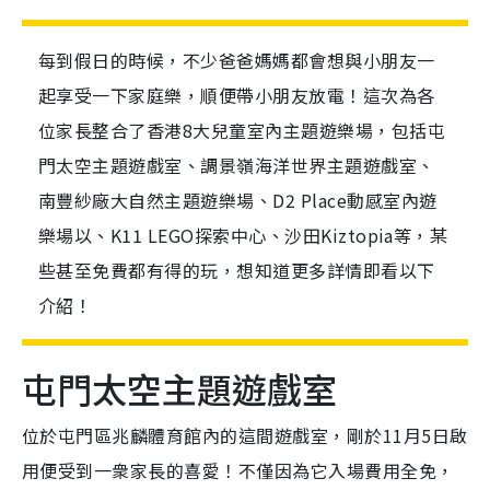
每到假日的時候，不少爸爸媽媽都會想與小朋友一
起享受一下家庭樂，順便帶小朋友放電！這次為各
位家長整合了香港8大兒童室內主題遊樂場，包括屯
門太空主題遊戲室、調景嶺海洋世界主題遊戲室、
南豐紗廠大自然主題遊樂場、D2 Place動感室內遊
樂場以、K11 LEGO探索中心、沙田Kiztopia等，某
些甚至免費都有得的玩，想知道更多詳情即看以下
介紹！
屯門太空主題遊戲室
位於屯門區兆麟體育館內的這間
遊
戲室，剛於
11
月
5
日啟
用便受到一衆家長的喜愛！不僅因為它入場費用全免，