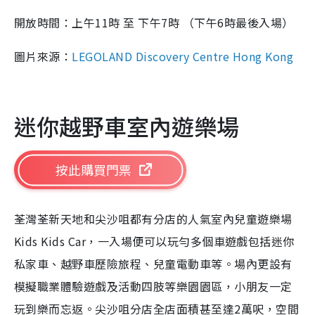
開放時間：上午
11
時 至 下午
7
時 （下午
6
時最後入場）
圖片來源：
LEGOLAND Discovery Centre Hong Kong
迷你越野車室內遊樂場
按此購買門票
荃灣荃新天地和尖沙咀都有分店的人氣室內兒童遊樂場
Kids Kids Car
，一入場便可以玩勻多個車遊戲包括迷你
私家車、越野車歷險旅程、兒童電動車等。場內更設有
模擬職業體驗遊戲及活動四肢等樂園園區，小朋友一定
玩到樂而忘返。尖沙咀分店全店面積甚至達
2
萬呎，空間