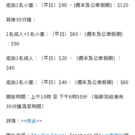
追加
1
名小童：（平日）
$90 、(
週末及公衆假期
)
：
$120
其後
30
分鐘：
1
名成人
+1
名小童：（平日）
$60、 (
週末及公衆假期
)
：$90
追加
1
名成人：（平日）
$20 、（
週末及公衆假期
)
：
$40
追加
1
名小童：（平日）
$40、（
週末及公衆假期
)
：$60
開放時間：上午
10
時 至 下午
6
時
30
分 （每節完結後有
30
分鐘清潔時間）
詳情：
>>
按此
<<