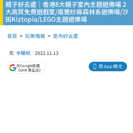
親子好去處｜香港8大親子室內主題遊樂場 2
大高質免費遊戲室/南豐紗廠森林系遊樂場/沙
田Kiztopia/LEGO主題遊樂場
首頁
玩樂情報
室內好去處
文:
辛曦桐
2022.11.13
在Google追蹤
用 App 睇文
《UHK 港生活》