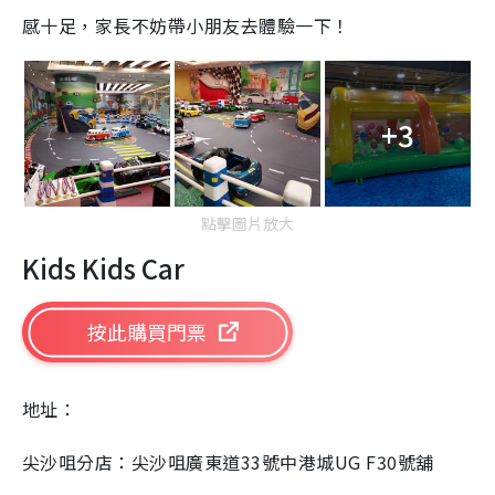
感十足，家長不妨帶小朋友去體驗一下！
+3
點擊圖片放大
Kids Kids Car
按此購買門票
地址：
尖沙咀分店：尖沙咀廣東道
33
號中港城
UG F30
號舖