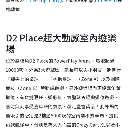
圖片來源：
The Big Things
, Facebook @
Sum
有所
Yi
授
權轉載
D2 Place
超大動感室內
遊
樂
場
位於荔枝角
D2 Place
的
PowerPlay Arena
，場地超過
10000
呎，分為
3
大
遊
戲區
！家長可以與小朋友一起進行
「脚尖上的桌球」、「抱抱足球」（
Zone A
）以及團體
競技（
Zone B
）等動感
遊
戲。
另外
遊
樂場內更設嘉年華
攤位，有齊抛豆袋、擲彩虹、氣墊球等經典攤位
遊
戲，
無時無刻享受嘉年華的氣氛，贏走豐富獎品！此外場內
最吸引的必定是
2
樓逾
5000
呎的室內飄移賽車場，提供
兩款飄移車，分別是為大人而設的
Crazy Cart XL
以及小