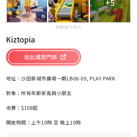
+5
點擊圖片放大
Kiztopia
按此購買門票
地址：沙田新城市廣場一期
LB08-09, PLAY PARK
對象：所有年齡家長與小朋友
收費：
$108
起
開放時間：上午
10
時 至 晚上
10
時