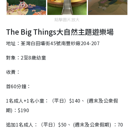
點擊圖片放大
The
Big Things
大自然主題
遊
樂場
地址：荃灣白田壩街
45
號南豐紗廠
204-207
對象：
2
至
8
歲幼童
收費：
首
60
分鐘：
1
名成人
+1
名小童：（平日）
$140、 (
週末及公衆假
期
)
：
$190
追加
1
名成人：（平日）
$50、 (
週末及公衆假期
)
：
70