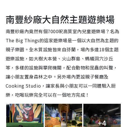
南豐紗廠大自然主題
遊
樂場
南豐紗廠內竟然有個
7000
呎高質室內兒童
遊樂
場？名為
The
Big Things
的這家
遊
樂場是一個以大自然為主題的
親子樂園。全木質設施皆來自芬蘭，場內多達
18
個主題
遊
樂設施，如大樹大本營、火山群島、螞蟻洞穴沙丘
等，多樣的設施與攀爬機關，配合動物和昆蟲的叫聲，
讓小朋友置身森林之中。另外場內更設親子餐廳及
Cooking Studio
，讓家長與小朋友可以一同體驗入厨
樂，吃喝玩樂完全可以在一個地方完成！
+4