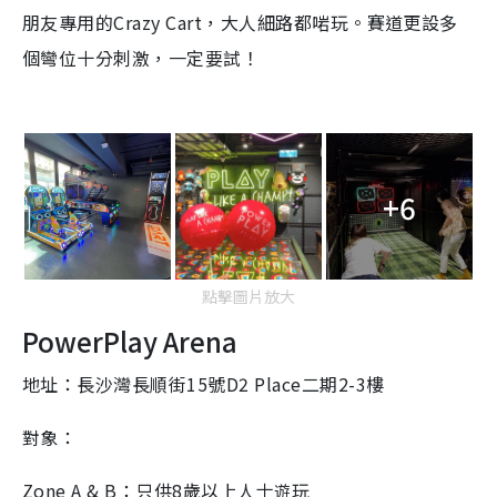
朋友專用的
Crazy Cart
，大人細路都啱玩。賽道更設多
個彎位十分刺激，一定要試！
+6
點擊圖片放大
PowerPlay Arena
地址：長沙灣長順街
15
號
D2 Place
二期
2-3
樓
對象：
Zone A & B
：只供
8
歲以上人士
玩
遊