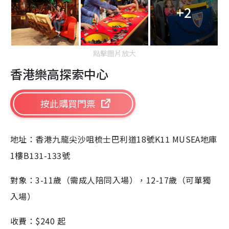
+2
點擊圖片放大
香港樂高探索中心
按此購買門票
地址：香港九龍尖沙咀梳士巴利道
18
號
K11 MUSEA
地庫
1
樓
B131-133
號
對象：
3-11
歲（需成人陪同入場），
12-17
歲（可單獨
入場）
收費：
$
240
起