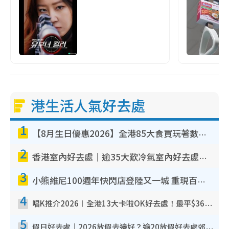
港生活人氣好去處
1
【8月生日優惠2026】全港85大食買玩著數攻略 自助餐/火鍋放題同行免費＋誠品/DONKI送現金券
2
香港室內好去處｜逾35大歎冷氣室內好去處推介 室內活動免費避雨無懼落雨
3
小熊維尼100週年快閃店登陸又一城 重現百畝森林經典場景／獨家限定盲盒登場／專屬DIY香水
4
唱K推介2026︱全港13大卡啦OK好去處！最平$36起 日文K都有！(附地址+收費詳情)
5
假日好去處｜2026放假去邊好？逾20放假好去處郊外/秘景 休閒半日或一日遊