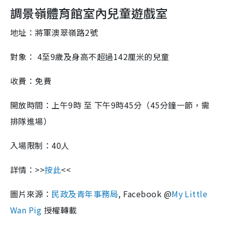
調景嶺體育館室內兒童
遊
戲室
地址：將軍澳翠嶺路
2
號
對象：
4
至
9
歲及身高不超過
142
厘米的兒童
收費：免費
開放時間：上午
9
時 至 下午
9
時
45
分（
45
分鐘一節，需
排隊進場）
入場限制：
40
人
詳情：
>>
按此
<<
圖片來源：
民政及青年事務局
, Faceb
ook @
My Little
Wan Pig
授權轉載