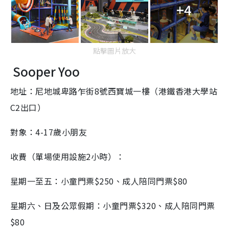
+4
點擊圖片放大
Sooper Yoo
地址：尼地城卑路乍街
8
號西寶城一樓（港鐵香港大學站
C2
出口）
對象：
4-17
歲小朋友
收費（單場使用設施
2
小時）：
星期一至五：小童門票
$250
、成人陪同門票
$80
星期六、日及公眾假期：小童門票
$320
、成人陪同門票
$80