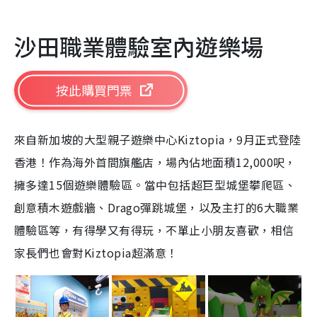
沙田職業體驗室內遊樂場
按此購買門票
來自新加坡的大型親子遊樂中心
Kiztopia
，
9
月正式登陸
香港！作為海外首間旗艦店，場內佔地面積
12,000
呎，
擁多達
15
個遊樂體驗區。當中包括超巨型城堡攀爬區、
創意積木遊戲牆、
Drago
彈跳城堡，以及主打的
6
大職業
體驗區等，有得學又有得玩，不單止小朋友喜歡，相信
家長們也會對
Kiztopia
超滿意！