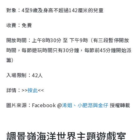
對象：
4
至
9
歲及身高不超過
142
厘米的兒童
收費：免費
開放時間：上午
8
時
30
分 至 下午
9
時（有三段暫停開放
時間，每節
遊
玩時間只有
30
分鐘，每節前
45
分鐘開始派
籌）
入場限制：
42
人
詳情：
>>
按此
<<
圖片來源：
Facebook
@
浠姐、小肥滺與金仔
授權轉載
調景嶺海洋世界主題
遊
戲室