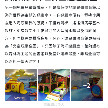
另一個免費兒童
遊
戲室，則是這個位於調景嶺體育館以
海洋世界為主題的
遊
戲室。一進
遊
戲室便有一種帶小朋
友進入海底世界的感覺，不僅有滑梯、搖搖海馬等基本
設施，更有超受小朋友歡迎的大型潛水艇以及海底洞
穴，但同樣需要排隊進場。另外，調景嶺體育館更被稱
為「兒童玩樂皇國」，只因除了海洋
遊
戲室，館內還有
以森林為主題的圖書館以及室外
遊
樂設施，非常全面可
以消耗一整天時間！
+2
點擊圖片放大