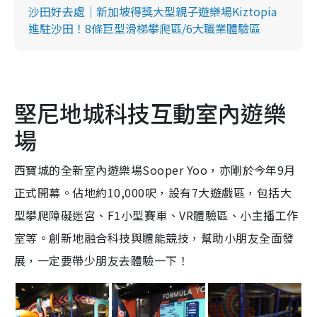
沙田好去處｜新加坡得獎大型親子遊樂場Kiztopia
進駐沙田！8條巨型滑梯攀爬區/6大職業體驗區
堅尼地城科技互動室內遊樂
場
西寶城的全新室內遊樂場
Sooper Yoo
，亦剛於今年
9
月
正式開幕。佔地約
10,000
呎，設有
7
大遊戲區，包括大
型攀爬障礙迷宮、
F1
小型賽車、
VR
體驗區、小主播工作
室等。創新地融合科技與體能競技，幫助小朋友全面發
展，一定要帶少朋友去體驗一下！