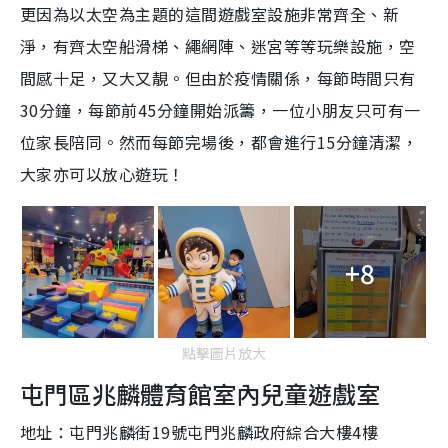
更因為以太空為主題的這間
遊
戲室設施非常齊全、新
淨，有齊太空船滑梯、繩網陣、迷宮等等玩樂設施，空
間感十足，又大又靚。但由於疫情關係，每節時間只有
30
分鐘，每節前
45
分鐘開始派籌，一位小朋友只可有一
位家長陪同。然而每節完場後，都會進行
15
分鐘清潔，
大家亦可以放心
遊
玩！
+8
點擊圖片放大
屯門區兆麟體育館室內兒童
遊
戲室
地址：屯門兆麟街
19
號屯門兆麟政府綜合大樓
4
樓