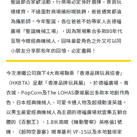
聖誕節合家歡活動，行商場必定係好選擇，食買玩
樣樣齊，不過面對商場繽紛嘅裝飾，爸爸通常都淪
為攝影師。今年聖誕，各位爸爸不妨帶家人去德福
廣場「聖誕機械工場」，因為現場集合多款80年代
至現今嘅經典機械人，回味最愛角色之外又可以同
小朋友分享那些年的回憶，必定盡興！
今次港鐵公司旗下4大商場聯乘「香港品牌玩具協會」
（HKBTA）呈獻「香港品牌玩具展」，於德福廣場、青
衣城、PopCorn及The LOHAS康城展出多款本地創作角
色、日本經典機械人、可愛卡通人物及超級動漫英雄。
以男生最愛經典機械人為主題的德福廣場就雲集五獅合
體的《百獸王》、1.8米高嘅《機動警察》英格倫1號
機、《超時空要塞》嘅韋基利 VF-1S以及本地藝術家