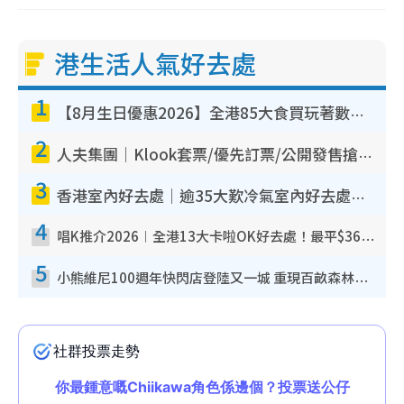
港生活人氣好去處
1
【8月生日優惠2026】全港85大食買玩著數攻略 自助餐/火鍋放題同行免費＋誠品/DONKI送現金券
2
人夫集團｜Klook套票/優先訂票/公開發售搶飛攻略！附票價.購票連結.場地座位表
3
香港室內好去處｜逾35大歎冷氣室內好去處推介 室內活動免費避雨無懼落雨
4
唱K推介2026︱全港13大卡啦OK好去處！最平$36起 日文K都有！(附地址+收費詳情)
5
小熊維尼100週年快閃店登陸又一城 重現百畝森林經典場景／獨家限定盲盒登場／專屬DIY香水