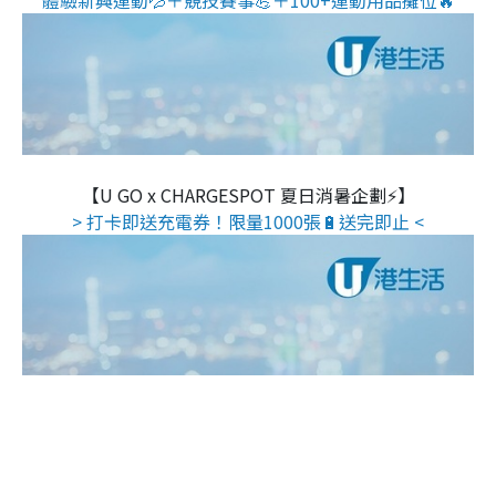
體驗新興運動💦＋競技賽事💪＋100+運動用品攤位🔥
【U GO x CHARGESPOT 夏日消暑企劃⚡】
> 打卡即送充電券！限量1000張🔋送完即止 <