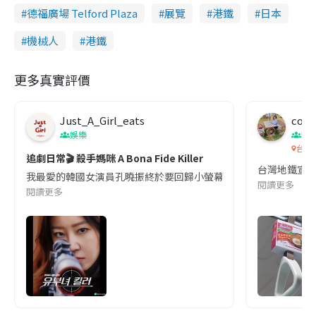
德福廣場 Telford Plaza
展覽
港鐵
日本
機械人
港鐵
更多真實評價
Just_A_Girl_eats
co c
娛樂
吹
台灣
追劇日常🎬 殺手媽咪 A Bona Fide Killer
台灣地鐵宣
我最愛的韓國女演員孔曉振終於要回歸小螢幕啦!這次的劇本改編自同名
閱讀更多
閱讀更多