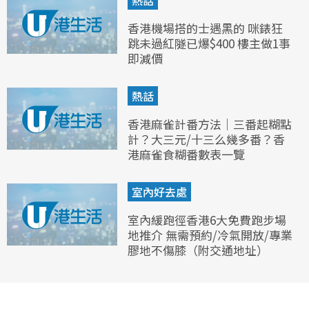
熱話
香港機場搭的士遇黑的 咪錶狂
跳未過紅隧已爆$400 樓主做1事
即減價
熱話
香港麻雀計番方法｜三番起糊點
計？大三元/十三么幾多番？香
港麻雀食糊番數表一覽
室內好去處
室內緩跑徑香港6大免費跑步場
地推介 無需預約/冷氣開放/專業
膠地不傷膝（附交通地址）