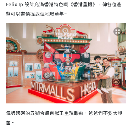
Felix Ip 設計充滿香港特色嘅《香港重機》，俾各位爸
爸可以盡情搵返佢地嘅童年~
氣勢磅礡的五獅合體百獸王重現眼前，爸爸們不要太興
奮。