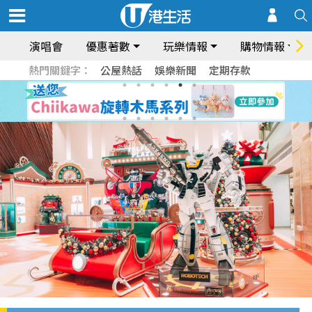
演唱會
優惠著數
玩樂情報
購物情報
熱門關鍵字：
公屋熱話
娛樂新聞
定期存款