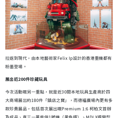
拉返到現代，由本地藝術家Felix Ip設計的香港重機都有
粉墨登場。
展出近200件珍藏玩具
今次活動嘅另一重點，就是近30間本地玩具生產商於四
大商場展出約180件「鎮店之寶」，而德福廣場內更有多
款珍貴展品，包括首次展出嘅Premium 1:6 柯柏文首辦
及成品、真三一萬能俠1號機（黑色版）、MDLX版變型