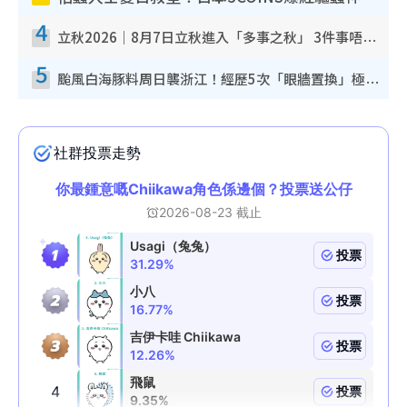
4
立秋2026｜8月7日立秋進入「多事之秋」 3件事唔做得！專家教6招開運 清枱頭／銀包納氣接好運
5
颱風白海豚料周日襲浙江！經歷5次「眼牆置換」極罕見 成登陸內地最長途颱風