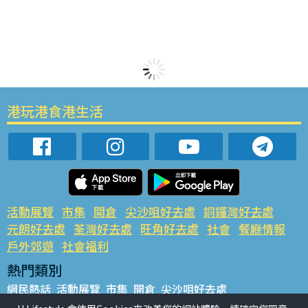
港玩港食港生活
活動展覽
市集
開倉
尖沙咀好去處
銅鑼灣好去處
元朗好去處
荃灣好去處
旺角好去處
社會
餐廳情報
戶外郊遊
社會福利
熱門類別
網民熱話
活動展覽
市集
開倉
尖沙咀好去處
銅鑼灣好去處
元朗好去處
荃灣好去處
旺角好去處
社會