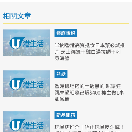
相關文章
餐廳情報
12間香港高質抵食日本菜必試推
介 芝士燒蠔＋雞白湯拉麵＋刺
身海膽
熱話
香港機場搭的士遇黑的 咪錶狂
跳未過紅隧已爆$400 樓主做1事
即減價
新品開箱
玩具店推介｜唔止玩具反斗城！