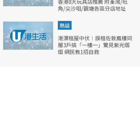
香港8大玩具店推薦 附荃灣/旺
角/尖沙咀/觀塘各區分店地址
熱話
港漂租屋中伏︱誤租佐敦鳳樓同
層3戶搞「一樓一」驚見紫光熠
熠 網民教1招自救