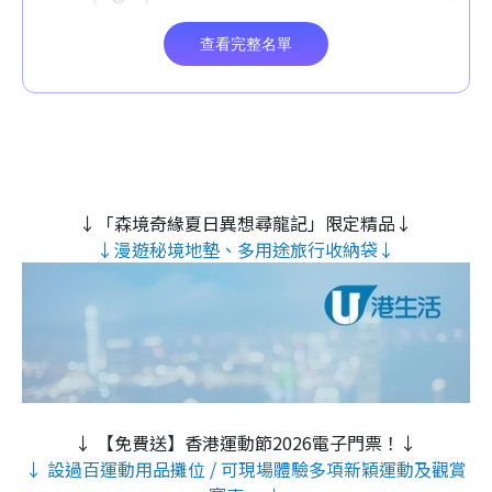
↓「森境奇緣夏日異想尋龍記」限定精品↓
↓漫遊秘境地墊、多用途旅行收納袋↓
↓ 【免費送】香港運動節2026電子門票！↓
↓ 設過百運動用品攤位 / 可現場體驗多項新穎運動及觀賞