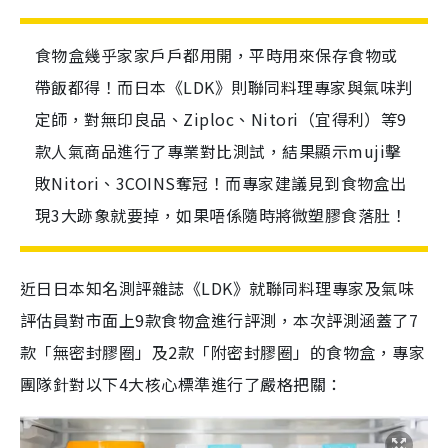
食物盒幾乎家家戶戶都用開，平時用來保存食物或
帶飯都得！而日本《LDK》則聯同料理專家與氣味判
定師，對無印良品、Ziploc、Nitori（宜得利）等9
款人氣商品進行了專業對比測試，結果顯示muji擊
敗Nitori、3COINS奪冠！而專家建議見到食物盒出
現3大跡象就要掉，如果唔係隨時將微塑膠食落肚！
近日日本知名測評雜誌《LDK》就聯同料理專家及氣味
評估員對市面上9款食物盒進行評測，本次評測涵蓋了7
款「無密封膠圈」及2款「附密封膠圈」的食物盒，專家
團隊針對以下4大核心標準進行了嚴格把關：