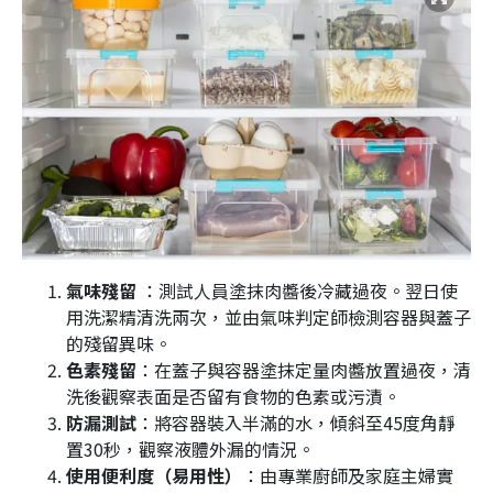
氣味殘留
：測試人員塗抹肉醬後冷藏過夜。翌日使
用洗潔精清洗兩次，並由氣味判定師檢測容器與蓋子
的殘留異味。
色素殘留
：在蓋子與容器塗抹定量肉醬放置過夜，清
洗後觀察表面是否留有食物的色素或污漬。
防漏測試
：將容器裝入半滿的水，傾斜至45度角靜
置30秒，觀察液體外漏的情況。
使用便利度（易用性）
：
由專業廚師及家庭主婦實