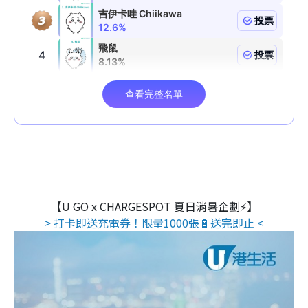
【U GO x CHARGESPOT 夏日消暑企劃⚡】
> 打卡即送充電券！限量1000張🔋送完即止 <