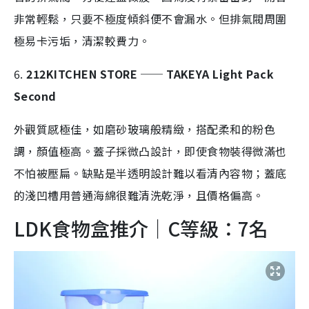
非常輕鬆，只要不極度傾斜便不會漏水。但
排氣閥周圍
極易卡污垢，清潔較費力。
6.
212KITCHEN STORE ── TAKEYA Light Pack
Second
外觀質感極佳，如磨砂玻璃般精緻，搭配柔和的粉色
調，顏值極高。蓋子採微凸設計，即使食物裝得微滿也
不怕被壓扁。
缺點是
半透明設計難以看清內容物；蓋底
的淺凹槽用普通海綿很難清洗乾淨，且價格偏高。
LDK食物盒推介｜C等級：7名