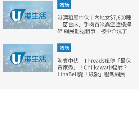
熱話
港漂租屋中伏︱內地女$7,600睡
「窗台床」手機百米高空墮樓摔
碎 網民勸退租事︰被中介坑了
熱話
淘寶中伏｜Threads瘋傳「最伏
買家秀」！Chiikawa中輻射？
LinaBell變「紙紮」嚇親網民