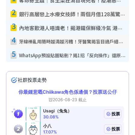
奪命寄生蟲｜食生菜狂瀉首現死者！疫潮惡化錄1.8萬宗病例 揭洗菜3大謬誤
2
銀行高層戀上水療女技師！兩個月借128萬驚覺「沉船」沉落火海 揭背後疑似邪教操控賣淫
3
內地客歎港人唔識老！揭港鐵保鮮級冷氣 港人求放過：咪投訴
4
牙線棒亂用隨時越清越污糟！牙醫驚揭盲目過戶細菌恐致蛀牙：呢種先係日常真保養
5
WhatsApp預設貼圖點刪？揭1招「反向操作」還原簡潔介面 附3步實測教學