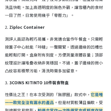
洗且快乾。加上高透明度的無色外觀，讓雪櫃內的食材
一目了然，日常使用幾乎「零壓力」。
2.
Ziploc Container
測評人員認為輕巧易攜，非常適合當作午餐盒。只需輕
按蓋子中心就能「咔噠」一聲關緊，透過邊緣的凹槽也
能輕鬆打開。盒身附有刻度，方便測量液體容量；頂部
紋理設計讓堆疊收納非常穩固。
不過，
蓋子邊緣的微小
凸紋容易積聚污垢，清洗時需多加留意。
3.
3COINS KITINTO 10件裝食物盒
性價比之王！在本次受測的「無膠圈」款式中，
它是唯
一一款完全沒有漏水的產品
。但是材質較薄且偏軟，受
到擠壓容易變形，
較適合當作一次性便當盒或輕度存放