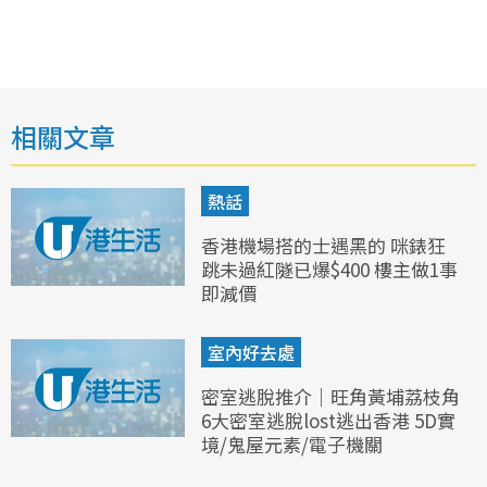
相關文章
熱話
香港機場搭的士遇黑的 咪錶狂
跳未過紅隧已爆$400 樓主做1事
即減價
室內好去處
密室逃脫推介｜旺角黃埔荔枝角
6大密室逃脫lost逃出香港 5D實
境/鬼屋元素/電子機關