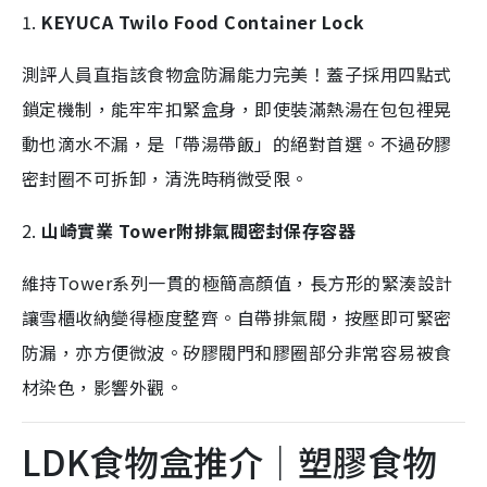
1.
KEYUCA Twilo Food Container Lock
測評人員直指該食物盒防漏能力完美！蓋子採用四點式
鎖定機制，能牢牢扣緊盒身，即使裝滿熱湯在包包裡晃
動也滴水不漏，是「帶湯帶飯」的絕對首選。
不過
矽膠
密封圈不可拆卸，清洗時稍微受限。
2.
山崎實業 Tower附排氣閥密封保存容器
維持Tower系列一貫的極簡高顏值，長方形的緊湊設計
讓雪櫃收納變得極度整齊。自帶排氣閥，按壓即可緊密
防漏，亦方便微波。
矽膠閥門和膠圈部分非常容易被食
材染色，影響外觀。
LDK食物盒推介｜塑膠食物