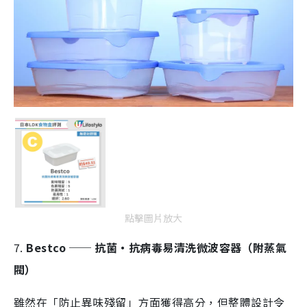
點擊圖片放大
7.
Bestco ── 抗菌・抗病毒易清洗微波容器（附蒸氣
閥）
雖然在「防止異味殘留」方面獲得高分，但整體設計令