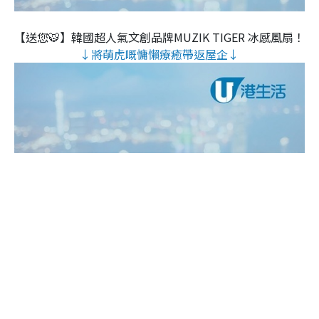
【送您🐯】韓國超人氣文創品牌MUZIK TIGER 冰感風扇！
↓將萌虎嘅慵懶療癒帶返屋企↓