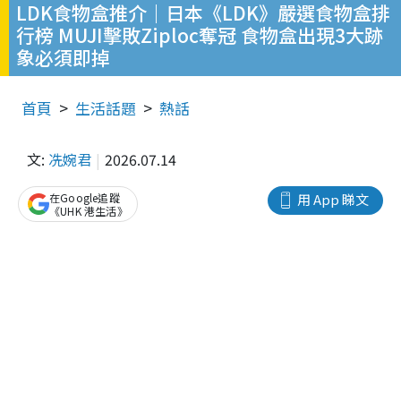
LDK食物盒推介｜日本《LDK》嚴選食物盒排
行榜 MUJI擊敗Ziploc奪冠 食物盒出現3大跡
象必須即掉
首頁
生活話題
熱話
文:
冼婉君
2026.07.14
在Google追蹤
用 App 睇文
《UHK 港生活》