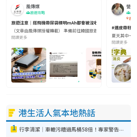
風傳媒
營養教
旅遊攻略
生
香港
旅遊注意｜搭飛機帶尿袋標明mAh都會被沒收😱出發前切記檢查「1
#連皮帶籽都
（文章由風傳媒授權轉載） 準備前往韓國旅遊的民眾，近期要特別留
夏天其中一種時
閱讀更多
閱讀更多
港生活人氣本地熱話
1
行李清潔｜車轆污糟過馬桶58倍！專家警告忌用酒精抹 教1招免污手除菌