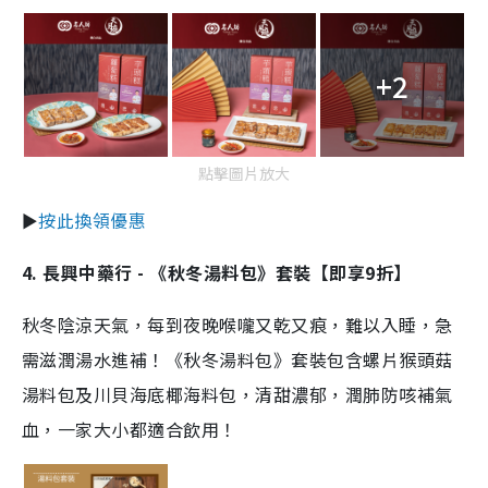
+2
點擊圖片放大
►
按此換領優惠
4. 長興中藥行 - 《秋冬湯料包》套裝【即享9折】
秋冬陰涼天氣，每到夜晚喉嚨又乾又痕，難以入睡，急
需滋潤湯水進補！《秋冬湯料包》套裝包含螺片猴頭菇
湯料包及川貝海底椰海料包，清甜濃郁，潤肺防咳補氣
血，一家大小都適合飲用！