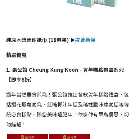
純原木漿迷你紙巾 (18包裝) ►
按此換領
精選優惠
1. 張公館 Cheung Kung Koon - 賀年糕點禮盒系列
【即享8折】
過年當然要食煎糕！張公館推出各款賀年糕點禮盒，包
括櫻花蝦蘿蔔糕、紅糖椰汁年糕及瑤柱臘味蘿蔔糕等傳
統必食糕點，陪您美味過肥年！依家仲有早鳥優惠，切
勿錯過！