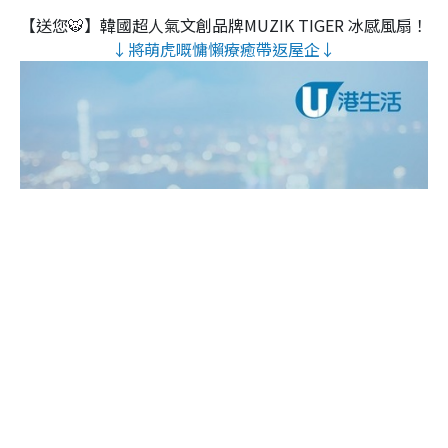
【送您🐯】韓國超人氣文創品牌MUZIK TIGER 冰感風扇！
↓將萌虎嘅慵懶療癒帶返屋企↓