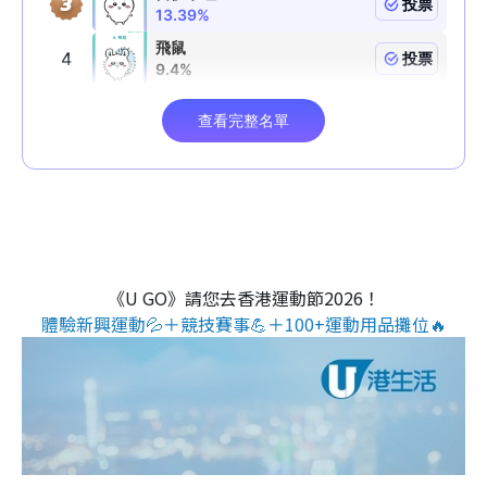
《U GO》請您去香港運動節2026！
體驗新興運動💦＋競技賽事💪＋100+運動用品攤位🔥