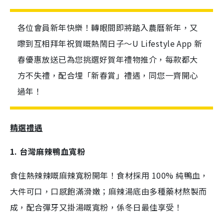
各位會員新年快樂！轉眼間即將踏入農曆新年，又
嚟到互相拜年祝賀嘅熱鬧日子～U Lifestyle App 新
春優惠放送已為您挑選好賀年禮物推介，每款都大
方不失禮，配合埋「新春賞」禮遇，同您一齊開心
過年！
精選禮遇
1. 台灣麻辣鴨血寬粉
食住熱辣辣嘅麻辣寬粉開年！食材採用 100% 純鴨血，
大件可口，口感飽滿滑嫩；麻辣湯底由多種藥材熬製而
成，配合彈牙又掛湯嘅寬粉，係冬日最佳享受！