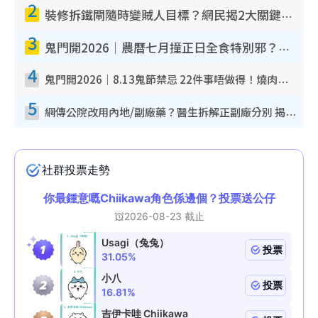
2
裝修拆鐵閘隨時變賊人目標？網民揭2大關鍵用途：裝新式等於白裝？附新舊鐵閘分別
3
鬼門開2026｜農曆七月撞正日全食特別邪？專家警告切忌做一事！揭4大禁忌+2招保平安
4
鬼門開2026｜8.13鬼節禁忌 22件事唔做得！燒肉、刺身要少食？半夜勿吹口哨/打呢個電話
5
網傳公院改用內地/副廠藥？醫生拆解正副廠分別 揭4類人換藥隨時出事