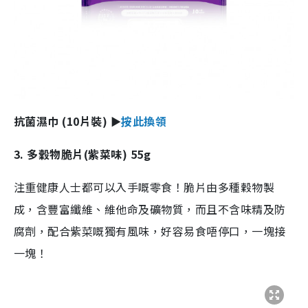
抗菌濕巾 (10片裝) ►
按此換領
3. 多穀物脆片(紫菜味) 55g
注重健康人士都可以入手嘅零食！脆片由多種穀物製
成，含豐富纖維、維他命及礦物質，而且不含味精及防
腐劑，配合紫菜嘅獨有風味，好容易食唔停口，一塊接
一塊！