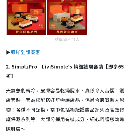
點擊圖片放大
►
即睇全部優惠
2. SimplzPro - LiviSimple's 精選護膚套裝【即享65
折】
天氣急劇轉冷，皮膚容易乾燥脫水，真係令人苦惱！護
膚套裝一套為您配搭好所需護膚品，係最合適嘅懶人恩
物！各種不同配搭，當中包括極緻護膚品系列及高效修
護保濕系列等，大部分採用有機成分，細心呵護您幼嫩
嘅肌膚～