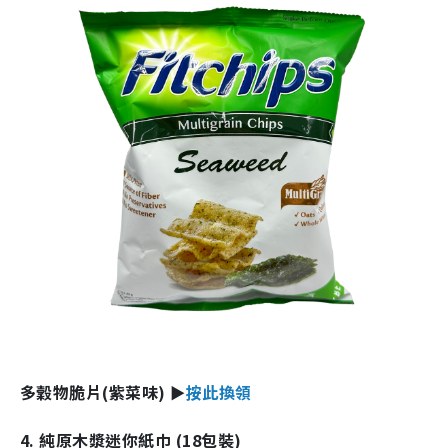
多穀物脆片(紫菜味) ►
按此換領
4. 純原木漿迷你紙巾 (18包裝)