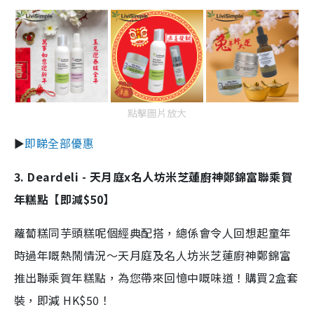
點擊圖片放大
►
即睇全部優惠
3. Deardeli - 天月庭x名人坊米芝蓮廚神鄭錦富聯乘賀
年糕點【即減$50】
蘿蔔糕同芋頭糕呢個經典配搭，總係會令人回想起童年
時過年嘅熱鬧情況～天月庭及名人坊米芝蓮廚神鄭錦富
推出聯乘賀年糕點，為您帶來回憶中嘅味道！購買2盒套
裝，即減 HK$50！