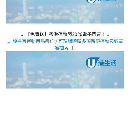
↓ 【免費送】香港運動節2026電子門票！↓
↓ 設過百運動用品攤位 / 可現場體驗多項新穎運動及觀賞
賽事🔥 ↓