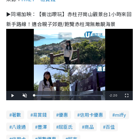
►同場加映：【衝出嚟玩】赤柱孖崗山觀景台1小時來回
新手路線！適合親子郊遊/飽覽赤柱灣無敵靚海景
R
-
2:20
L
P
U
F
o
l
n
u
a
a
m
l
e
d
y
u
l
e
t
s
d
e
c
著數
易賞錢
優惠
信用卡優惠
miffy
m
:
r
2
e
3
e
a
.
n
八達通
豐澤
屈臣氏
商品
百佳
1
4
i
%
信用卡
著數優惠
超市