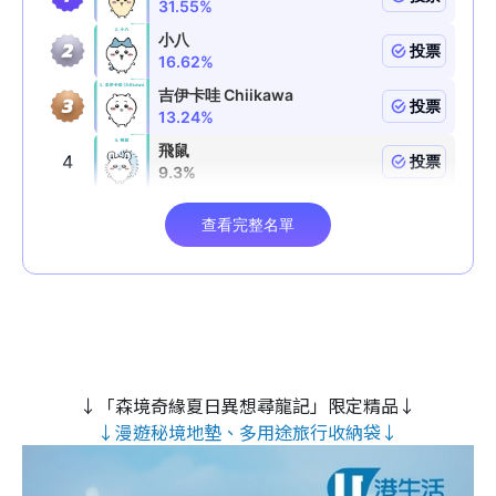
↓「森境奇緣夏日異想尋龍記」限定精品↓
↓漫遊秘境地墊、多用途旅行收納袋↓