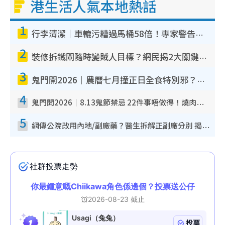
港生活人氣本地熱話
1
行李清潔｜車轆污糟過馬桶58倍！專家警告忌用酒精抹 教1招免污手除菌
2
裝修拆鐵閘隨時變賊人目標？網民揭2大關鍵用途：裝新式等於白裝？附新舊鐵閘分別
3
鬼門開2026｜農曆七月撞正日全食特別邪？專家警告切忌做一事！揭4大禁忌+2招保平安
4
鬼門開2026｜8.13鬼節禁忌 22件事唔做得！燒肉、刺身要少食？半夜勿吹口哨/打呢個電話
5
網傳公院改用內地/副廠藥？醫生拆解正副廠分別 揭4類人換藥隨時出事