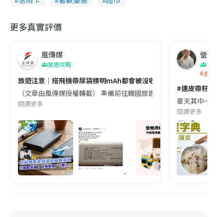
n
i
更多真實評價
n
g
風傳媒
營養教
旅遊攻略
T
生
香港
i
旅遊注意｜搭飛機帶尿袋標明mAh都會被沒收😱出發前切記檢查「1
#連皮帶籽都
（文章由風傳媒授權轉載） 準備前往韓國旅遊的民眾，近期要特別留
m
夏天其中一種時
閱讀更多
e
閱讀更多