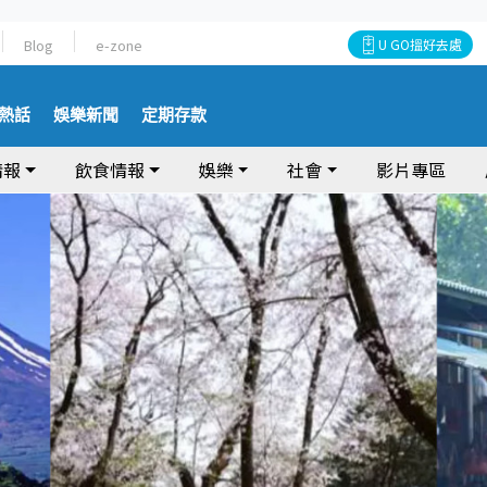
Blog
e-zone
U GO搵好去處
熱話
娛樂新聞
定期存款
情報
飲食情報
娛樂
社會
影片專區