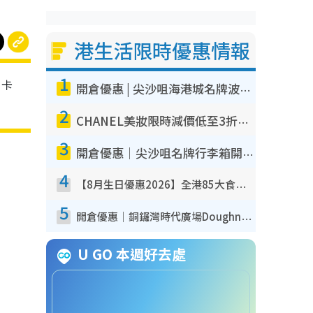
港生活限時優惠情報
1
M卡
開倉優惠 | 尖沙咀海港城名牌波鞋開倉低至1折！On鞋$899起／Joy&Peace鞋履$98起
2
CHANEL美妝限時減價低至3折！人氣粉底/唇膏/精華液低至$275！COCO香水都有平
3
開倉優惠｜尖沙咀名牌行李箱開倉低至4折！一連5日 American Tourister/ace./Hallmark $200起！
4
【8月生日優惠2026】全港85大食買玩著數攻略 自助餐/火鍋放題同行免費＋誠品/DONKI送現金券
5
開倉優惠｜銅鑼灣時代廣場Doughnut/Campo Marzio開倉低至1折！背囊、書包、手袋劈價$200起
U GO 本週好去處