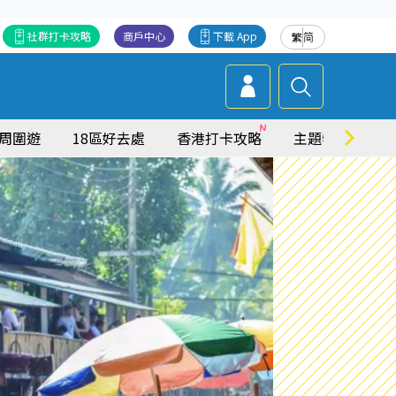
社群打卡攻略
商戶中心
下載 App
繁
简
周圍遊
18區好去處
香港打卡攻略
主題特集