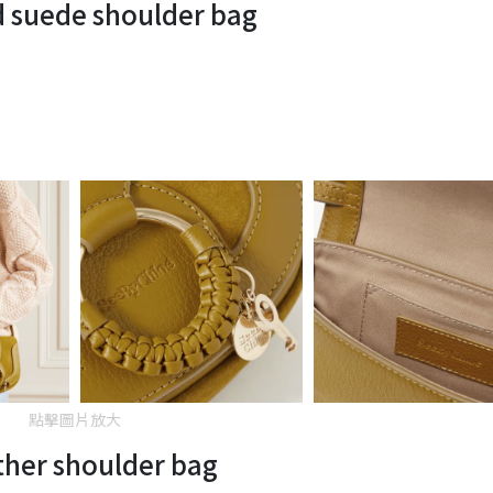
d suede shoulder bag
點擊圖片放大
ther shoulder bag