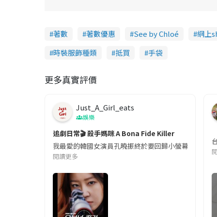
%
著數
著數優惠
See by Chloé
網上sh
時裝服飾種類
抵買
手袋
更多真實評價
Just_A_Girl_eats
娛樂
追劇日常🎬 殺手媽咪 A Bona Fide Killer
我最愛的韓國女演員孔曉振終於要回歸小螢幕啦!這次的劇
閱讀更多