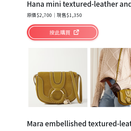
Hana mini textured-leather an
原價$2,700｜現售$1,350
按此購買
Mara embellished textured-lea