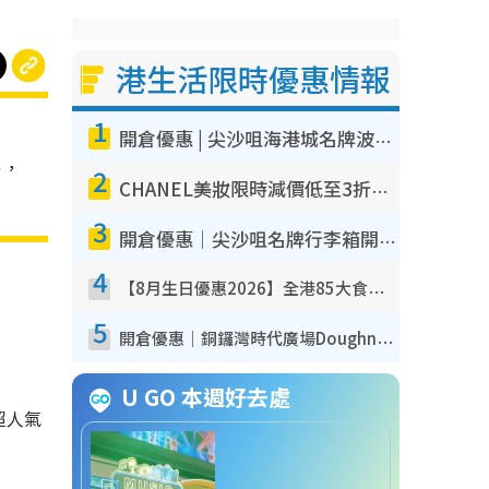
港生活限時優惠情報
1
開倉優惠 | 尖沙咀海港城名牌波鞋開倉低至1折！On鞋$899起／Joy&Peace鞋履$98起
售，
2
CHANEL美妝限時減價低至3折！人氣粉底/唇膏/精華液低至$275！COCO香水都有平
3
開倉優惠｜尖沙咀名牌行李箱開倉低至4折！一連5日 American Tourister/ace./Hallmark $200起！
4
【8月生日優惠2026】全港85大食買玩著數攻略 自助餐/火鍋放題同行免費＋誠品/DONKI送現金券
5
開倉優惠｜銅鑼灣時代廣場Doughnut/Campo Marzio開倉低至1折！背囊、書包、手袋劈價$200起
U GO 本週好去處
、超人氣