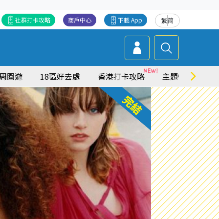
社群打卡攻略
商戶中心
下載 App
繁
简
周圍遊
18區好去處
香港打卡攻略
主題特集