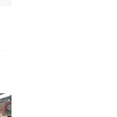
的職員,但其實暗地裡是負責處決逃過法網罪犯的阻擊手｡ 劇情從柳寶娜結束