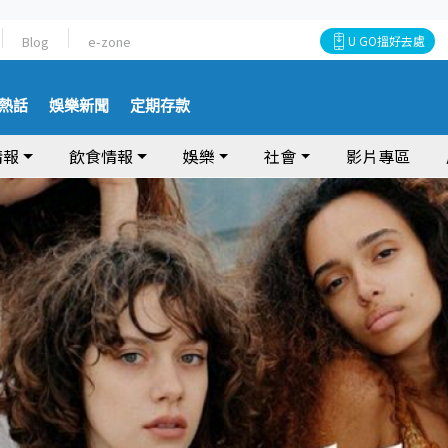
Blog
e-zone
U GO搵好去處
熱話
娛樂新聞
定期存款
情報
飲食情報
娛樂
社會
影片專區