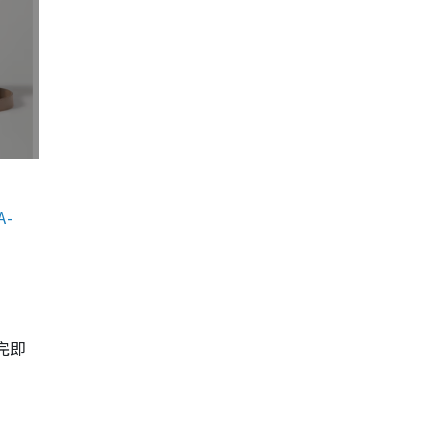
A-
完即