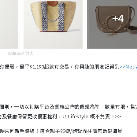
+4
點擊圖片放大
é手袋有優惠，最平
就有交易，有興趣的朋友記得到
>>Net-
起
$1,190
及細則，一切以訂購平台及餐廳公佈的價錢為準。數量有限，售
保留更改優惠權利，U Lifestyle 概不負責。>>
時來回新手路線！適合親子郊遊/飽覽赤柱灣無敵靚海景