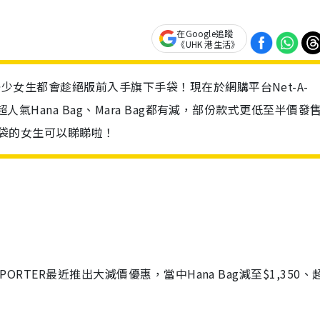
在Google追蹤
《UHK 港生活》
相信唔少女生都會趁絕版前入手旗下手袋！現在於網購平台Net-A-
就連超人氣Hana Bag、Mara Bag都有減，部份款式更低至半價發
oé手袋的女生可以睇睇啦！
A-PORTER最近推出大減價優惠，當中Hana Bag減至$1,350