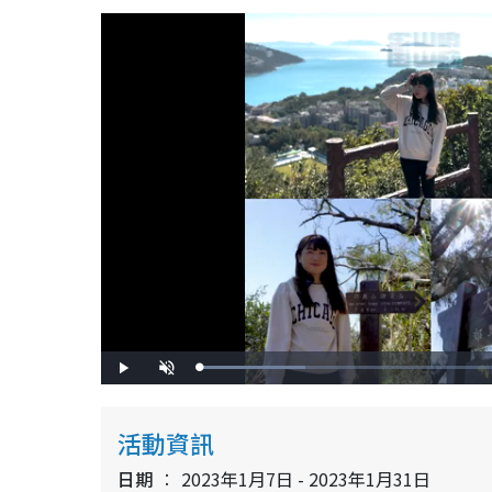
L
P
U
o
l
n
a
a
m
d
y
u
e
t
d
e
活動資訊
:
2
3
.
日期
2023年1月7日 - 2023年1月31日
1
4