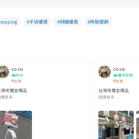
i
n
opping
手袋優惠
網購優惠
時裝服飾
i
n
g
T
i
co co
m
co co
吹水
潮流玩物
e
台灣
台灣
台灣地鐵宣傳品
台灣地鐵宣傳品
本改編自同名網絡漫畫,故事主軸圍繞女主角柳寶娜 —— 表面上是一間公司
閱讀更多
閱讀更多