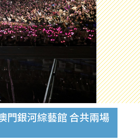
月空降澳門銀河綜藝館 合共兩場