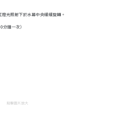
在粉紅燈光照射下於水幕中央緩緩旋轉。
30分鐘一次）
點擊圖片放大