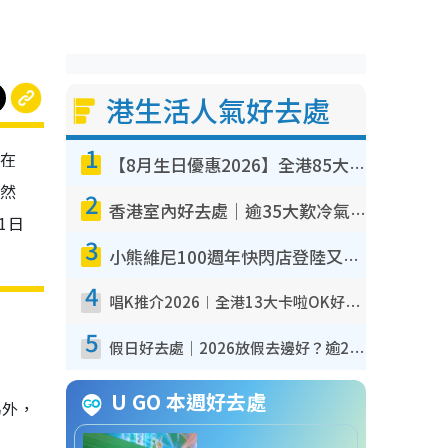
港生活人氣好去處
1
會在
【8月生日優惠2026】全港85大食買玩著數攻略 自助餐/火鍋放題同行免費＋誠品/DONKI送現金券
仍然
2
香港室內好去處｜逾35大歎冷氣室內好去處推介 室內活動免費避雨無懼落雨
1日
3
小熊維尼100週年快閃店登陸又一城 重現百畝森林經典場景／獨家限定盲盒登場／專屬DIY香水
4
唱K推介2026︱全港13大卡啦OK好去處！最平$36起 日文K都有！(附地址+收費詳情)
5
假日好去處｜2026放假去邊好？逾20放假好去處郊外/秘景 休閒半日或一日遊
U GO 本週好去處
另外，