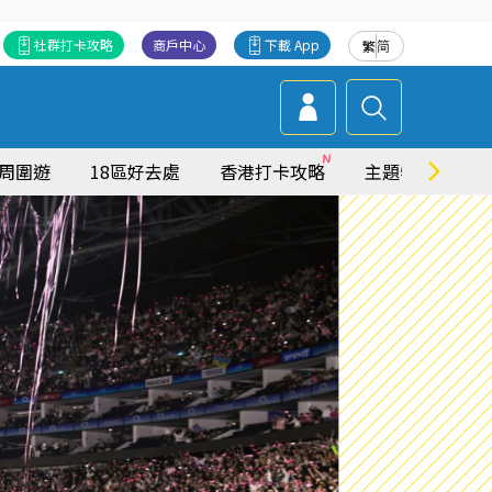
社群打卡攻略
商戶中心
下載 App
繁
简
周圍遊
18區好去處
香港打卡攻略
主題特集