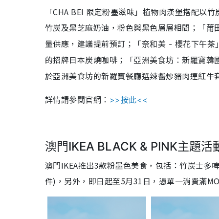
「CHA BEI 限定粉墨滋味」植物肉漢堡搭配
竹炭及黑芝麻奶油，粉色與黑色層層相間；「
莆
量供應，建議提前預訂；「
奈和美 - 櫻花下午茶
的招牌日本炭燒咖啡；「
亞洲美食坊：新羅寶韓國
於亞洲美食坊的新羅寶餐廳選辣醬炒豬肉連紅牛
詳情請參閱官網：
>>按此<<
澳門IKEA BLACK & PINK主題活
澳門IKEA推出3款粉墨色美食，包括：竹炭士多啤梨雪
件)，另外，即日起至5月31日，憑單一消費滿MOP$