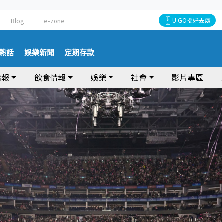
Blog
e-zone
U GO搵好去處
熱話
娛樂新聞
定期存款
情報
飲食情報
娛樂
社會
影片專區