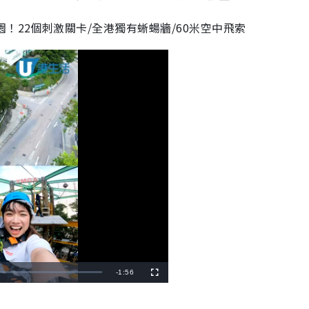
！22個刺激關卡/全港獨有蜥蝪牆/60米空中飛索
R
-
1:56
F
u
l
e
l
s