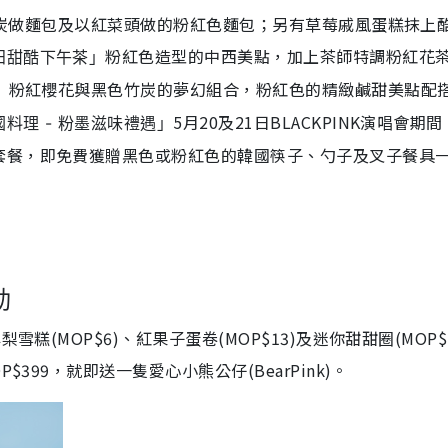
以竹炭做麵包及以紅菜頭做的粉紅色麵包；另有草莓戚風蛋糕抹上
粉紅色造型的中西美點，加上茶師特調粉紅花
田甜酷下午茶」
粉紅櫻花與黑色竹炭的夢幻組合，粉紅色的精緻鹹甜美點配
」
5月20及21日BLACKPINK演唱會期
料理 - 粉墨滋味禮遇」
套餐，即免費獲贈黑色或粉紅色的韓國筷子、勺子及叉子餐具
動
糕(MOP$6)、紅果子蛋卷(MOP$13)及迷你甜甜圈(MOP$1
399，就即送一隻愛心小熊公仔(BearPink)。