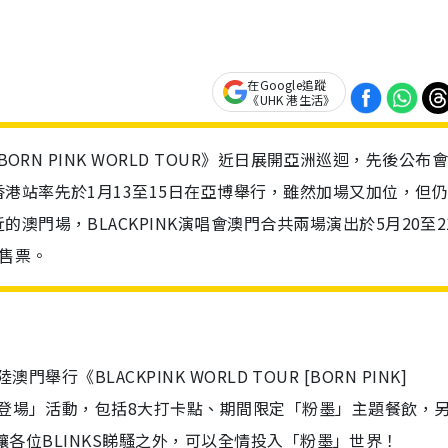
在Google追蹤
《UHK 港生活》
ORN PINK WORLD TOUR》近日展開亞洲巡迴，先後公布
港站率先於1月13至15日在亞博舉行，雖然加場又加位，但
門場，BLACKPINK演唱會澳門合共兩場演出於5月20至2
售票。
門舉行《BLACKPINK WORLD TOUR [BORN PINK]
墨登場」活動，包括8大打卡點、期間限定「粉墨」主題餐飲，
食，讓各位BLINKS睇騷之外，可以全情投入「粉墨」世界！