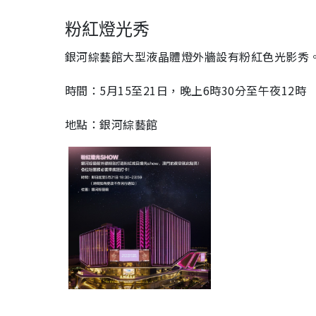
e
:
2
7
粉紅燈光秀
.
9
3
%
銀河綜藝館大型液晶體燈外牆設有粉紅色光影秀
時間：5月15至21日，晚上6時30分至午夜12時
地點：銀河綜藝館