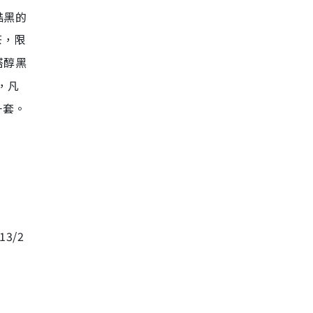
酷黑的
茶，限
搭醇黑
間，凡
一套。
3/2