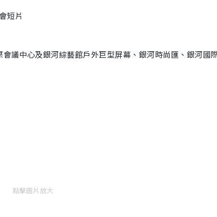
唱會短片
際會議中心及銀河綜藝館戶外巨型屏幕、銀河時尚匯、銀河國
點擊圖片放大