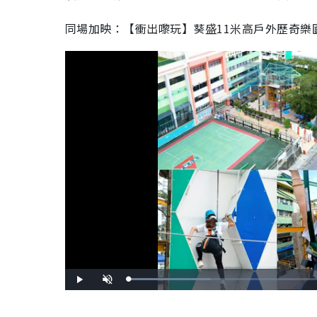
同場加映：【衝出嚟玩】葵盛11米高戶外歷奇樂園
L
P
U
o
l
n
a
a
m
d
y
u
e
t
d