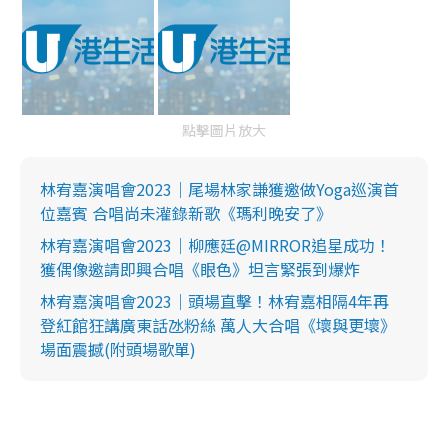
點擊圖片放大
林宥嘉演唱會2023｜尾場林家謙獲邀做Yoga巡演首
位嘉賓 合唱尚未灌錄新歌《瑪利晚安了》
林宥嘉演唱會2023｜柳應廷@MIRROR追星成功！
獲偶像邀請即興合唱《眼色》坦言緊張到爆炸
林宥嘉演唱會2023｜頭場直擊！林宥嘉相隔4年再
登紅館狂講廣東話氹粉絲 萬人大合唱《壞與更壞》
場面震撼(附頭場歌單)