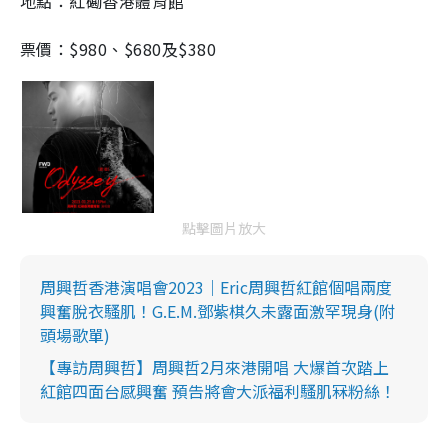
地點：紅磡香港體育館
票價：$980、$680及$380
點擊圖片放大
周興哲香港演唱會2023｜Eric周興哲紅館個唱兩度
興奮脫衣騷肌！G.E.M.鄧紫棋久未露面激罕現身(附
頭場歌單)
【專訪周興哲】周興哲2月來港開唱 大爆首次踏上
紅館四面台感興奮 預告將會大派福利騷肌冧粉絲！