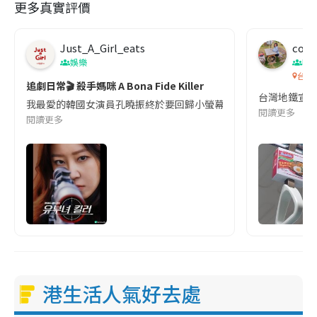
更多真實評價
Just_A_Girl_eats
co c
娛樂
吹
台灣
追劇日常🎬 殺手媽咪 A Bona Fide Killer
台灣地鐵宣
我最愛的韓國女演員孔曉振終於要回歸小螢幕啦!這次的劇本改編自同名
閱讀更多
閱讀更多
港生活人氣好去處