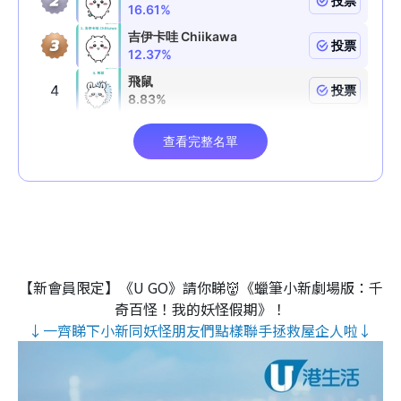
【新會員限定】《U GO》請你睇👹《蠟筆小新劇場版：千
奇百怪！我的妖怪假期》！
↓一齊睇下小新同妖怪朋友們點樣聯手拯救屋企人啦↓