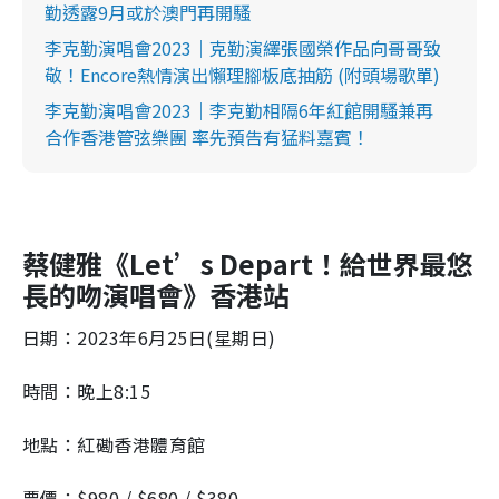
勤透露9月或於澳門再開騷
李克勤演唱會2023｜克勤演繹張國榮作品向哥哥致
敬！Encore熱情演出懶理腳板底抽筋 (附頭場歌單)
李克勤演唱會2023｜李克勤相隔6年紅館開騷兼再
合作香港管弦樂團 率先預告有猛料嘉賓！
蔡健雅《Let’s Depart！給世界最悠
長的吻演唱會》香港站
日期：2023年6月25日(星期日)
時間：晚上8:15
地點：紅磡香港體育館
票價：$980 / $680 / $380