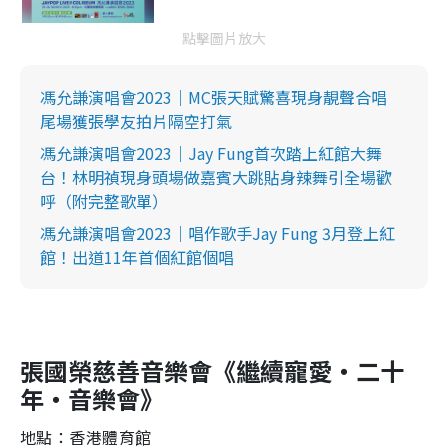
點擊圖片放大
馮允謙演唱會2023｜MC張天賦驚喜現身靚聲合唱
尾場獲張學友拍片隔空打氣
馮允謙演唱會2023｜Jay Fung首次踏上紅館大舞
台！林明禎現身頭場做嘉賓大跳貼身辣舞引全場歡
呼（附完整歌單）
馮允謙演唱會2023｜唱作歌手Jay Fung 3月登上紅
館！出道11年首個紅館個唱
張國榮慈善音樂會《繼續寵愛・二十
年・音樂會》
地點：香港體育館