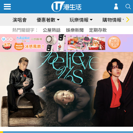
演唱會
優惠著數
玩樂情報
購物情報
熱門關鍵字：
公屋熱話
娛樂新聞
定期存款