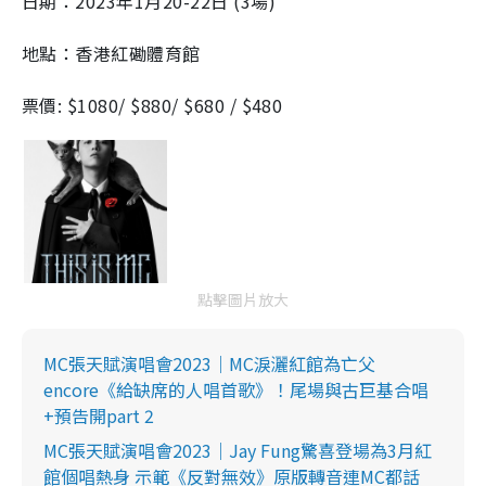
日期：2023年1月20-22日 (3場)
地點：香港紅磡體育館
票價: $1080/ $880/ $680 / $480
點擊圖片放大
MC張天賦演唱會2023｜MC淚灑紅館為亡父
encore《給缺席的人唱首歌》！尾場與古巨基合唱
+預告開part 2
MC張天賦演唱會2023｜Jay Fung驚喜登場為3月紅
館個唱熱身 示範《反對無效》原版轉音連MC都話