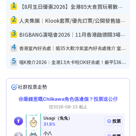
1
【8月生日優惠2026】全港85大食買玩著數攻略 自助餐/火鍋放題同行免費＋誠品/DONKI送現金券
2
人夫集團｜Klook套票/優先訂票/公開發售搶飛攻略！附票價.購票連結.場地座位表
3
BIGBANG演唱會2026｜11月香港啟德開3場！實名制VIP申請、優先購票攻略
4
香港室內好去處｜逾35大歎冷氣室內好去處推介 室內活動免費避雨無懼落雨
5
唱K推介2026︱全港13大卡啦OK好去處！最平$36起 日文K都有！(附地址+收費詳情)