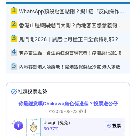
1
WhatsApp預設貼圖點刪？揭1招「反向操作」還原簡潔介面 附3步實測教學
2
香港山邊鐵閘邊門大開？內地客困惑意義何在！網民神回覆：呢種叫法理性防禦
3
鬼門開2026｜農曆七月撞正日全食特別邪？專家警告切忌做一事！揭4大禁忌+2招保平安
4
奪命寄生蟲｜食生菜狂瀉首現死者！疫潮惡化錄1.8萬宗病例 揭洗菜3大謬誤
5
內地客歎港人唔識老！揭港鐵保鮮級冷氣 港人求放過：咪投訴