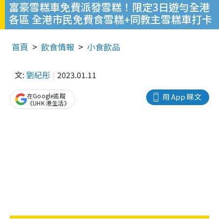
富豪雪糕車免費派發雪糕！限定3日遊勻全港
各區 全港市民免費食雪糕+同教主雪糕車打卡
首頁
飲食情報
小食飲品
文:
劉紀彤
2023.01.11
在Google追蹤
用 App 睇文
《UHK 港生活》