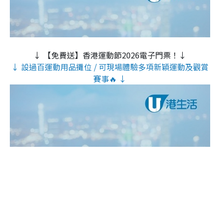
↓ 【免費送】香港運動節2026電子門票！↓
↓ 設過百運動用品攤位 / 可現場體驗多項新穎運動及觀賞
賽事🔥 ↓