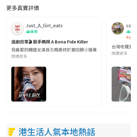
更多真實評價
Just_A_Girl_eats
co c
娛樂
吹
台灣
追劇日常🎬 殺手媽咪 A Bona Fide Killer
台灣地鐵宣
我最愛的韓國女演員孔曉振終於要回歸小螢幕啦!這次的劇本改編自同名
閱讀更多
閱讀更多
港生活人氣本地熱話