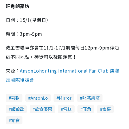
旺角朗豪坊
日期：15/1(星期日）
時間：3pm-5pm
教主雪糕車亦會在11/1-17/1期間每日12pm-9pm停泊
於不同地點，神徒可以碰碰運氣！
來源：
AnsonLohonting International Fan Club 盧瀚
霆國際後援會
著數
AnsonLo
Mirror
叱咤樂壇
盧瀚霆
飲食優惠
雪糕
旺角
富豪
零食