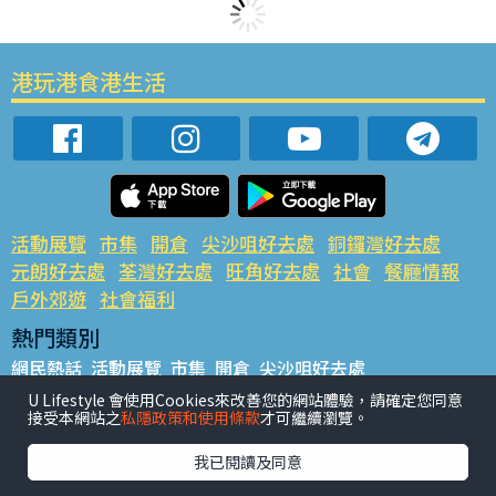
港玩港食港生活
活動展覽
市集
開倉
尖沙咀好去處
銅鑼灣好去處
元朗好去處
荃灣好去處
旺角好去處
社會
餐廳情報
戶外郊遊
社會福利
熱門類別
網民熱話
活動展覽
市集
開倉
尖沙咀好去處
銅鑼灣好去處
元朗好去處
荃灣好去處
旺角好去處
社會
U Lifestyle 會使用Cookies來改善您的網站體驗，請確定您同意
接受本網站之
私隱政策和使用條款
才可繼續瀏覽。
餐廳情報
戶外郊遊
熱門標籤
我已閱讀及同意
#UGO搵好去處
#人氣活動推介
#美食社群熱話