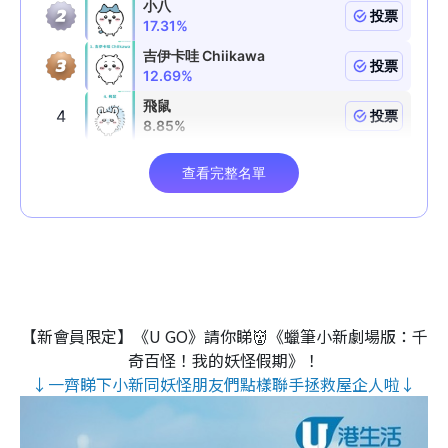
【新會員限定】《U GO》請你睇👹《蠟筆小新劇場版：千
奇百怪！我的妖怪假期》！
↓一齊睇下小新同妖怪朋友們點樣聯手拯救屋企人啦↓