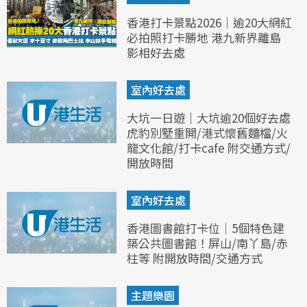
香港打卡景點2026｜逾20大網紅
必拍照打卡勝地 港九新界離島
影相好去處
室內好去處
大坑一日遊｜大坑逾20個好去處
虎豹別墅重開/港式懷舊麵檔/火
龍文化館/打卡cafe 附交通方式/
開放時間
室內好去處
香港圖書館打卡位｜5個特色建
築公共圖書館！屏山/南丫島/赤
柱等 附開放時間/交通方式
主題樂園