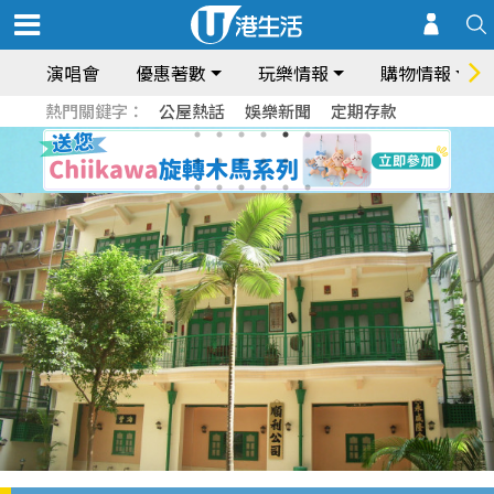
演唱會
優惠著數
玩樂情報
購物情報
熱門關鍵字：
公屋熱話
娛樂新聞
定期存款