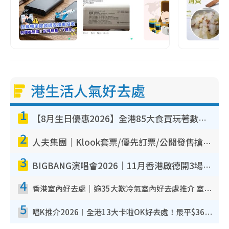
港生活人氣好去處
1
【8月生日優惠2026】全港85大食買玩著數攻略 自助餐/火鍋放題同行免費＋誠品/DONKI送現金券
2
人夫集團｜Klook套票/優先訂票/公開發售搶飛攻略！附票價.購票連結.場地座位表
3
BIGBANG演唱會2026｜11月香港啟德開3場！實名制VIP申請、優先購票攻略
4
香港室內好去處｜逾35大歎冷氣室內好去處推介 室內活動免費避雨無懼落雨
5
唱K推介2026︱全港13大卡啦OK好去處！最平$36起 日文K都有！(附地址+收費詳情)