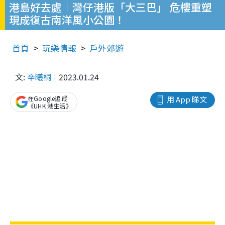
港島好去處｜灣仔港版「大三巴」 危樓重塑
現成復古南洋風小公園！
首頁
玩樂情報
戶外郊遊
文:
辛曦桐
2023.01.24
在Google追蹤
用 App 睇文
《UHK 港生活》