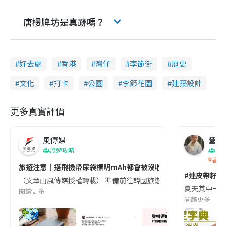
唐樓牌坊是真跡嗎？
好去處
香港
灣仔
李節街
歷史
文化
打卡
公園
李節花園
建築設計
更多真實評價
風傳媒
營養教
旅遊攻略
生
香港
旅遊注意｜搭飛機帶尿袋標明mAh都會被沒收😱出發前切記檢查「1
#連皮帶籽都
（文章由風傳媒授權轉載） 準備前往韓國旅遊的民眾，近期要特別留
夏天其中一種時
閱讀更多
閱讀更多