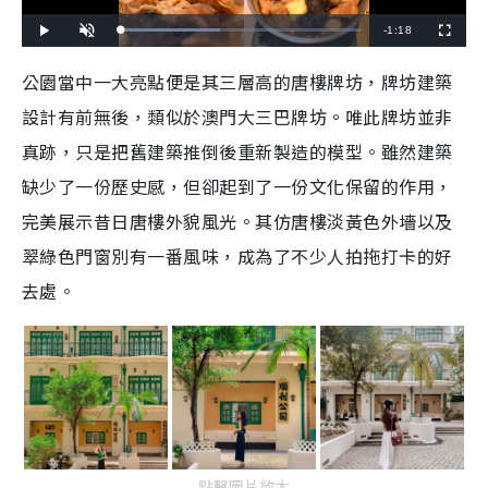
R
-
1:18
L
P
U
F
o
l
n
u
a
a
m
l
e
d
y
u
l
公園當中一大亮點便是其三層高的唐樓牌坊，牌坊建築
e
t
s
d
e
c
m
:
r
設計有前無後，類似於澳門大三巴牌坊。唯此牌坊並非
4
e
1
e
a
.
n
5
真跡，只是把舊建築推倒後重新製造的模型。雖然建築
4
i
%
缺少了一份歷史感，但卻起到了一份文化保留的作用，
n
完美展示昔日唐樓外貌風光。其仿唐樓淡黃色外墻以及
i
翠綠色門窗別有一番風味，成為了不少人拍拖打卡的好
n
去處。
g
T
i
m
e
點擊圖片放大