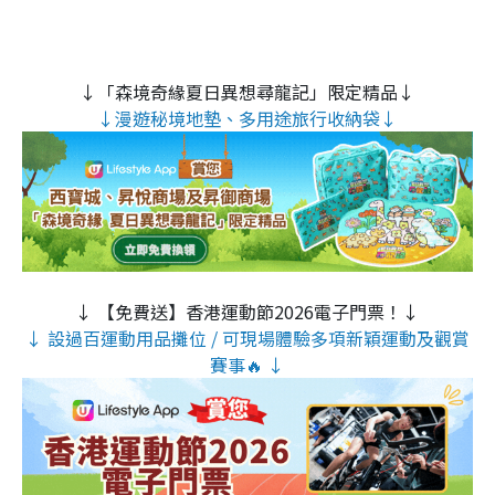
↓「森境奇緣夏日異想尋龍記」限定精品↓
↓漫遊秘境地墊、多用途旅行收納袋↓
↓ 【免費送】香港運動節2026電子門票！↓
↓ 設過百運動用品攤位 / 可現場體驗多項新穎運動及觀賞
賽事🔥 ↓