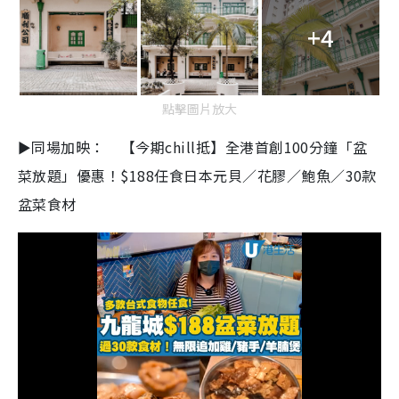
+4
點擊圖片放大
►同場加映： 【今期chill抵】全港首創100分鐘「盆
菜放題」優惠！$188任食日本元貝／花膠／鮑魚／30款
盆菜食材