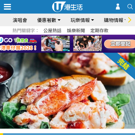
演唱會
優惠著數
玩樂情報
購物情報
熱門關鍵字：
公屋熱話
娛樂新聞
定期存款