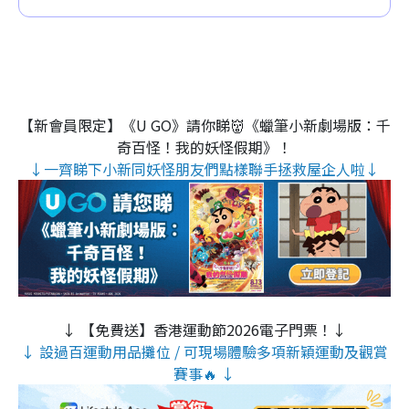
【新會員限定】《U GO》請你睇👹《蠟筆小新劇場版：千
奇百怪！我的妖怪假期》！
↓一齊睇下小新同妖怪朋友們點樣聯手拯救屋企人啦↓
↓ 【免費送】香港運動節2026電子門票！↓
↓ 設過百運動用品攤位 / 可現場體驗多項新穎運動及觀賞
賽事🔥 ↓