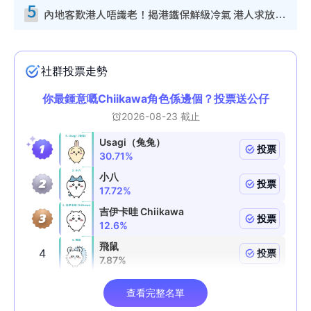
5
內地客歎港人唔識老！揭港鐵保鮮級冷氣 港人求放過：咪投訴