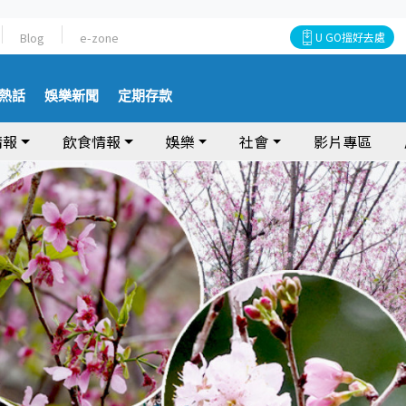
Blog
e-zone
U GO搵好去處
熱話
娛樂新聞
定期存款
情報
飲食情報
娛樂
社會
影片專區