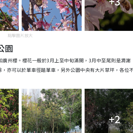
+3
點擊圖片放大
公園
和廣州櫻。櫻花一般於3月上至中旬滿開，3月中至尾則是凋謝
餘，亦可以於單車徑踏單車，另外公園中央有大片草坪，各位
+2