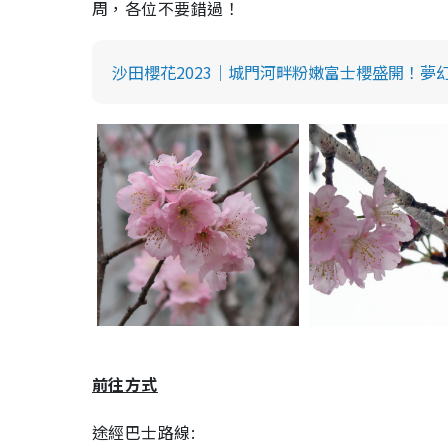
周，各位不要錯過！
沙田櫻花2023｜城門河畔粉嫩富士櫻盛開！
前往方式
途經巴士路線: