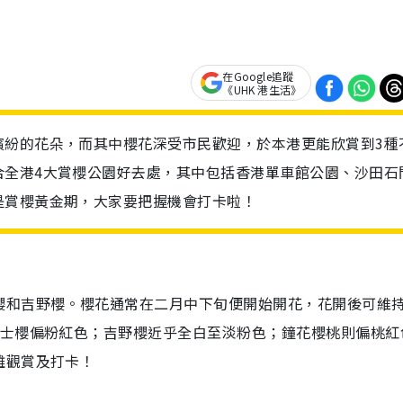
在Google追蹤
《UHK 港生活》
繽紛的花朵，而其中櫻花深受市民歡迎，於本港更能欣賞到3種
合全港4大賞櫻公園好去處，其中包括香港單車館公園、沙田石
是賞櫻黃金期，大家要把握機會打卡啦！
櫻和吉野櫻。櫻花通常在二月中下旬便開始開花，花開後可維
富士櫻偏粉紅色；吉野櫻近乎全白至淡粉色；鐘花櫻桃則偏桃紅
離觀賞及打卡！