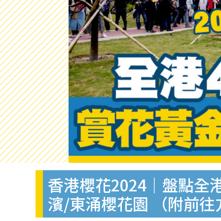
香港櫻花2024｜盤點全
濱/東涌櫻花園 （附前往