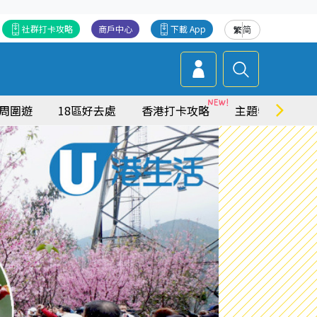
社群打卡攻略
商戶中心
下載 App
繁
简
周圍遊
18區好去處
香港打卡攻略
主題特集