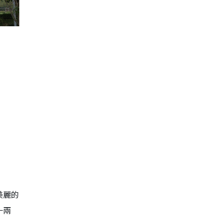
8
美麗的
一兩