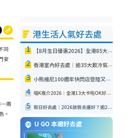
港生活人氣好去處
1
不同
【8月生日優惠2026】全港85大食買玩著數攻略 自助餐/火鍋放題同行免費＋誠品/DONKI送現金券
門安
2
香港室內好去處｜逾35大歎冷氣室內好去處推介 室內活動免費避雨無懼落雨
3
小熊維尼100週年快閃店登陸又一城 重現百畝森林經典場景／獨家限定盲盒登場／專屬DIY香水
4
唱K推介2026︱全港13大卡啦OK好去處！最平$36起 日文K都有！(附地址+收費詳情)
5
持一兩
假日好去處｜2026放假去邊好？逾20放假好去處郊外/秘景 休閒半日或一日遊
色。
U GO 本週好去處