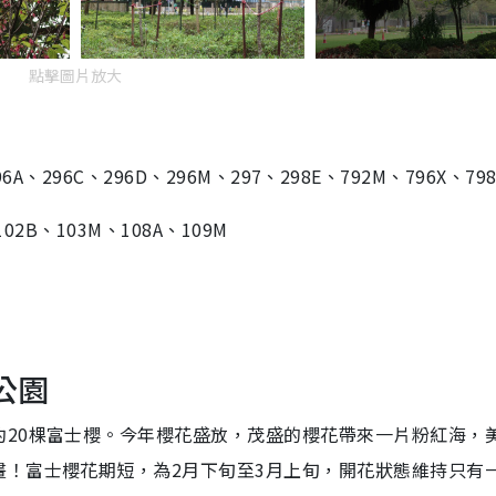
點擊圖片放大
6A、296C、296D、296M、297、298E、792M、796X、79
02B、103M、108A、109M
公園
約20棵富士櫻。今年櫻花盛放，茂盛的櫻花帶來一片粉紅海，
畫！富士櫻花期短，為2月下旬至3月上旬，開花狀態維持只有