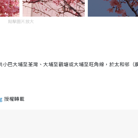
點擊圖片放大
公共小巴大埔至荃灣、大埔至觀塘或大埔至旺角線，於太和邨（
g
授權轉載