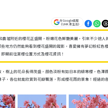
在Google追蹤
《UHK 港生活》
太和農墟附近的櫻花正盛開，粉嫩花色鮮艷美麗，引來不少途人
某些地方仍然能夠看到櫻花盛開的蹤影，喜愛擁有夢幻粉紅色
！即睇前往賞櫻位置方式及櫻花資訊！
放，樹上的花朵長得茂盛，顔色淡粉有如日本的緋寒櫻，色澤
陣子，各位就能欣賞到花瓣飄落，形成櫻花雨的景象！經過的