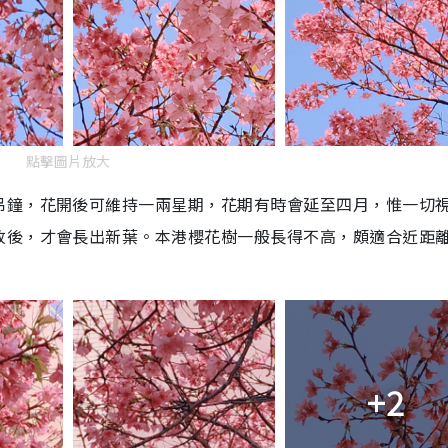
點擊圖片放大
吊鐘，花開後可維持一兩星期，花期有時會延至四月，惟一切
放後，才會長出新葉。本港櫻花樹一般長得不高，頗適合近距
+2