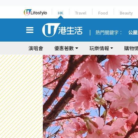
HK
Travel
Food
Beauty
熱門關鍵字：
公屋
演唱會
優惠著數
玩樂情報
購物