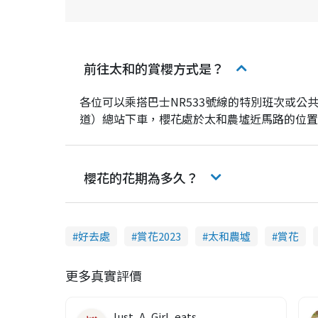
前往太和的賞櫻方式是？
各位可以乘搭巴士NR533號線的特別班次或
道）總站下車，櫻花處於太和農墟近馬路的位置
櫻花的花期為多久？
好去處
賞花2023
太和農墟
賞花
更多真實評價
Just_A_Girl_eats