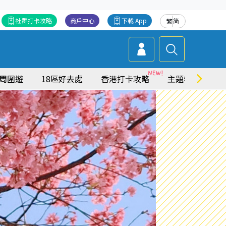
社群打卡攻略
商戶中心
下載 App
繁
简
周圍遊
18區好去處
香港打卡攻略
主題特集