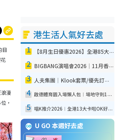
港生活人氣好去處
1
的目
【8月生日優惠2026】全港85大食買玩著數攻略 自助餐/火鍋放題同行免費＋誠品/DONKI送現金券
櫻花
2
BIGBANG演唱會2026｜11月香港啟德開3場！實名制VIP申請、優先購票攻略
3
人夫集團｜Klook套票/優先訂票/公開發售搶飛攻略！附票價.購票連結.場地座位表
4
既浪漫
啟德體育園入場懶人包︱場地守則12違禁品不可進場准帶細水樽但全場禁樽蓋！應援牌有限制！
各位，
5
唱K推介2026︱全港13大卡啦OK好去處！最平$36起 日文K都有！(附地址+收費詳情)
U GO 本週好去處