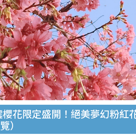
農墟櫻花限定盛開！絕美夢幻粉紅
一覽）