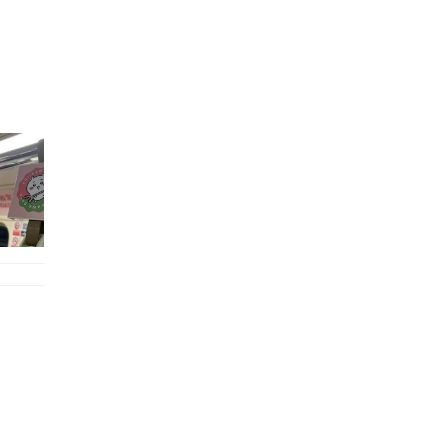
的職員,但其實暗地裡是負責處決逃過法網罪犯的阻擊手｡ 劇情從柳寶娜結束