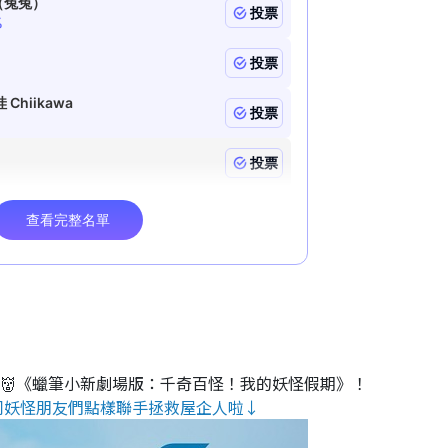
睇👹《蠟筆小新劇場版：千奇百怪！我的妖怪假期》！
同妖怪朋友們點樣聯手拯救屋企人啦↓