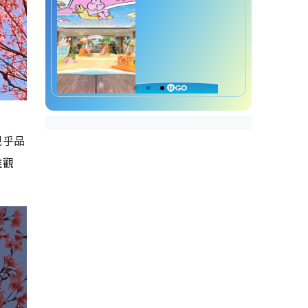
視乎品
離觀