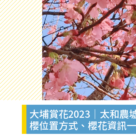
大埔賞花2023｜太和
櫻位置方式、櫻花資訊