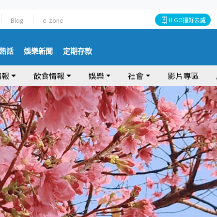
Blog
e-zone
U GO搵好去處
熱話
娛樂新聞
定期存款
情報
飲食情報
娛樂
社會
影片專區