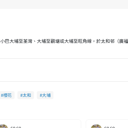
公共小巴大埔至荃灣、大埔至觀塘或大埔至旺角線，於太和邨（廣
櫻花
太和
大埔
co co
co co