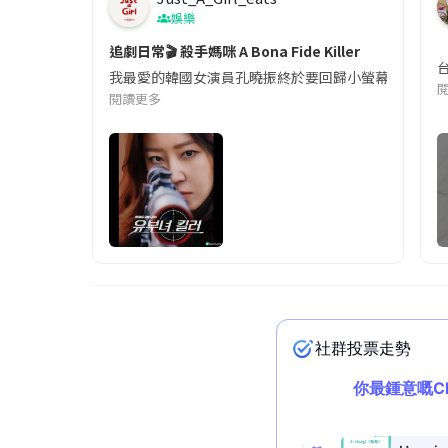
娛樂
追劇日常🎬 殺手媽咪 A Bona Fide Killer
我最愛的韓國女演員孔曉振終於要回歸小螢幕啦!這次的劇
閱讀更多