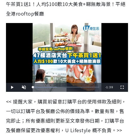
午茶買1送1！人均$100歎10大美食+睇無敵海景！平絕
全港rooftop餐廳
R
-
1:39
L
P
U
F
o
l
n
u
a
a
m
l
e
d
y
u
l
<< 提醒大家，購買前留意訂購平台的使用條款及細則，
e
t
s
d
e
c
m
:
r
一切以訂購平台及餐廳公佈的價錢為準。數量有限，售
3
e
6
e
a
.
n
4
完即止；所有優惠細則更新至文章發佈日期，訂購平台
0
i
%
及餐廳保留更改優惠權利，U Lifestyle 概不負責。>>
n