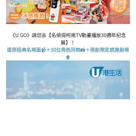
《U GO》請您去【名偵探柯南TV動畫播放30週年紀念
展】！
還原經典名場面📹＋30位角色同框📸＋原創限定感謝劇場
🍿