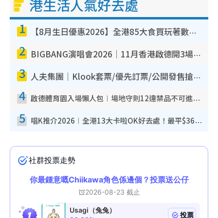
港生活人氣好去處
1
【8月生日優惠2026】全港85大食買玩著數攻略 自助餐/火鍋放題同行免費＋誠品/DONKI送現金券
2
BIGBANG演唱會2026｜11月香港啟德開3場！實名制VIP申請、優先購票攻略
3
人夫集團｜Klook套票/優先訂票/公開發售搶飛攻略！附票價.購票連結.場地座位表
4
啟德體育園入場懶人包︱場地守則12違禁品不可進場准帶細水樽但全場禁樽蓋！應援牌有限制！
5
唱K推介2026︱全港13大卡啦OK好去處！最平$36起 日文K都有！(附地址+收費詳情)