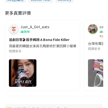
更多真實評價
Just_A_Girl_eats
co c
娛樂
吹
台灣
追劇日常🎬 殺手媽咪 A Bona Fide Killer
台灣地鐵宣
我最愛的韓國女演員孔曉振終於要回歸小螢幕啦!這次的劇本改編自同名
閱讀更多
閱讀更多