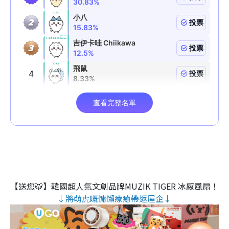
【送您🐯】韓國超人氣文創品牌MUZIK TIGER 冰感風扇！
↓將萌虎嘅慵懶療癒帶返屋企↓