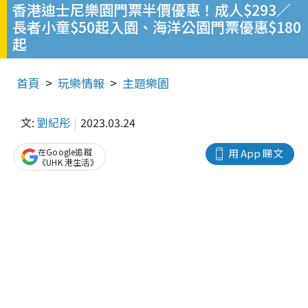
香港迪士尼樂園門票半價優惠！成人$293／
長者小童$50起入園、海洋公園門票優惠$180
起
首頁
玩樂情報
主題樂園
文:
劉紀彤
2023.03.24
在Google追蹤
用 App 睇文
《UHK 港生活》