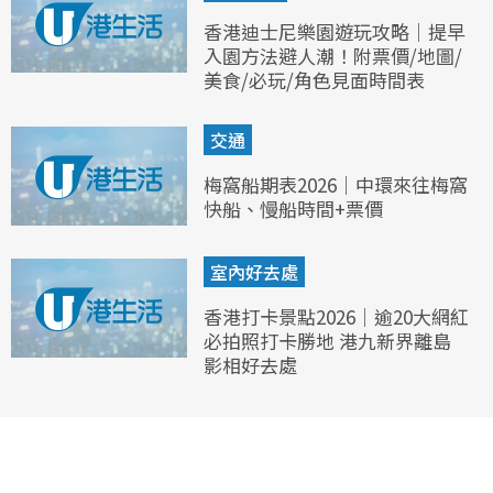
香港迪士尼樂園遊玩攻略｜提早
入園方法避人潮！附票價/地圖/
美食/必玩/角色見面時間表
交通
梅窩船期表2026｜中環來往梅窩
快船、慢船時間+票價
室內好去處
香港打卡景點2026｜逾20大網紅
必拍照打卡勝地 港九新界離島
影相好去處