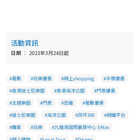
i
n
g
T
活動資訊
i
日期
2023年3月24日起
m
e
著數
玩樂優惠
網上shopping
半價優惠
香港迪士尼樂園
香港海洋公園
門票優惠
主題樂園
門票
恐龍
著數優惠
迪士尼樂園
海洋公園
昂坪360
網購平台
纜車
玩樂
九龍灣國際展貿中心 EMax
網上購物
Local Tour
Disney