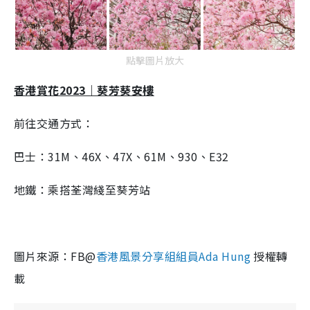
i
m
e
點擊圖片放大
香港賞花2023｜葵芳葵安樓
前往交通方式：
巴士：31M、46X、47X、61M、930、E32
地鐵：乘搭荃灣綫至葵芳站
圖片來源：FB@
香港風景分享組組員Ada Hung
授權轉
載