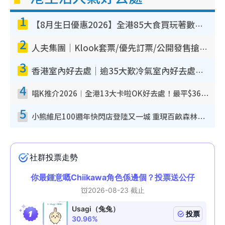
1
【8月生日優惠2026】全港85大食買玩著數攻略 自助餐/火鍋放題同行免費＋誠品/DONKI送現金券
2
人夫集團｜Klook套票/優先訂票/公開發售搶飛攻略！附票價.購票連結.場地座位表
3
香港室內好去處｜逾35大歎冷氣室內好去處推介 室內活動免費避雨無懼落雨
4
唱K推介2026︱全港13大卡啦OK好去處！最平$36起 日文K都有！(附地址+收費詳情)
5
小熊維尼100週年快閃店登陸又一城 重現百畝森林經典場景／獨家限定盲盒登場／專屬DIY香水