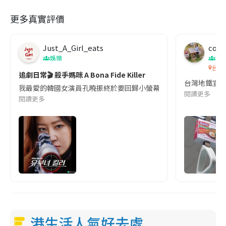
更多真實評價
Just_A_Girl_eats
co c
娛樂
吹
台灣
追劇日常🎬 殺手媽咪 A Bona Fide Killer
台灣地鐵宣
我最愛的韓國女演員孔曉振終於要回歸小螢幕啦!這次的劇本改編自同名
閱讀更多
閱讀更多
港生活人氣好去處