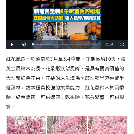
R
-
2:16
L
P
U
F
o
l
n
u
a
a
m
l
e
d
y
u
l
紅花風鈴木於通常於3月至5月盛開，花期長約10天，較
e
t
s
d
e
c
m
:
r
黃金風鈴木為長。花朵形狀似風鈴，是具有觀賞價值的
2
e
3
e
a
.
n
8
大型紫紅色花朵，花朵的原生境為季節性乾旱落葉或半
2
i
%
落葉林，故本種具較強的抗旱能力。紅花風鈴木於雨季
n
時，綠葉濃密，可供遮蔭；乾季時，花朵繁盛，可供觀
i
賞。
n
g
T