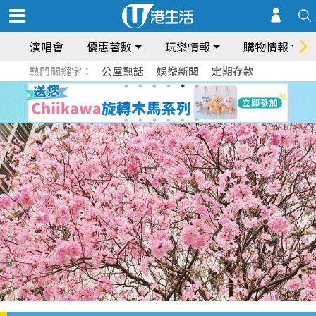
演唱會
優惠著數
玩樂情報
購物情報
熱門關鍵字：
公屋熱話
娛樂新聞
定期存款