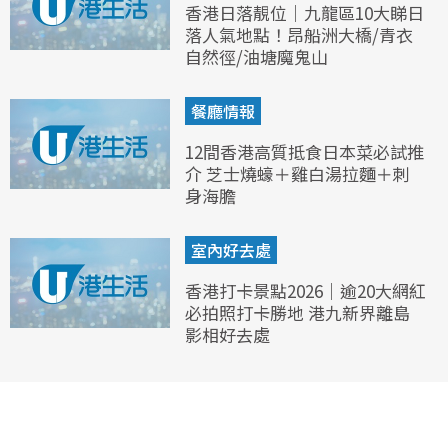
香港日落靚位｜九龍區10大睇日
落人氣地點！昂船洲大橋/青衣
自然徑/油塘魔鬼山
餐廳情報
12間香港高質抵食日本菜必試推
介 芝士燒蠔＋雞白湯拉麵＋刺
身海膽
室內好去處
香港打卡景點2026｜逾20大網紅
必拍照打卡勝地 港九新界離島
影相好去處