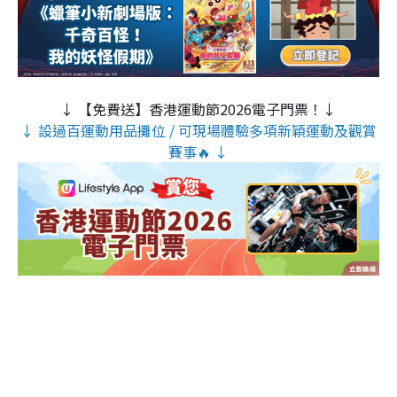
↓ 【免費送】香港運動節2026電子門票！↓
↓ 設過百運動用品攤位 / 可現場體驗多項新穎運動及觀賞
賽事🔥 ↓