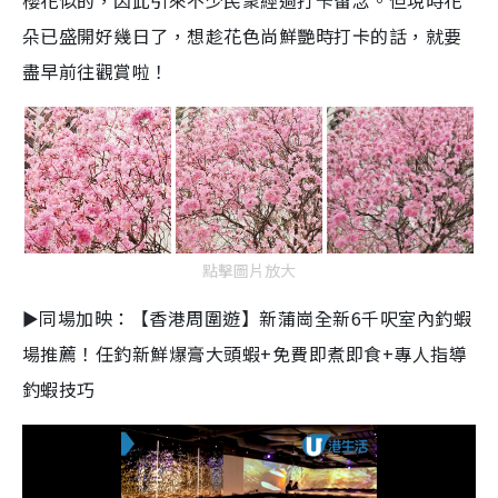
櫻花似的，因此引來不少民衆經過打卡留念。但現時花
朵已盛開好幾日了，想趁花色尚鮮艷時打卡的話，就要
盡早前往觀賞啦！
點擊圖片放大
►同場加映：【香港周圍遊】新蒲崗全新6千呎室內釣蝦
場推薦！任釣新鮮爆膏大頭蝦+免費即煮即食+專人指導
釣蝦技巧