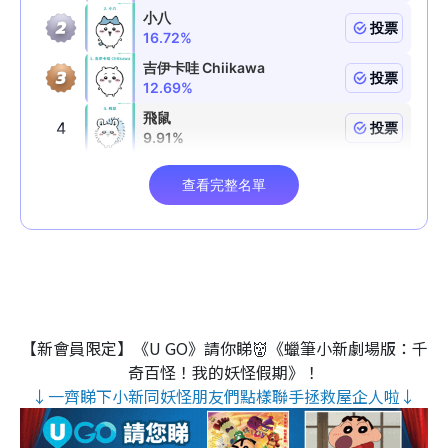
【新會員限定】《U GO》請你睇👹《蠟筆小新劇場版：千
奇百怪！我的妖怪假期》！
↓一齊睇下小新同妖怪朋友們點樣聯手拯救屋企人啦↓