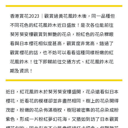
香港賞花2023｜觀賞過黃花風鈴木後，同一品種但
不同花色的紅花風鈴木近日盛放！是次各位能前往
葵芳葵安樓觀賞到鮮艷的花朵，粉紅色的花朵驟眼
看與日本櫻花相似度甚高，觀賞度非常高，錯過了
觀賞櫻花的話，也不妨可以看看這種同樣粉嫩的紅
花風鈴木！往下即睇前往交通方式、紅花風鈴木花
期及資訊！
近日，紅花風鈴木於葵芳葵安樓盛開，花朵遠看似日本
櫻花，近看花的模樣卻並非盡然相同。樹上的花朵開得
茂密，粉嫩的花朵佈滿樹杈，樹冠被密集的花朵染成粉
紫色，形成一片粉紅夢幻花海，又猶如到訪了日本觀賞