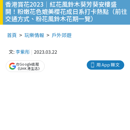
香港賞花2023｜紅花風鈴木葵芳葵安樓盛
開！粉嫩花色媲美櫻花成日系打卡熱點（前往
交通方式、粉花風鈴木花期一覽）
首頁
玩樂情報
戶外郊遊
文:
李紫彤
2023.03.22
在Google追蹤
用 App 睇文
《UHK 港生活》