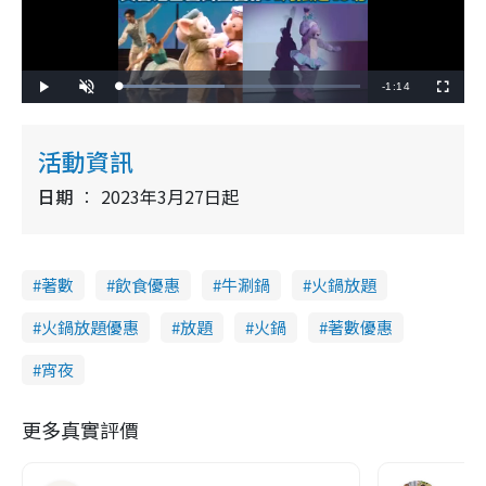
R
-
1:14
L
P
U
F
o
l
n
u
a
a
m
l
e
d
y
u
l
e
t
s
d
e
c
活動資訊
m
:
r
4
e
3
e
a
.
日期
2023年3月27日起
n
7
8
i
%
n
著數
飲食優惠
牛涮鍋
火鍋放題
i
n
火鍋放題優惠
放題
火鍋
著數優惠
g
宵夜
T
i
更多真實評價
m
e