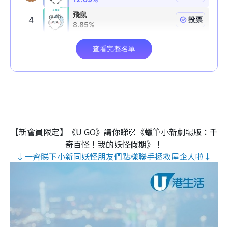
【新會員限定】《U GO》請你睇👹《蠟筆小新劇場版：千
奇百怪！我的妖怪假期》！
↓一齊睇下小新同妖怪朋友們點樣聯手拯救屋企人啦↓