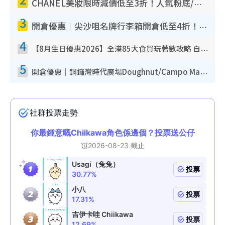
CHANEL美妝限時減價低至3折！人氣粉底/唇膏/精華液低至$275！COCO香水都有平
3
開倉優惠｜尖沙咀名牌行李箱開倉低至4折！一連5日 American Tourister/ace./Hallmark $200起！
4
【8月生日優惠2026】全港85大食買玩著數攻略 自助餐/火鍋放題同行免費＋誠品/DONKI送現金券
5
開倉優惠｜銅鑼灣時代廣場Doughnut/Campo Marzio開倉低至1折！背囊、書包、手袋劈價$200起