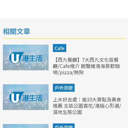
相關文章
Cafe
【西九餐廳】7大西九文化區餐
廳/Cafe推介 飽覽維港海景歎咖
啡/pizza/熱狗
戶外郊遊
上水好去處｜逾10大景點及美食
推薦 北區公園賞花/港版心形湖/
濕地生態公園
戶外郊遊