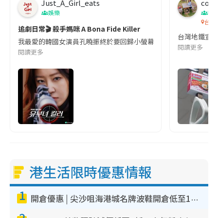
Just_A_Girl_eats
co c
娛樂
吹
台灣
追劇日常🎬 殺手媽咪 A Bona Fide Killer
台灣地鐵宣
我最愛的韓國女演員孔曉振終於要回歸小螢幕啦!這次的劇本改編自同名
閱讀更多
閱讀更多
港生活限時優惠情報
1
開倉優惠 | 尖沙咀海港城名牌波鞋開倉低至1折！On鞋$899起／Joy&Peace鞋履$98起
2