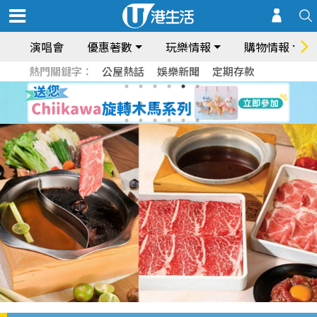
演唱會
優惠著數
玩樂情報
購物情報
熱門關鍵字：
公屋熱話
娛樂新聞
定期存款