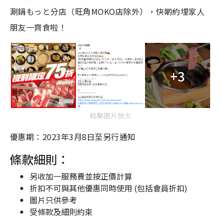
涮鍋もっと分店（旺角MOKO店除外），快啲約埋家人
朋友一齊食啦！
+3
點擊圖片放大
優惠期：2023年3月8日至另行通知
條款細則：
另收加一服務費並按正價計算
折扣不可與其他優惠同時使用 (包括會員折扣)
圖片只供參考
受條款及細則約束