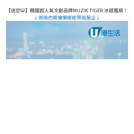
【送您🐯】韓國超人氣文創品牌MUZIK TIGER 冰感風扇！
↓將萌虎嘅慵懶療癒帶返屋企↓