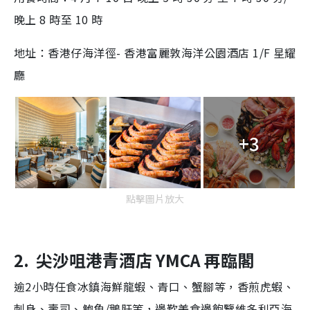
晚上 8 時至 10 時
地址：香港仔海洋徑- 香港富麗敦海洋公園酒店 1/F 星耀
廳
+3
點擊圖片放大
2. 尖沙咀港青酒店 YMCA 再臨閣
逾2小時任食冰鎮海鮮龍蝦、青口、蟹腳等，香煎虎蝦、
刺身、壽司、鮑魚/鵝肝等，邊歎美食邊飽覽維多利亞海