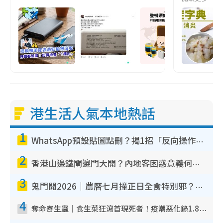
港生活人氣本地熱話
1
WhatsApp預設貼圖點刪？揭1招「反向操作」還原簡潔介面 附3步實測教學
2
香港山邊鐵閘邊門大開？內地客困惑意義何在！網民神回覆：呢種叫法理性防禦
3
鬼門開2026｜農曆七月撞正日全食特別邪？專家警告切忌做一事！揭4大禁忌+2招保平安
4
奪命寄生蟲｜食生菜狂瀉首現死者！疫潮惡化錄1.8萬宗病例 揭洗菜3大謬誤