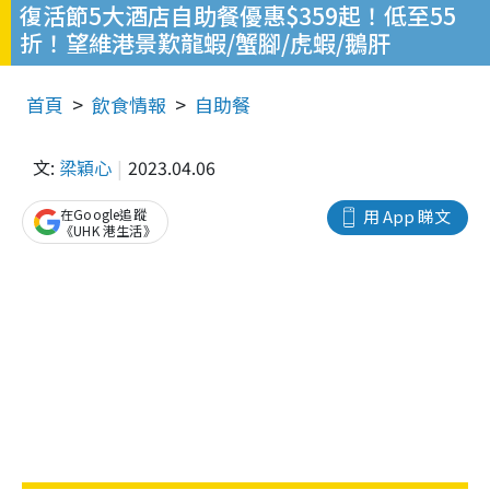
復活節5大酒店自助餐優惠$359起！低至55
折！望維港景歎龍蝦/蟹腳/虎蝦/鵝肝
首頁
飲食情報
自助餐
文:
梁穎心
2023.04.06
在Google追蹤
用 App 睇文
《UHK 港生活》