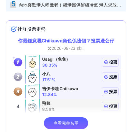
5
內地客歎港人唔識老！揭港鐵保鮮級冷氣 港人求放過：咪投訴