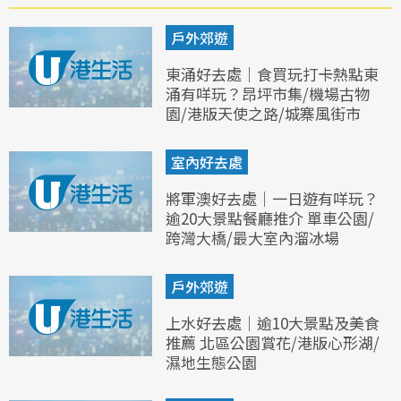
戶外郊遊
東涌好去處｜食買玩打卡熱點東
涌有咩玩？昂坪市集/機場古物
園/港版天使之路/城寨風街市
室內好去處
將軍澳好去處｜一日遊有咩玩？
逾20大景點餐廳推介 單車公園/
跨灣大橋/最大室內溜冰場
戶外郊遊
上水好去處｜逾10大景點及美食
推薦 北區公園賞花/港版心形湖/
濕地生態公園