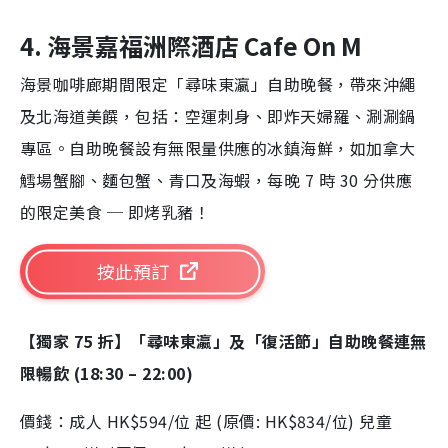
4. 海景嘉福洲際酒店 Cafe On M
海景咖啡廊期間限定「尋味東瀛」自助晚餐，帶來沖繩
及北海道美饌，包括：空運刺身、即炸天婦羅、涮涮鍋
專區。自助晚餐設有無限量供應的冰鎮海鮮，如加拿大
鱈場蟹腳、麵包蟹、青口及海蝦，每晚 7 時 30 分供應
的限定美食 ─ 即烤乳豬！
按此預訂
【獨家 75 折】「尋味東瀛」及「復活節」自助晚餐連無
限暢飲 (18:30 – 22:00)
價錢：成人 HK$594/位 起 (原價: HK$834/位) 兒童