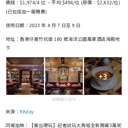
價錢：$1,974/4 位 ，平均 $494/位 (原價：$2,632/位)
(已包括加一服務費)
使用日期：2023 年 4 月 7 日至 9 日
地址：香港仔黃竹坑道 180 號海洋公園萬豪酒店海殿地
下
+3
點擊圖片放大
來源：
KKday
同場加映：【衝出嚟玩】記者試玩大角咀全新開幕5萬呎