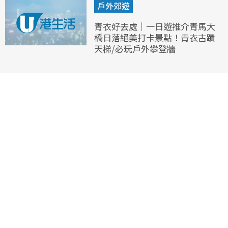
戶外郊遊
青衣好去處｜一日遊推介青馬大
橋日落絕美打卡景點！青衣古蹟
天梯/必玩戶外攀登牆