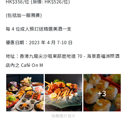
HK$356/位 (原價: HK$526/位)
(包括加一服務費)
每 4 位成人預訂送精選美酒一支
優惠日期：2023 年 4 月 7-10 日
地址：香港九龍尖沙咀東部麽地道 70 - 海景嘉福洲際酒
店內之 Café On M
+3
點擊圖片放大