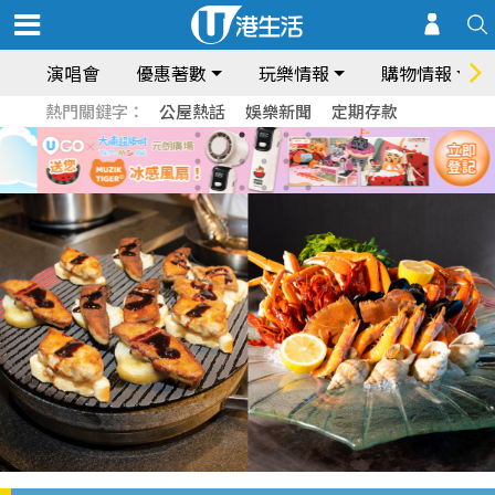
演唱會
優惠著數
玩樂情報
購物情報
熱門關鍵字：
公屋熱話
娛樂新聞
定期存款