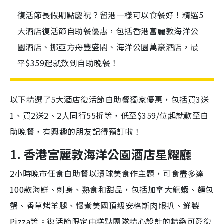
復活節長假期點慶祝？留港一樣可以食餐好！精選5
大酒店復活節自助餐優惠，包括香港富麗敦海洋公
園酒店、挪亞方舟豐盛閣、海洋公園萬豪酒店，最
平$359起就歎到自助晚餐！
以下精選了5大酒店復活節自助餐獨家優惠，包括買3送
1、買2送2、2人同行55折等，低至$359/位起就歎至自
助晚餐，有興趣的朋友記得預訂啦！
1. 香港富麗敦海洋公園酒店星耀廳
2小時晚市任食自助餐以環球美食作主題，可食盡多達
100款海鮮、刺身、熟食和甜品，包括加拿大龍蝦、麵包
蟹、香草烤羊腿、慢煮美國頂級安格斯⾁眼扒、鮮製
Pizza等。復活節限定由糕點團隊精心設計的精緻可愛復