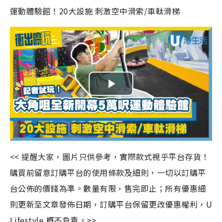
運動體驗館！20大設施 刺激空中滑索/車軚滑梯
P
l
a
<< 提醒大家，圖片只供參考，實際款式視乎平台存貨！
y
購買前留意訂購平台的使用條款及細則，一切以訂購平
V
台公佈的價錢為準。數量有限，售完即止；所有優惠細
則更新至文章發佈日期，訂購平台保留更改優惠權利，U
i
Lifestyle 概不負責。>>