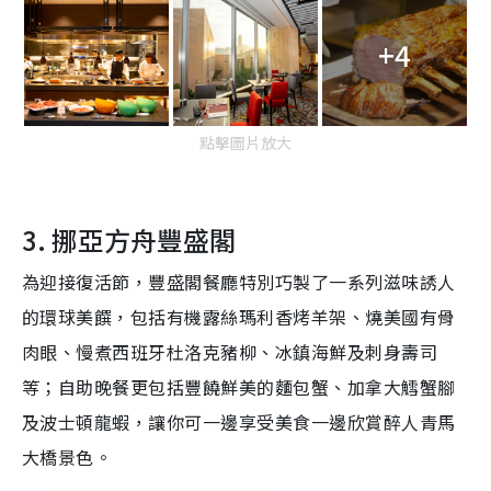
+4
點擊圖片放大
3. 挪亞方舟豐盛閣
為迎接復活節，豐盛閣餐廳特別巧製了一系列滋味誘人
的環球美饌，包括有機露絲瑪利香烤羊架、燒美國有骨
肉眼、慢煮西班牙杜洛克豬柳、冰鎮海鮮及刺身壽司
等；自助晚餐更包括豐饒鮮美的麵包蟹、加拿大鱈蟹腳
及波士頓龍蝦，讓你可一邊享受美食一邊欣賞醉人青馬
大橋景色。