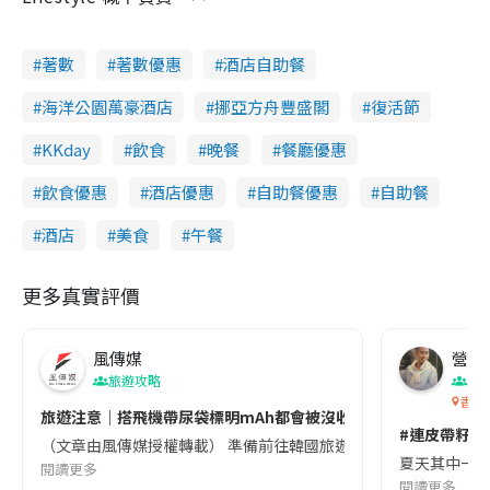
d
e
著數
著數優惠
酒店自助餐
海洋公園萬豪酒店
挪亞方舟豐盛閣
復活節
o
KKday
飲食
晚餐
餐廳優惠
飲食優惠
酒店優惠
自助餐優惠
自助餐
酒店
美食
午餐
更多真實評價
風傳媒
營養教
旅遊攻略
生
香港
旅遊注意｜搭飛機帶尿袋標明mAh都會被沒收😱出發前切記檢查「1
#連皮帶籽都
（文章由風傳媒授權轉載） 準備前往韓國旅遊的民眾，近期要特別留
夏天其中一種時
閱讀更多
閱讀更多