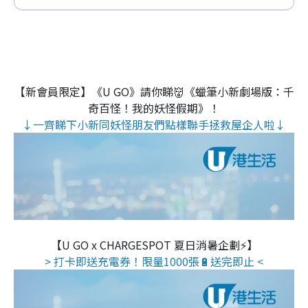
【新會員限定】《U GO》請你睇👹《蠟筆小新劇場版：千
奇百怪！我的妖怪假期》！
↓一齊睇下小新同妖怪朋友們點樣聯手拯救屋企人啦↓
【U GO x CHARGESPOT 夏日消暑企劃⚡】
> 打卡即送充電券！限量1000張🔋送完即止 <