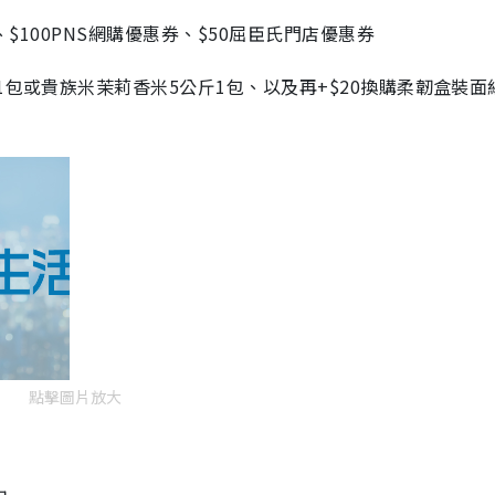
、$100PNS網購優惠券、$50屈臣氏門店優惠券
1包或貴族米茉莉香米5公斤1包、以及再+$20換購柔韌盒裝面
點擊圖片放大