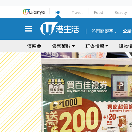
HK
Travel
Food
Beauty
熱門關鍵字：
公屋
演唱會
優惠著數
玩樂情報
購物