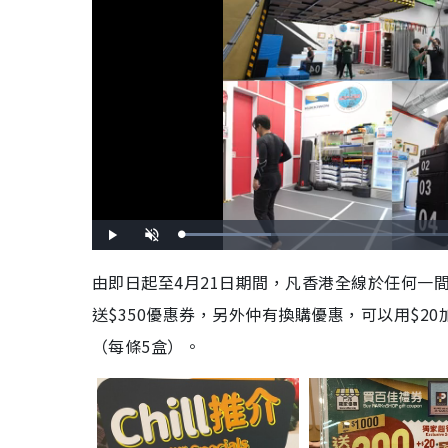
L
P
U
o
l
n
a
a
m
d
y
u
由即日起至4月21日期間，凡香港全線於任何一間
e
t
d
e
:
送$350優惠券，另外仲有換購優惠，可以用$2
2
1
.
4
（每條5盒）。
6
%