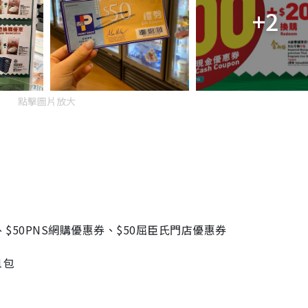
+2
g
T
i
m
點擊圖片放大
e
、$50PNS網購優惠券、$50屈臣氏門店優惠券
1包