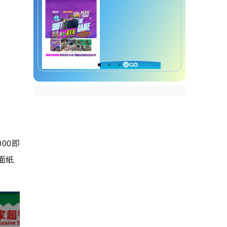
000即
面紙