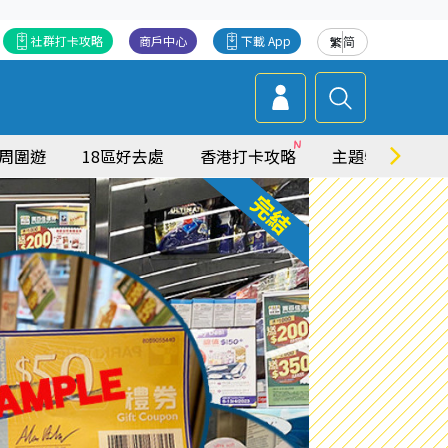
社群打卡攻略
商戶中心
下載 App
繁
简
周圍遊
18區好去處
香港打卡攻略
主題特集