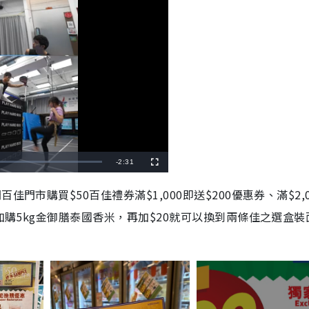
R
-
2:31
F
u
l
e
l
百佳門市購買$50百佳禮券
滿$1,000即送$200優惠券、滿$2,
s
c
m
r
0加購5kg金御膳泰國香米，再加$20就可以換到兩條佳之選盒裝
e
e
a
n
i
n
i
n