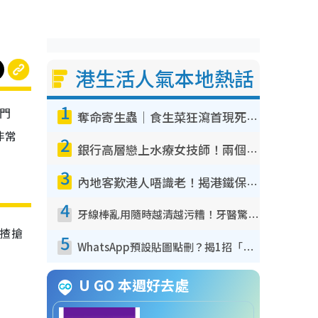
港生活人氣本地熱話
1
於門
奪命寄生蟲｜食生菜狂瀉首現死者！疫潮惡化錄1.8萬宗病例 揭洗菜3大謬誤
非常
2
銀行高層戀上水療女技師！兩個月借128萬驚覺「沉船」沉落火海 揭背後疑似邪教操控賣淫
3
內地客歎港人唔識老！揭港鐵保鮮級冷氣 港人求放過：咪投訴
4
牙線棒亂用隨時越清越污糟！牙醫驚揭盲目過戶細菌恐致蛀牙：呢種先係日常真保養
7揸搶
5
WhatsApp預設貼圖點刪？揭1招「反向操作」還原簡潔介面 附3步實測教學
U GO 本週好去處