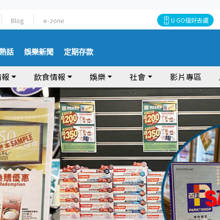
Blog
e-zone
U GO搵好去處
熱話
娛樂新聞
定期存款
情報
飲食情報
娛樂
社會
影片專區