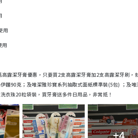
用
用
使用
使用
括高露潔牙膏優惠，只要買2支高露潔牙膏加2支高露潔牙刷，
湯伊麵90克；及唯潔雅珍寶系列抽取式面紙標準裝(5包) ；及唯
X洗衣珠20粒袋裝，買牙膏送多件日用品，非常抵！
+4