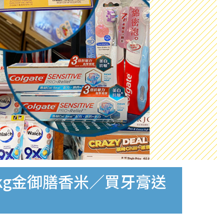
5kg金御膳香米／買牙膏送