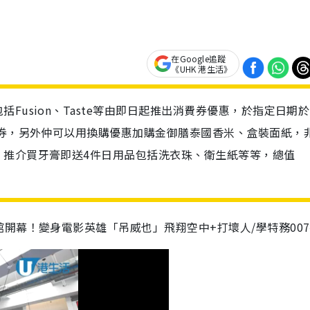
在Google追蹤
《UHK 港生活》
Fusion、Taste等由即日起推出消費券優惠，於指定日期
金券，另外仲可以用換購優惠加購金御膳泰國香米、盒裝面紙，
，推介買牙膏即送4件日用品包括洗衣珠、衛生紙等等，總值
開幕！變身電影英雄「吊威也」飛翔空中+打壞人/學特務00