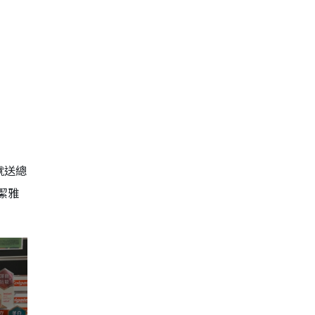
就送總
潔雅