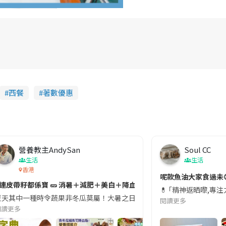
西餐
著數優惠
營養教主AndySan
Soul CC
生活
生活
香港
切記檢查「1標示」🚨
呢款魚油大家食過未
#連皮帶籽都係寶 🥒 消暑＋減肥＋美白＋降血脂
近期要特別留意隨身行李中的行動電源。一名旅客日前在機場安檢時，明明攜
💊 ｢精神返晒嚟,專
天其中一種時令蔬果非冬瓜莫屬！大暑之日，點都要飲碗冬瓜湯消暑解渴！除了解暑，冬瓜仲有
閱讀更多
閱讀更多