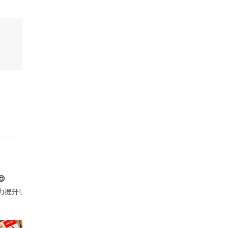

帶的行動電源機身已標示「10000mAh」，卻仍被要求當場丟棄，讓他
注力提升!｣ 長時間對住電腦､剪片寫稿,成日覺得眼睛乾澀､腦袋好似｢斷線｣｡試咗
好多鮮為人知嘅好處：減肥、消水腫、降血脂、美白養顏👇 冬瓜5大功效✨ 1️⃣ 利尿