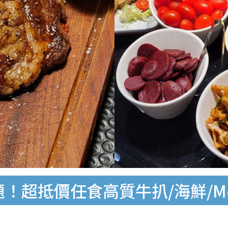
！超抵價任食高質牛扒/海鮮/Möv