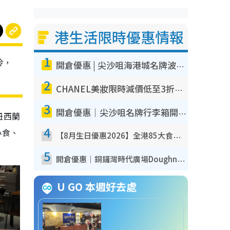
港生活限時優惠情報
1
冷，
開倉優惠 | 尖沙咀海港城名牌波鞋開倉低至1折！On鞋$899起／Joy&Peace鞋履$98起
2
CHANEL美妝限時減價低至3折！人氣粉底/唇膏/精華液低至$275！COCO香水都有平
3
開倉優惠｜尖沙咀名牌行李箱開倉低至4折！一連5日 American Tourister/ace./Hallmark $200起！
紐西蘭
4
小食、
【8月生日優惠2026】全港85大食買玩著數攻略 自助餐/火鍋放題同行免費＋誠品/DONKI送現金券
5
開倉優惠｜銅鑼灣時代廣場Doughnut/Campo Marzio開倉低至1折！背囊、書包、手袋劈價$200起
U GO 本週好去處