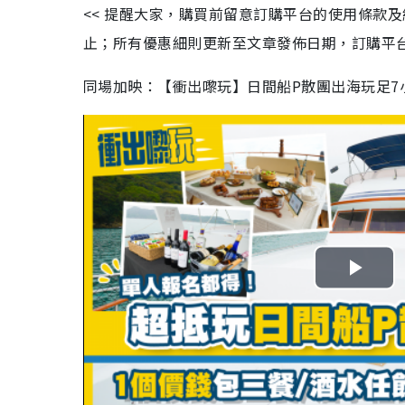
<< 提醒大家，購買前留意訂購平台的使用條款
止；所有優惠細則更新至文章發佈日期，訂購平台及餐
同場加映：【衝出嚟玩】日間船P散團出海玩足7
P
l
a