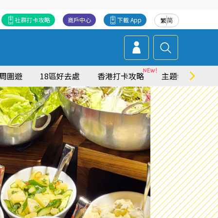
社群打卡攻略
商戶中心
下載 App
繁
简
周圍遊
18區好去處
香港打卡攻略
主題特集