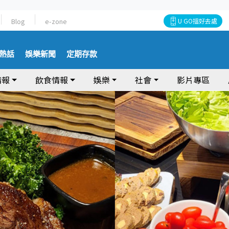
Blog
e-zone
U GO搵好去處
熱話
娛樂新聞
定期存款
情報
飲食情報
娛樂
社會
影片專區