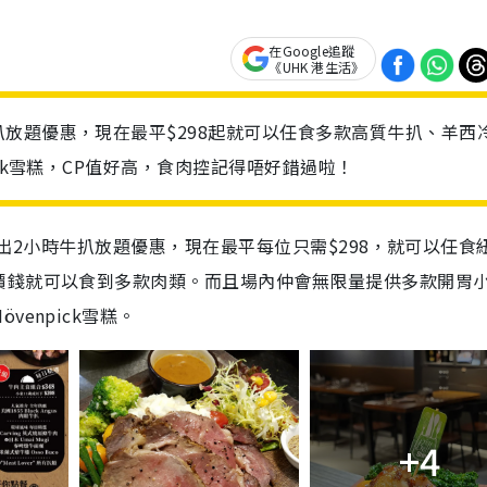
在Google追蹤
《UHK 港生活》
放題優惠，現在最平$298起就可以任食多款高質牛扒、羊西
ck雪糕，CP值好高，食肉控記得唔好錯過啦！
起推出2小時牛扒放題優惠，現在最平每位只需$298，就可以任食
價錢就可以食到多款肉類。而且場內仲會無限量提供多款開胃
enpick雪糕。
+4