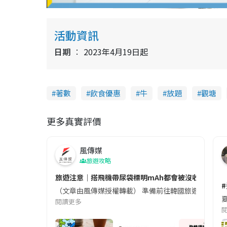
y
V
活動資訊
i
日期
2023年4月19日起
d
e
著數
飲食優惠
牛
放題
觀塘
o
更多真實評價
風傳媒
旅遊攻略
旅遊注意｜搭飛機帶尿袋標明mAh都會被沒收😱出發前
（文章由風傳媒授權轉載） 準備前往韓國旅遊的民眾，
夏
閱讀更多