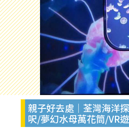
親子好去處｜荃灣海洋探
呎/夢幻水母萬花筒/VR