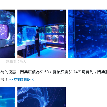
點擊圖片放大
時的優惠！門票原價為$168，折後只需$124即可買到；門票
過啦！
>>立刻訂購<<