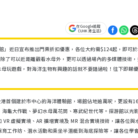
在Google追蹤
《UHK 港生活》
館」近日宣布推出門票折扣優惠，各位大約需$124起，即可於
位除了可以近距離觀看水母外，更可以透過場內的多媒體技術，
魚與水母玩遊戲，對海洋生物有興趣的話就不要錯過啦！往下即睇
為全港首個建於市中心的海洋體驗館，場館佔地逾萬呎，更設有1
、海龜大作戰、夢幻水母萬花筒、寒武紀世代等。探游館以光
R 虛擬實境、AR 擴增實境及 MR 混合實境技術，讓各位與
保育工作坊、潛水活動和乘坐半潛艇到海底探險等，讓各位學