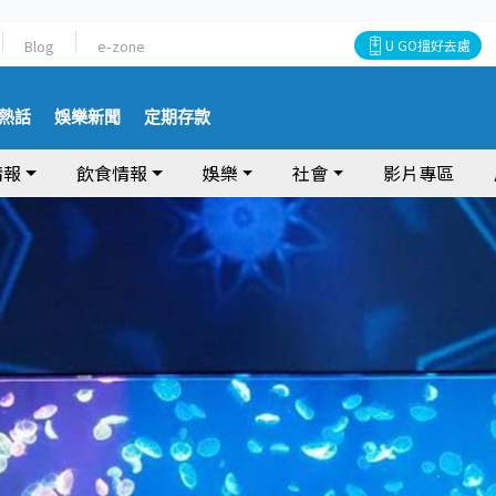
Blog
e-zone
U GO搵好去處
熱話
娛樂新聞
定期存款
情報
飲食情報
娛樂
社會
影片專區