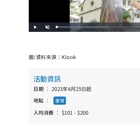
L
P
U
o
l
n
a
a
m
d
y
u
e
t
d
e
:
3
9
圖/資料來源：Klook
.
5
1
%
活動資訊
日期
2023年4月25日起
地點
荃灣
人均消費
$101 - $200