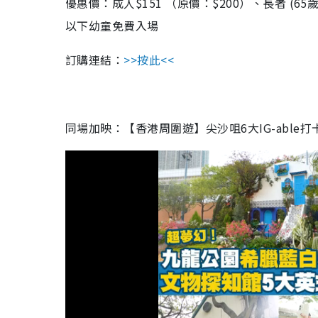
優惠價：成人$151 （原價：$200）、長者 (65
以下幼童免費入場
訂購連結：
>>按此<<
同場加映：【香港周圍遊】尖沙咀6大IG-abl