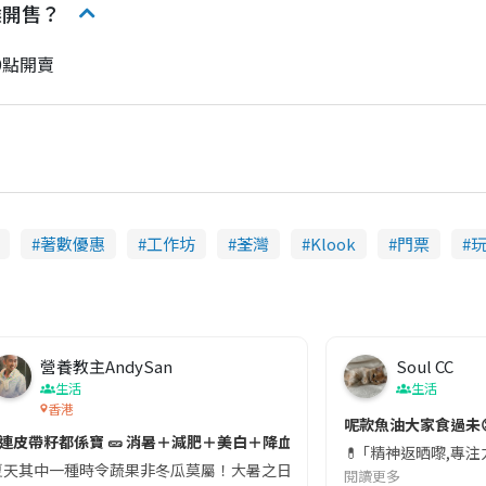
候開售？
9點開賣
著數優惠
工作坊
荃灣
Klook
門票
營養教主AndySan
Soul CC
生活
生活
香港
切記檢查「1標示」🚨
呢款魚油大家食過未
#連皮帶籽都係寶 🥒 消暑＋減肥＋美白＋降血脂
近期要特別留意隨身行李中的行動電源。一名旅客日前在機場安檢時，明明攜
💊 ｢精神返晒嚟,專
天其中一種時令蔬果非冬瓜莫屬！大暑之日，點都要飲碗冬瓜湯消暑解渴！除了解暑，冬瓜仲有
閱讀更多