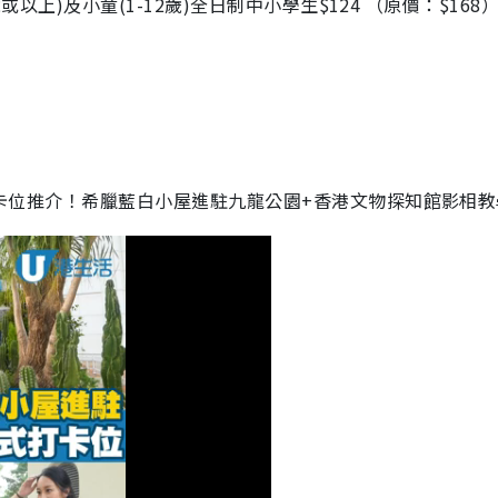
歲或以上)及小童(1-12歲)全日制中小學生$124 （原價：$168
e打卡位推介！希臘藍白小屋進駐九龍公園+香港文物探知館影相教