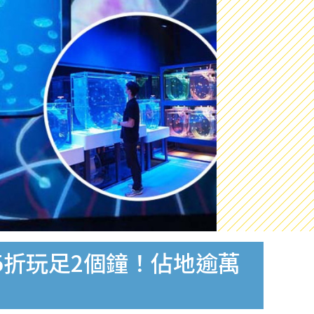
5折玩足2個鐘！佔地逾萬