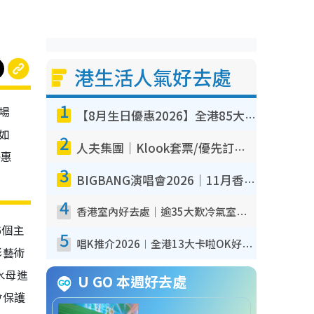
港生活人氣好去處
1
場
【8月生日優惠2026】全港85大食買玩著數攻略 自助餐/火鍋放題同行免費＋誠品/DONKI送現金券
如
2
人夫集團｜Klook套票/優先訂票/公開發售搶飛攻略！附票價.購票連結.場地座位表
優惠
3
BIGBANG演唱會2026｜11月香港啟德開3場！實名制VIP申請、優先購票攻略
4
香港室內好去處｜逾35大歎冷氣室內好去處推介 室內活動免費避雨無懼落雨
6個主
5
唱K推介2026︱全港13大卡啦OK好去處！最平$36起 日文K都有！(附地址+收費詳情)
影藝術
水母進
U GO 本週好去處
會保護