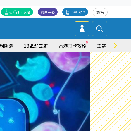
社群打卡攻略
商戶中心
下載 App
繁
简
周圍遊
18區好去處
香港打卡攻略
主題特集