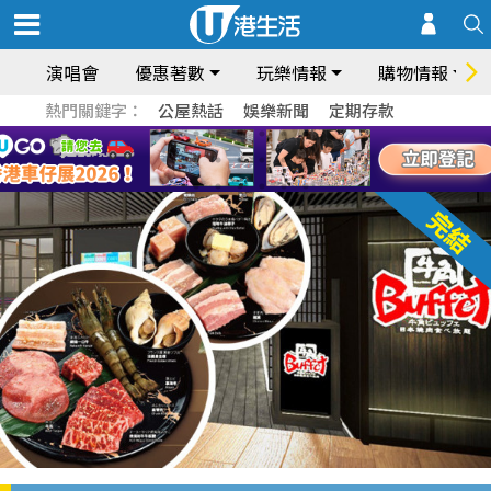
演唱會
優惠著數
玩樂情報
購物情報
熱門關鍵字：
公屋熱話
娛樂新聞
定期存款