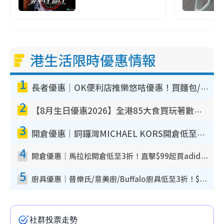
港生活限時優惠情報
1
長者優惠｜OK便利店推樂悠咭優惠！買麵包/牛奶/保健品拍卡即減
2
【8月生日優惠2026】全港85大食買玩著數攻略 自助餐/火鍋放題同行免費＋誠品/DONKI送現金券
3
開倉優惠｜銅鑼灣MICHAEL KORS開倉低至17折！直擊$500起買手袋/銀包/鞋款 必買經典Jet Set系列
4
開倉優惠｜馬拉松開倉低至3折！直擊$99起買adidas／New Balance／Puma鞋款 STANLEY保溫杯劈價至$119起
5
廚具優惠｜普樂氏/意美廚/Buffalo廚具低至3折！$89起買煎鍋／炒鑊／個人鍋 同場小家電激減至$99起