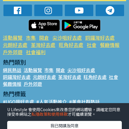
活動展覽
市集
開倉
尖沙咀好去處
銅鑼灣好去處
元朗好去處
荃灣好去處
旺角好去處
社會
餐廳情報
戶外郊遊
社會福利
熱門類別
網民熱話
活動展覽
市集
開倉
尖沙咀好去處
銅鑼灣好去處
元朗好去處
荃灣好去處
旺角好去處
社會
餐廳情報
戶外郊遊
熱門標籤
#UGO搵好去處
#人氣活動推介
#美食社群熱話
#親子玩樂好去處
#ULifestyle應用程式
#限時搶
U Lifestyle 會使用Cookies來改善您的網站體驗，請確定您同意
接受本網站之
私隱政策和使用條款
才可繼續瀏覽。
#UJetso禮物放送
#ULifestyle商戶中心
#著數
#網絡熱話
我已閱讀及同意
香港經濟日報版權所有©2026