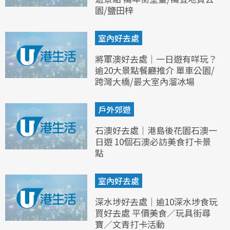
園/鹽田梓
室內好去處
將軍澳好去處｜一日遊有咩玩？
逾20大景點餐廳推介 單車公園/
跨灣大橋/最大室內溜冰場
戶外郊遊
石澳好去處｜港島後花園石澳一
日遊 10個石澳必訪美食打卡景
點
室內好去處
深水埗好去處｜逾10深水埗食玩
買好去處 平價美食／玩具街尋
寶／文青打卡活動