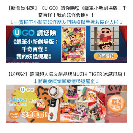
【新會員限定】《U GO》請你睇👹《蠟筆小新劇場版：千
奇百怪！我的妖怪假期》！
↓一齊睇下小新同妖怪朋友們點樣聯手拯救屋企人啦↓
【送您🐯】韓國超人氣文創品牌MUZIK TIGER 冰感風扇！
↓將萌虎嘅慵懶療癒帶返屋企↓