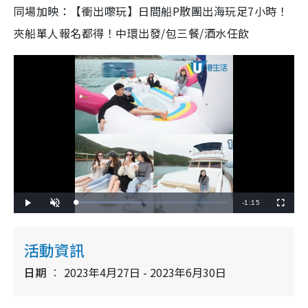
同場加映：【衝出嚟玩】日間船P散團出海玩足7小時！
夾船單人報名都得！中環出發/包三餐/酒水任飲
R
-
1:15
L
P
U
F
o
l
n
u
a
a
m
l
e
d
y
u
l
e
t
s
d
e
c
活動資訊
m
:
r
4
e
3
e
a
.
日期
2023年4月27日 - 2023年6月30日
n
2
0
i
%
n