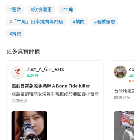
著數
飲食優惠
牛角
i
n
「牛角」日本燒肉專門店
燒肉
著數優惠
g
宵夜
T
i
更多真實評價
m
e
Just_A_Girl_eats
co c
娛樂
吹
台灣
追劇日常🎬 殺手媽咪 A Bona Fide Killer
台灣地鐵宣
我最愛的韓國女演員孔曉振終於要回歸小螢幕啦!這次的劇本改編自同名
閱讀更多
閱讀更多