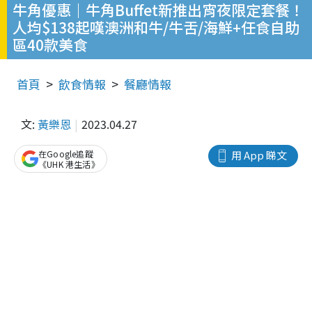
牛角優惠｜牛角Buffet新推出宵夜限定套餐！
人均$138起嘆澳洲和牛/牛舌/海鮮+任食自助
區40款美食
首頁
飲食情報
餐廳情報
文:
黃樂恩
2023.04.27
在Google追蹤
用 App 睇文
《UHK 港生活》