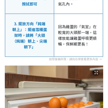
擦拭即可
氣孔內。
3. 擺放方向「鈍端
因為雞蛋的「氣室」在
朝上」：擺進雪櫃蛋
較寬的大頭那一端，這
架時，請將「大頭
樣放能讓雞蛋呼吸更順
（鈍端）朝上、尖端
暢，保鮮期更長！
朝下」