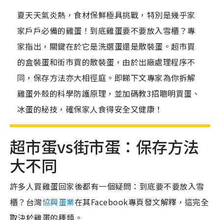
夏天天氣炎熱，食材保鮮極具挑戰，特別是幾乎家
家戶戶必備的雞蛋！到底雞蛋要不要放入雪櫃？專
家指出，關鍵在於它是洗選蛋還是散裝蛋。超市買
的盒裝蛋和街市買的散裝蛋，由於出廠處理程序不
同，保存方法亦大相徑庭。即睇下文專家為你拆解
雞蛋外殼的科學防護原理，並加碼教3招聰明買蛋、
冰蛋的秘技，確保家人食得安全又健康！
超市蛋vs街市蛋：保存方法
大不同
許多人買雞蛋回家後都有一個疑問：到底要不要放入雪
櫃？台灣
協興蛋業
在其Facebook專頁發文解釋，這完全
取決於雞蛋的種類。