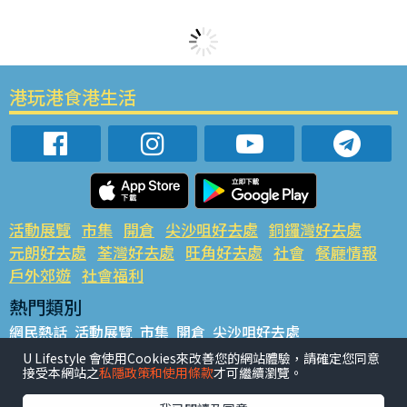
港玩港食港生活
活動展覽
市集
開倉
尖沙咀好去處
銅鑼灣好去處
元朗好去處
荃灣好去處
旺角好去處
社會
餐廳情報
戶外郊遊
社會福利
熱門類別
網民熱話
活動展覽
市集
開倉
尖沙咀好去處
銅鑼灣好去處
元朗好去處
荃灣好去處
旺角好去處
社會
U Lifestyle 會使用Cookies來改善您的網站體驗，請確定您同意
接受本網站之
私隱政策和使用條款
才可繼續瀏覽。
餐廳情報
戶外郊遊
熱門標籤