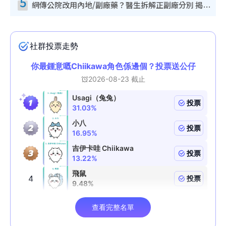
5
網傳公院改用內地/副廠藥？醫生拆解正副廠分別 揭4類人換藥隨時出事