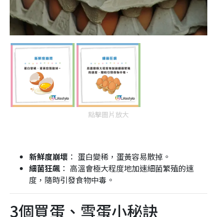
點擊圖片放大
新鮮度崩壞
： 蛋白變稀，蛋黃容易散掉。
細菌狂飆
： 高溫會極大程度地加速細菌繁殖的速
度，隨時引發食物中毒。
3個買蛋、雪蛋小秘訣