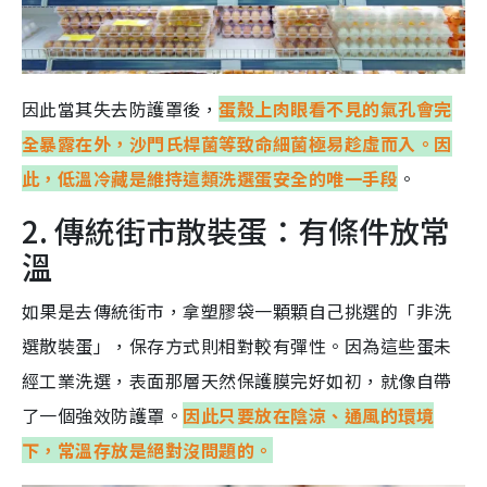
因此當其失去防護罩後，
蛋殼上肉眼看不見的氣孔會完
全暴露在外，沙門氏桿菌等致命細菌極易趁虛而入。因
此，低溫冷藏是維持這類洗選蛋安全的唯一手段
。
2. 傳統街市散裝蛋：有條件放常
溫
如果是去傳統街市，拿塑膠袋一顆顆自己挑選的「非洗
選散裝蛋」，保存方式則相對較有彈性。因為這些蛋未
經工業洗選，表面那層天然保護膜完好如初，就像自帶
了一個強效防護罩。
因此
只要放在陰涼、通風的環境
下，常溫存放是絕對沒問題的。