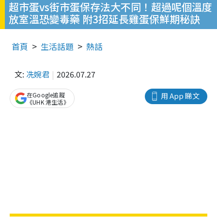
超市蛋vs街市蛋保存法大不同！超過呢個溫度
放室溫恐變毒藥 附3招延長雞蛋保鮮期秘訣
首頁
生活話題
熱話
文:
冼婉君
2026.07.27
在Google追蹤
用 App 睇文
《UHK 港生活》