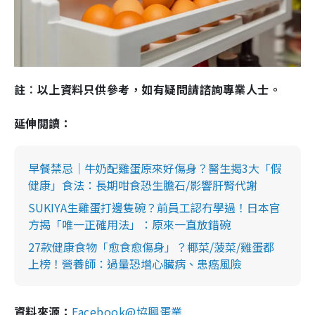
註︰以上資料只供參考，如有疑問請諮詢專業人士。
延伸閲讀：
早餐禁忌｜牛奶配雞蛋原來好傷身？醫生揭3大「假
健康」食法：長期咁食恐生膽石/影響肝腎代謝
SUKIYA生雞蛋打邊隻碗？前員工認冇學過！日本官
方揭「唯一正確用法」：原來一直放錯碗
27款健康食物「愈食愈傷身」？椰菜/菠菜/雞蛋都
上榜！營養師：過量恐增心臟病、患癌風險
資料來源：
Facebook@協興蛋業