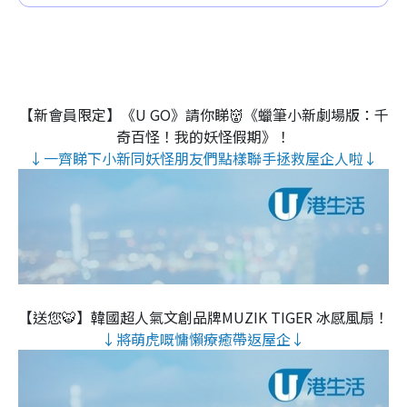
【新會員限定】《U GO》請你睇👹《蠟筆小新劇場版：千
奇百怪！我的妖怪假期》！
↓一齊睇下小新同妖怪朋友們點樣聯手拯救屋企人啦↓
【送您🐯】韓國超人氣文創品牌MUZIK TIGER 冰感風扇！
↓將萌虎嘅慵懶療癒帶返屋企↓