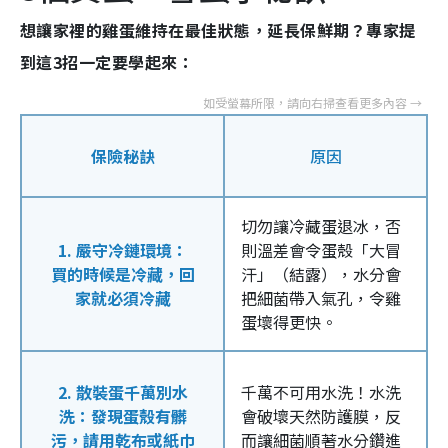
想讓家裡的雞蛋維持在最佳狀態，延長保鮮期？專家提
到這3招一定要學起來：
保險秘訣
原因
切勿讓冷藏蛋退冰，否
1. 嚴守冷鏈環境：
則溫差會令蛋殼「大冒
買的時候是冷藏，回
汗」（結露），水分會
家就必須冷藏
把細菌帶入氣孔，令雞
蛋壞得更快。
2. 散裝蛋千萬別水
千萬不可用水洗！水洗
洗：發現蛋殼有髒
會破壞天然防護膜，反
污，請用乾布或紙巾
而讓細菌順著水分鑽進