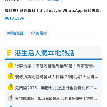
有料爆? 歡迎報料！U Lifestyle WhatsApp 報料專線:
9610 1996
網絡熱話
入廚常識
港生活人氣本地熱話
1
行李清潔｜車轆污糟過馬桶58倍！專家警告忌用酒精抹 教1招免污手除菌
2
裝修拆鐵閘隨時變賊人目標？網民揭2大關鍵用途：裝新式等於白裝？附新舊鐵閘分別
3
鬼門開2026｜農曆七月撞正日全食特別邪？專家警告切忌做一事！揭4大禁忌+2招保平安
4
鬼門開2026｜8.13鬼節禁忌 22件事唔做得！燒肉、刺身要少食？半夜勿吹口哨/打呢個電話