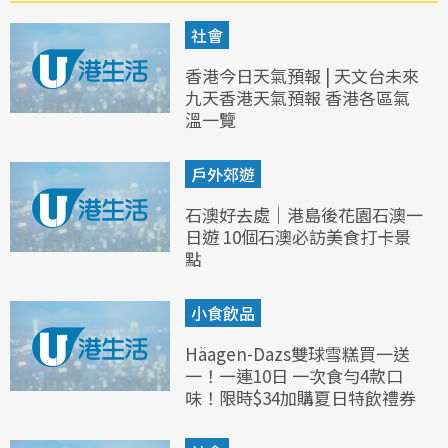
社會
香港今日天氣預報 | 天文台未來
九天香港天氣預報 香港各區氣
溫一覽
戶外郊遊
石澳好去處｜港島後花園石澳一
日遊 10個石澳必訪美食打卡景
點
小食飲品
Häagen-Dazs雙球雪糕買一送
一！一連10日 一次食勻4款口
味！限時$34加購夏日特飲禮券